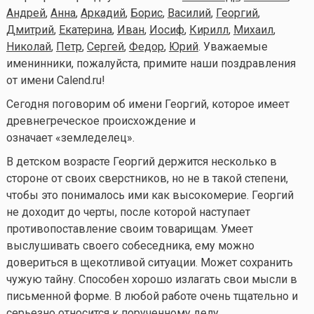
Андрей
,
Анна
,
Аркадий
,
Борис
,
Василий
,
Георгий
,
Дмитрий
,
Екатерина
,
Иван
,
Иосиф
,
Кирилл
,
Михаил
,
Николай
,
Петр
,
Сергей
,
Федор
,
Юрий
. Уважаемые
именинники, пожалуйста, примите наши поздравления
от имени Calend.ru!
Сегодня поговорим об имени Георгий, которое имеет
древнегреческое происхождение и
означает «земледелец».
В детском возрасте Георгий держится несколько в
стороне от своих сверстников, но не в такой степени,
чтобы это понималось ими как высокомерие. Георгий
не доходит до черты, после которой наступает
противопоставление своим товарищам. Умеет
выслушивать своего собеседника, ему можно
довериться в щекотливой ситуации. Может сохранить
чужую тайну. Способен хорошо излагать свои мысли в
письменной форме. В любой работе очень тщательно и
серьезно относится к порученному делу.