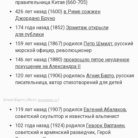
правительница Китая (660-705)
426 лет назад (1600)
в Риме сожжен
Джордано Бруно
174 года назад (1852)
Эрмитаж открыли
для публики
159 лет назад (1867) родился
Петр Шмидт
, русский
морской офицер, революционер
146 лет назад (1880)
произошло пятое неудачное
покушение на Александра II
120 лет назад (1906) родилась
Агния Барто
, русская
писательница, автор стихотворений для детей
Агния Барто (Фото:
)
biographe.ru
119 лет назад (1907) родился
Евгений Абалаков
,
советский скульптор и известный альпинист
102 года назад (1924) родился
Геворк Вартанян
,
советский и армянский разведчик, Герой