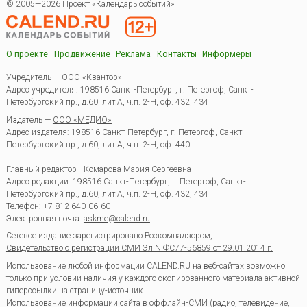
© 2005—2026 Проект «Календарь событий»
О проекте
Продвижение
Реклама
Контакты
Информеры
Учредитель — ООО «Квантор»
Адрес учредителя: 198516 Санкт-Петербург, г. Петергоф, Санкт-
Петербургский пр., д.60, лит.А, ч.п. 2-Н, оф. 432, 434
Издатель —
ООО «МЕДИО»
Адрес издателя: 198516 Санкт-Петербург, г. Петергоф, Санкт-
Петербургский пр., д.60, лит.А, ч.п. 2-Н, оф. 440
Главный редактор - Комарова Мария Сергеевна
Адрес редакции:
198516
Санкт-Петербург, г. Петергоф
,
Санкт-
Петербургский пр., д.60, лит.А, ч.п. 2-Н, оф. 432, 434
Телефон:
+7 812 640-06-60
Электронная почта:
askme@calend.ru
Сетевое издание зарегистрировано Роскомнадзором,
Свидетельство о регистрации СМИ Эл.N ФС77-56859 от 29.01.2014 г.
Использование любой информации CALEND.RU на веб-сайтах возможно
только при условии наличия у каждого скопированного материала активной
гиперссылки на страницу-источник.
Использование информации сайта в оффлайн-СМИ (радио, телевидение,