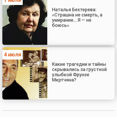
Наталья Бехтерева:
«Страшна не смерть, а
умирание... Я — не
боюсь»
4 июля
Какие трагедии и тайны
скрывались за грустной
улыбкой Фрунзе
Мкртчяна?