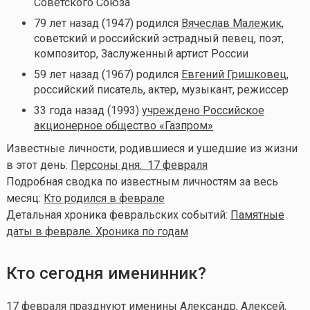
Советского Союза
79 лет назад (1947) родился
Вячеслав Малежик
,
советский и российский эстрадный певец, поэт,
композитор, Заслуженный артист России
59 лет назад (1967) родился
Евгений Гришковец
,
российский писатель, актер, музыкант, режиссер
33 года назад (1993)
учреждено Российское
акционерное общество «Газпром»
Известные личности, родившиеся и ушедшие из жизни
в этот день:
Персоны дня: 17 февраля
Подробная сводка по известным личностям за весь
месяц:
Кто родился в феврале
Детальная хроника февральских событий:
Памятные
даты в феврале. Хроника по годам
Кто сегодня именинник?
17 февраля празднуют именины
Александр
,
Алексей
,