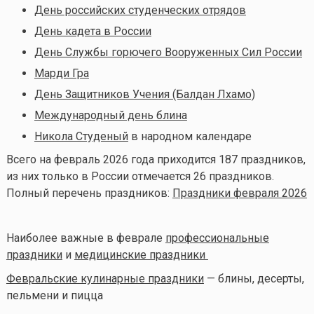
День российских студенческих отрядов
День кадета в России
День Службы горючего Вооруженных Сил России
Марди Гра
День Защитников Учения (Балдан Лхамо)
Международный день блина
Никола Студеный
в народном календаре
Всего на февраль 2026 года приходится 187 праздников,
из них только в России отмечается 26 праздников.
Полный перечень праздников:
Праздники февраля 2026
Наиболее важные в феврале
профессиональные
праздники
и
медицинские праздники
Февральские кулинарные праздники
— блины, десерты,
пельмени и пицца