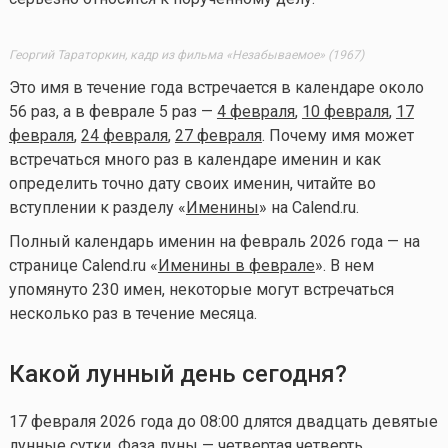
Георгий Тараторкин, кадр из фильма «Незабываемое» (1967)
Это имя в течение года встречается в календаре около
56 раз, а в феврале 5 раз —
4 февраля
,
10 февраля
,
17
февраля
,
24 февраля
,
27 февраля
. Почему имя может
встречаться много раз в календаре именин и как
определить точно дату своих именин, читайте во
вступлении к разделу «
Именины
» на Calend.ru.
Полный календарь именин на февраль 2026 года — на
странице Calend.ru «
Именины в феврале
». В нем
упомянуто 230 имен, некоторые могут встречаться
несколько раз в течение месяца.
Какой лунный день сегодня?
17 февраля 2026 года до 08:00 длятся двадцать девятые
лунные сутки. Фаза луны — четвертая четверть.