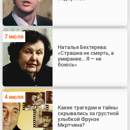
7 июля
Наталья Бехтерева:
«Страшна не смерть, а
умирание... Я — не
боюсь»
4 июля
Какие трагедии и тайны
скрывались за грустной
улыбкой Фрунзе
Мкртчяна?