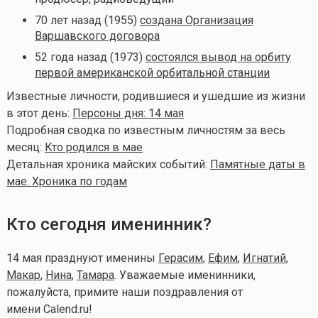
70 лет назад (1955)
создана Организация
Варшавского договора
52 года назад (1973)
состоялся вывод на орбиту
первой американской орбитальной станции
Известные личности, родившиеся и ушедшие из жизни
в этот день:
Персоны дня: 14 мая
Подробная сводка по известным личностям за весь
месяц:
Кто родился в мае
Детальная хроника майских событий:
Памятные даты в
мае. Хроника по годам
Кто сегодня именинник?
14 мая празднуют именины
Герасим
,
Ефим
,
Игнатий
,
Макар
,
Нина
,
Тамара
. Уважаемые именинники,
пожалуйста, примите наши поздравления от
имени Calend.ru!