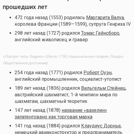
прошедших лет
472 года назад (1553) родилась
Маргарита Валуа
,
королева Франции (1589—1599), супруга Генриха IV
298 лет назад (1727) родился
Томас Гейнсборо
,
английский живописец и гравер
«Портрет четы Эндрюс» (Около 1750, Национальная галерея, Лондон,
Общественное достояние)
254 года назад (1771) родился
Роберт Оуэн
,
английский промышленник, социалист-утопист
189 лет назад (1836) родился
Вильгельм Стейниц
,
австрийский шахматист, 1-й чемпион мира по
шахматам, шахматный теоретик
147 лет назад (1878)
название «вазелин»
запатентовано как торговая марка
141 год назад (1884) родился
Клаудиус Дорнье
,
немецкий авиаконструктор и предприниматель