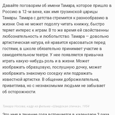
Давайте поговорим об имени Тамара, которое пришло в
Россию в 12-м веке, как имя грузинской царицы
Тамары. Тамара с детства стремится к разнообразию в
жизни. Она не может подолгу читать книжку, быстро
теряет интерес к играм. В то же время ей свойственны
любознательность и любопытство. Тамара — довольно
артистическая натура, ей нравится красоваться перед
гостями, в школе обязательно принимает участие в
самодеятельном театре. У нее появляется привычка
играть
какую-нибудь
роль и в жизни. Может
изображать образцовую, послушную дочку, может
изображать знакомую соседку или подражать
известной артистке. В общении доброжелательна,
приветлива, но с незнакомыми людьми не забывает
об осторожности.
Тамара Носова, кадр из фильма «Шведская спичка», 1954
Это имя в течение года встречается в календаре 3 раза,