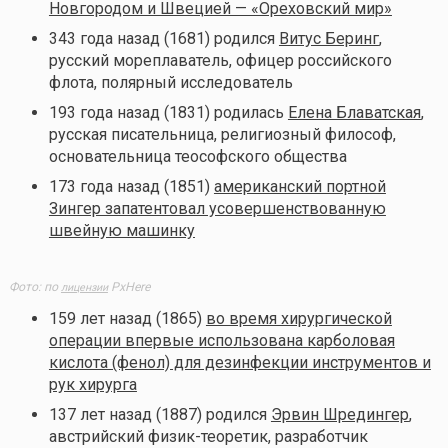
Новгородом и Швецией — «Ореховский мир»
343 года назад (1681) родился
Витус Беринг
,
русский мореплаватель, офицер российского
флота, полярный исследователь
193 года назад (1831) родилась
Елена Блаватская
,
русская писательница, религиозный философ,
основательница теософского общества
173 года назад (1851)
американский портной
Зингер запатентовал усовершенствованную
швейную машинку
Фото: по
PxHere
лицензии
159 лет назад (1865)
во время хирургической
операции впервые использована карболовая
кислота (фенол) для дезинфекции инструментов и
рук хирурга
137 лет назад (1887) родился
Эрвин Шредингер
,
австрийский физик-теоретик, разработчик