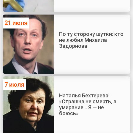
21 июля
По ту сторону шутки: кто
не любил Михаила
Задорнова
7 июля
Наталья Бехтерева:
«Страшна не смерть, а
умирание... Я — не
боюсь»