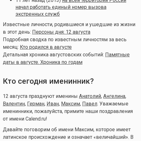
11 лет назад (2013)
на всей территории России
начал работать единый номер вызова
экстренных служб
Известные личности, родившиеся и ушедшие из жизни
в этот день:
Персоны дня: 12 августа
Подробная сводка по известным личностям за весь
месяц:
Кто родился в августе
Детальная хроника августовских событий:
Памятные
даты в августе. Хроника по годам
Кто сегодня именинник?
12 августа празднуют именины
Анатолий
,
Ангелина
,
Валентин
,
Герман
,
Иван
,
Максим
,
Павел
. Уважаемые
именинники, пожалуйста, примите наши поздравления
от имени Calend.ru!
Давайте поговорим об имени Максим, которое имеет
латинское происхождение и означает «величайший». В