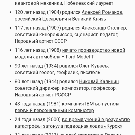
квантовой механики, Нобелевский лауреат
120 лет назад (1904) родился
Алексей Романов
,
российский Цесаревич и Великий Князь
117 лет назад (1907) родился
Александр Столпер
,
советский кинорежиссер, сценарист, педагог,
Народный артист СССР
116 лет назад (1908)
начато производство новой
модели автомобиля – Ford Model T
90 лет назад (1934) родился
Олег Куваев
,
советский геолог, геофизик, писатель
80 лет назад (1944) родился
Николай Калинин
,
советский дирижер, композитор, профессор,
Народный артист РСФСР
43 года назад (1981)
компания IBM выпустила
первый персональный компьютер
24 года назад (2000)
во время учений в результате
катастрофы затонула подводная лодка «Курск»