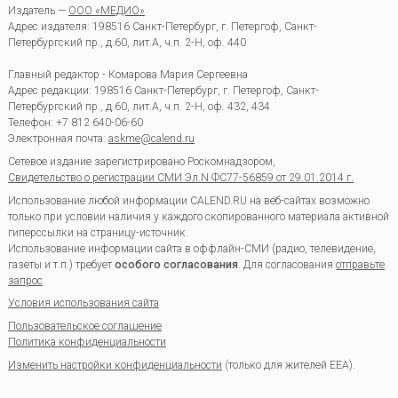
Издатель —
ООО «МЕДИО»
Адрес издателя: 198516 Санкт-Петербург, г. Петергоф, Санкт-
Петербургский пр., д.60, лит.А, ч.п. 2-Н, оф. 440
Главный редактор - Комарова Мария Сергеевна
Адрес редакции:
198516
Санкт-Петербург, г. Петергоф
,
Санкт-
Петербургский пр., д.60, лит.А, ч.п. 2-Н, оф. 432, 434
Телефон:
+7 812 640-06-60
Электронная почта:
askme@calend.ru
Сетевое издание зарегистрировано Роскомнадзором,
Свидетельство о регистрации СМИ Эл.N ФС77-56859 от 29.01.2014 г.
Использование любой информации CALEND.RU на веб-сайтах возможно
только при условии наличия у каждого скопированного материала активной
гиперссылки на страницу-источник.
Использование информации сайта в оффлайн-СМИ (радио, телевидение,
газеты и т.п.) требует
особого согласования
. Для согласования
отправьте
запрос
.
Условия использования сайта
Пользовательское соглашение
Политика конфиденциальности
Изменить настройки конфиденциальности
(только для жителей EEA).