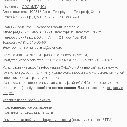
Издатель —
ООО «МЕДИО»
Адрес издателя: 198516 Санкт-Петербург, г. Петергоф, Санкт-
Петербургский пр., д.60, лит.А, ч.п. 2-Н, оф. 440
Главный редактор - Комарова Мария Сергеевна
Адрес редакции:
198516
Санкт-Петербург, г. Петергоф
,
Санкт-
Петербургский пр., д.60, лит.А, ч.п. 2-Н, оф. 432, 434
Телефон:
+7 812 640-06-60
Электронная почта:
askme@calend.ru
Сетевое издание зарегистрировано Роскомнадзором,
Свидетельство о регистрации СМИ Эл.N ФС77-56859 от 29.01.2014 г.
Использование любой информации CALEND.RU на веб-сайтах возможно
только при условии наличия у каждого скопированного материала активной
гиперссылки на страницу-источник.
Использование информации сайта в оффлайн-СМИ (радио, телевидение,
газеты и т.п.) требует
особого согласования
. Для согласования
отправьте
запрос
.
Условия использования сайта
Пользовательское соглашение
Политика конфиденциальности
Изменить настройки конфиденциальности
(только для жителей EEA).