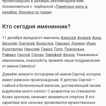
произошедших в декабре, рекомендуем вам
познакомиться с подборкой «
Памятные даты в
декабре. Хроника по годам
».
Кто сегодня именинник?
11 декабря празднуют именины
Алексей
,
Андрей
,
Анна
,
Василий
,
Григорий
,
Всеволод
,
Гавриил
,
Даниил
,
Иван
,
Константин
,
Николай
,
Павел
,
Петр
,
Прасковья
,
Рафаил
,
Сергей
,
Степан
,
Тимофей
,
Федор
. Уважаемые
именинники, пожалуйста, примите наши поздравления
от имени Calend.ru!
Давайте немного поговорим об имени Сергей, которое
имеет римское происхождение. В детстве Сергей —
слабый и болезненный мальчик, доставляющий своим
родителям много хлопот. С возрастом он становится
более крепким, начинает заниматься спортом. В его
характере все сильнее проявляются мужественные