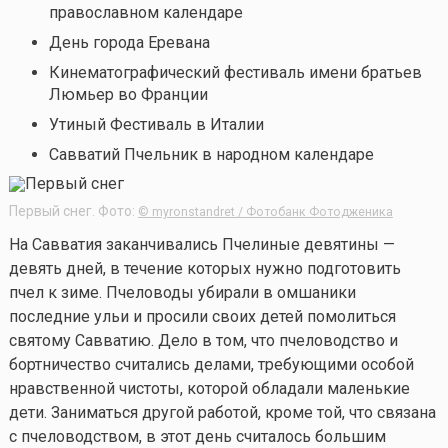
православном календаре
День города Еревана
Кинематографический фестиваль имени братьев
Люмьер во Франции
Утиный Фестиваль в Италии
Савватий Пчельник
в народном календаре
Первый снег. Фото:
© myronstandret / Фотобанк Фотодженика
На Савватия заканчивались Пчелиные девятины —
девять дней, в течение которых нужно подготовить
пчел к зиме. Пчеловоды убирали в омшаники
последние ульи и просили своих детей помолиться
святому Савватию. Дело в том, что пчеловодство и
бортничество считались делами, требующими особой
нравственной чистоты, которой обладали маленькие
дети. Заниматься другой работой, кроме той, что связана
с пчеловодством, в этот день считалось большим