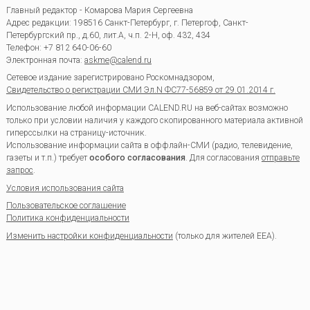
Главный редактор - Комарова Мария Сергеевна
Адрес редакции:
198516
Санкт-Петербург, г. Петергоф
,
Санкт-
Петербургский пр., д.60, лит.А, ч.п. 2-Н, оф. 432, 434
Телефон:
+7 812 640-06-60
Электронная почта:
askme@calend.ru
Сетевое издание зарегистрировано Роскомнадзором,
Свидетельство о регистрации СМИ Эл.N ФС77-56859 от 29.01.2014 г.
Использование любой информации CALEND.RU на веб-сайтах возможно
только при условии наличия у каждого скопированного материала активной
гиперссылки на страницу-источник.
Использование информации сайта в оффлайн-СМИ (радио, телевидение,
газеты и т.п.) требует
особого согласования
. Для согласования
отправьте
запрос
.
Условия использования сайта
Пользовательское соглашение
Политика конфиденциальности
Изменить настройки конфиденциальности
(только для жителей EEA).