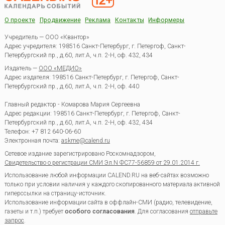
О проекте
Продвижение
Реклама
Контакты
Информеры
Учредитель — ООО «Квантор»
Адрес учредителя: 198516 Санкт-Петербург, г. Петергоф, Санкт-
Петербургский пр., д.60, лит.А, ч.п. 2-Н, оф. 432, 434
Издатель —
ООО «МЕДИО»
Адрес издателя: 198516 Санкт-Петербург, г. Петергоф, Санкт-
Петербургский пр., д.60, лит.А, ч.п. 2-Н, оф. 440
Главный редактор - Комарова Мария Сергеевна
Адрес редакции:
198516
Санкт-Петербург, г. Петергоф
,
Санкт-
Петербургский пр., д.60, лит.А, ч.п. 2-Н, оф. 432, 434
Телефон:
+7 812 640-06-60
Электронная почта:
askme@calend.ru
Сетевое издание зарегистрировано Роскомнадзором,
Свидетельство о регистрации СМИ Эл.N ФС77-56859 от 29.01.2014 г.
Использование любой информации CALEND.RU на веб-сайтах возможно
только при условии наличия у каждого скопированного материала активной
гиперссылки на страницу-источник.
Использование информации сайта в оффлайн-СМИ (радио, телевидение,
газеты и т.п.) требует
особого согласования
. Для согласования
отправьте
запрос
.