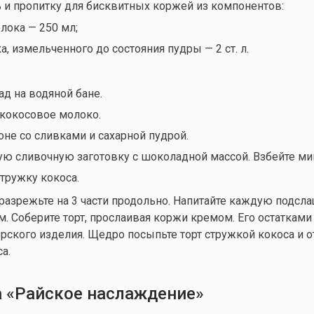
ь и пропитку для бисквитных коржей из компонентов:
лока — 250 мл;
а, измельченного до состояния пудры — 2 ст. л.
д на водяной бане.
 кокосовое молоко.
не со сливками и сахарной пудрой.
ую сливочную заготовку с шоколадной массой. Взбейте ми
тружку кокоса.
разрежьте на 3 части продольно. Напитайте каждую подс
 Соберите торт, прослаивая коржи кремом. Его остатками
ерского изделия. Щедро посыпьте торт стружкой кокоса и о
са.
а «Райское наслаждение»