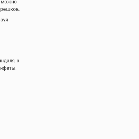
и можно
орешков.
ьзуя
ндаля, а
нфеты.