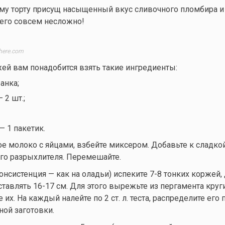
му торту присущ насыщенный вкус сливочного пломбира и
 его совсем несложно!
here.com
ей вам понадобится взять такие ингредиенты:
анка;
 2 шт.;
— 1 пакетик.
е молоко с яйцами, взбейте миксером. Добавьте к сладкой
го разрыхлителя. Перемешайте.
онсистенция — как на оладьи) испеките 7-8 тонких коржей,
тавлять 16-17 см. Для этого вырежьте из пергамента круг
 их. На каждый налейте по 2 ст. л. теста, распределите его 
ой заготовки.