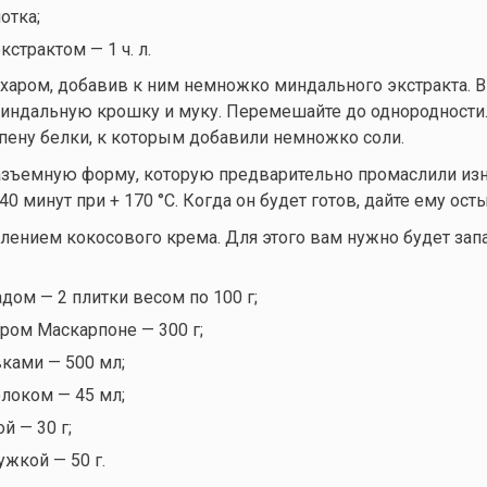
отка;
страктом — 1 ч. л.
ахаром, добавив к ним немножко миндального экстракта. В
индальную крошку и муку. Перемешайте до однородности.
пену белки, к которым добавили немножко соли.
азъемную форму, которую предварительно промаслили изн
0 минут при + 170 °C. Когда он будет готов, дайте ему осты
лением кокосового крема. Для этого вам нужно будет зап
ом — 2 плитки весом по 100 г;
ом Маскарпоне — 300 г;
ками — 500 мл;
локом — 45 мл;
й — 30 г;
ужкой — 50 г.