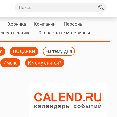
Хроника
Компании
Персоны
тешественника
Экспертные материалы
я
ПОДАРКИ
На тему дня
Имена
К чему снится?