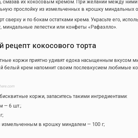
га, смазав их кокосовым кремом. При желании между ним
льную прослойку из измельченных в крошку миндальных 
т сверху и по бокам остатками крема. Украсьте его, испол
, миндальные лепестки или конфеты «Рафаэлло».
й рецепт
кокосового торта
итные коржи приятно удивят едока насыщенным вкусом ми
й белый крем напомнит своим послевкусием любимые ко
here.com
бисквитные коржи, запаситесь такими ингредиентами:
 — 6 шт.;
г;
 измельченным в крошку миндалем — 100 г;