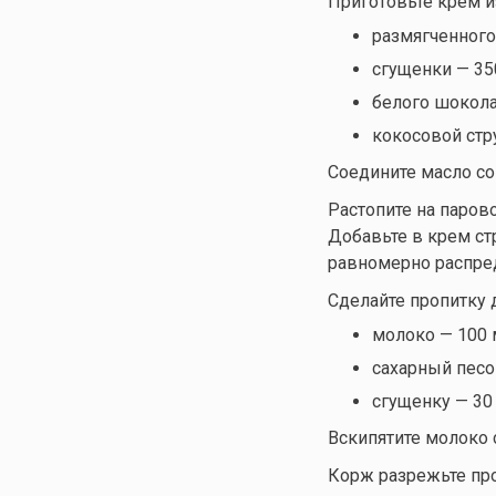
Приготовьте крем и
размягченного
сгущенки — 350
белого шоколад
кокосовой стру
Соедините масло со
Растопите на паров
Добавьте в крем ст
равномерно распред
Сделайте пропитку 
молоко — 100 
сахарный песок
сгущенку — 30
Вскипятите молоко 
Корж разрежьте про