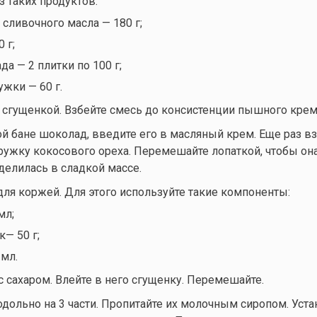
з таких продуктов:
 сливочного масла — 180 г;
 г;
а — 2 плитки по 100 г;
жки — 60 г.
 сгущенкой. Взбейте смесь до консистенции пышного крем
ой бане шоколад, введите его в масляный крем. Еще раз вз
ружку кокосового ореха. Перемешайте лопаткой, чтобы он
елилась в сладкой массе.
для коржей. Для этого используйте такие компоненты:
мл;
— 50 г;
 мл.
с сахаром. Влейте в него сгущенку. Перемешайте.
дольно на 3 части. Пропитайте их молочным сиропом. Уста