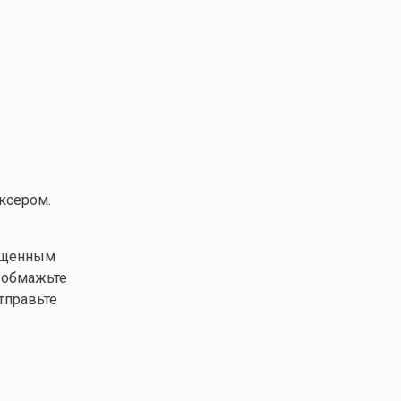
ксером.
лащенным
 обмажьте
тправьте