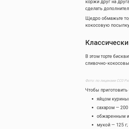
коржи друг на дру
сделать дополните
Щедро обмажьте тор
кокосовую посыпку
Классически
В этом торте бискв
сливочно-кокосовы
Фото: по лицензии CC0 Px
Чтобы приготовить 
яйцом куриным
сахаром — 200 
обжаренным и
мукой — 125 г;