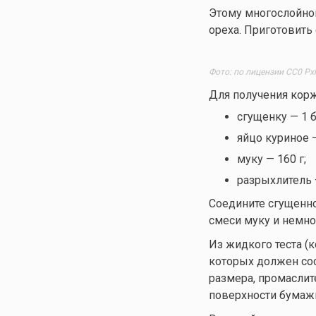
Этому многослойно
ореха. Приготовить
Фото: по лицензии CC0 Px
Для получения корж
сгущенку — 1 б
яйцо куриное —
муку — 160 г;
разрыхлитель 
Соедините сгущенно
смеси муку и немно
Из жидкого теста (к
которых должен сос
размера, промаслите
поверхности бумажн