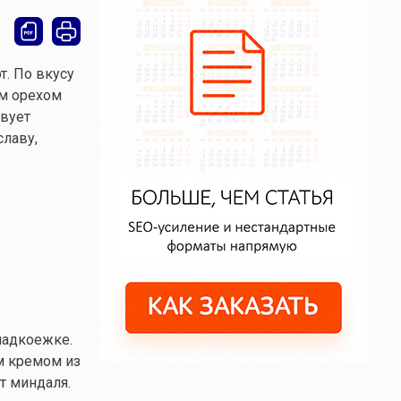
. По вкусу
ым орехом
твует
славу,
ладкоежке.
м кремом из
т миндаля.