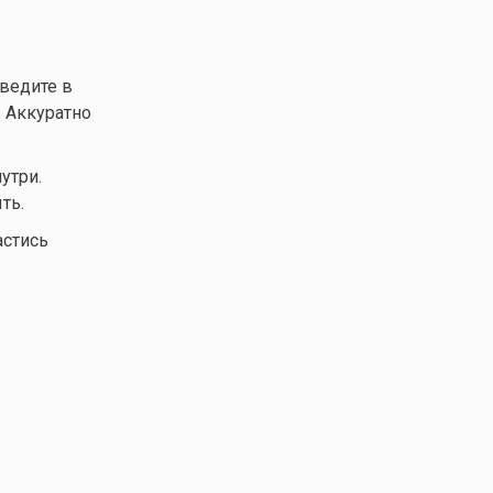
ведите в
 Аккуратно
утри.
ть.
астись