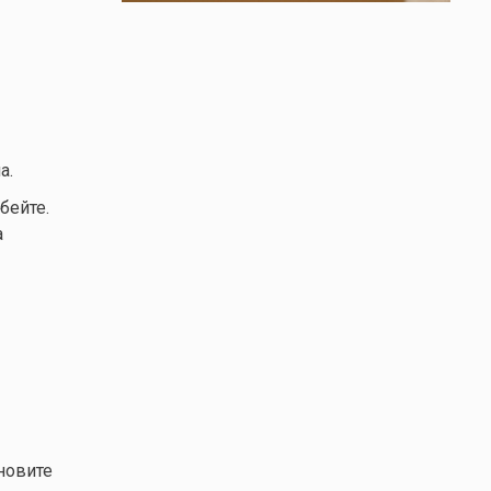
а.
бейте.
а
новите