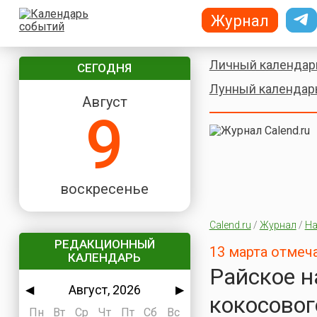
Журнал
Личный календар
СЕГОДНЯ
Лунный календар
Август
9
воскресенье
Calend.ru
/
Журнал
/
На
РЕДАКЦИОННЫЙ
13 марта отмеч
КАЛЕНДАРЬ
Райское н
Август, 2026
◀
▶
кокосовог
Пн
Вт
Ср
Чт
Пт
Сб
Вс