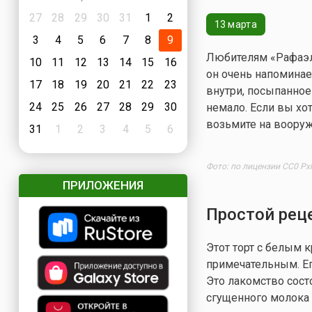
27
28
29
30
31
1
2
13 марта
3
4
5
6
7
8
9
Любителям «Рафаэлл
10
11
12
13
14
15
16
он очень напомина
17
18
19
20
21
22
23
внутри, посыпанное
24
25
26
27
28
29
30
немало. Если вы хот
возьмите на вооруж
31
1
2
3
4
5
6
Фото: по лицензии CC0 Px
ПРИЛОЖЕНИЯ
Простой рец
Этот торт с белым 
примечательным. Е
Это лакомство сос
сгущенного молока 