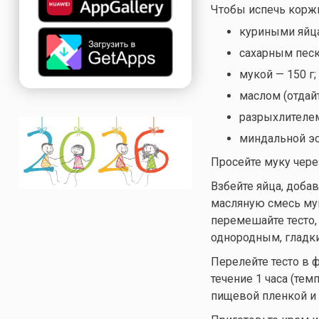
Чтобы испечь коржи
куриными яйца
сахарным песк
мукой — 150 г;
маслом (отдайт
разрыхлителем 
миндальной эс
Просейте муку чере
Взбейте яйца, доба
масляную смесь му
перемешайте тесто,
однородным, гладки
Перелейте тесто в 
течение 1 часа (тем
пищевой пленкой и 