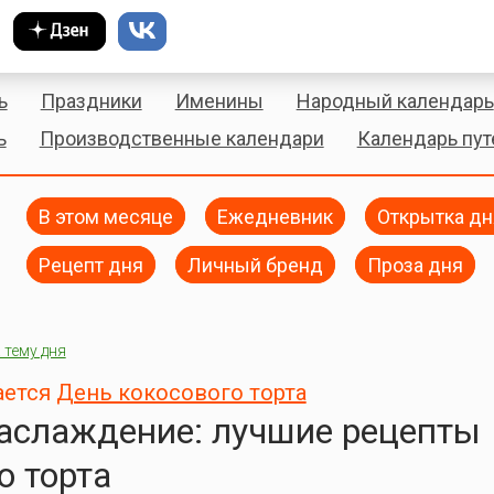
ь
Праздники
Именины
Народный календарь
ь
Производственные календари
Календарь пу
В этом месяце
Ежедневник
Открытка дн
Рецепт дня
Личный бренд
Проза дня
 тему дня
ается
День кокосового торта
аслаждение: лучшие рецепты
о торта