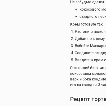
Не забудьте сделат
кокосового мо
сахарного песк
Крем готовьте так:
Растопите шокола
Добавьте к нему
Взбейте Маскарпо
Соедините сладк
Введите в крем с
Остывший бисквит 
кокосовым молоком.
верх и бока кондит
его на холод на 3 ча
Рецепт торт