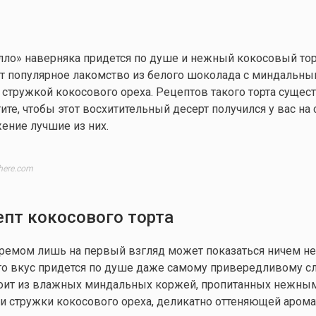
о» наверняка придется по душе и нежный кокосовый торт
ет популярное лакомство из белого шоколада с миндальн
 стружкой кокосового ореха. Рецептов такого торта сущес
ите, чтобы этот восхитительный десерт получился у вас на 
ение лучшие из них.
here.com
епт кокосового торта
кремом лишь на первый взгляд может показаться ничем не
го вкус придется по душе даже самому привередливому с
тоит из влажных миндальных коржей, пропитанных нежны
и стружки кокосового ореха, деликатно оттеняющей арома