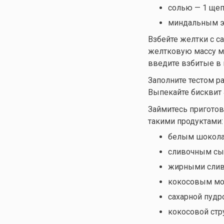
солью — 1 щеп
миндальным эк
Взбейте желтки с с
желтковую массу м
введите взбитые в 
Заполните тестом р
Выпекайте бисквит 4
Займитесь приготов
такими продуктами:
белым шоколад
сливочным сыр
жирными слив
кокосовым мо
сахарной пудро
кокосовой стр