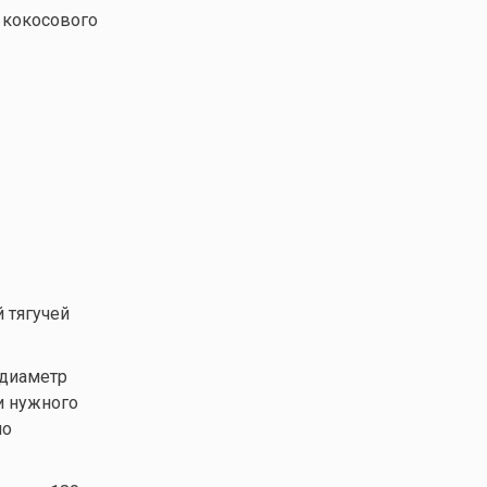
 кокосового
 тягучей
 диаметр
и нужного
по