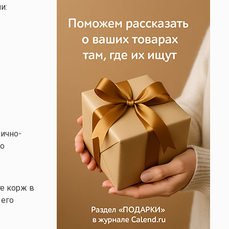
и:
яично-
ко
е корж в
 его