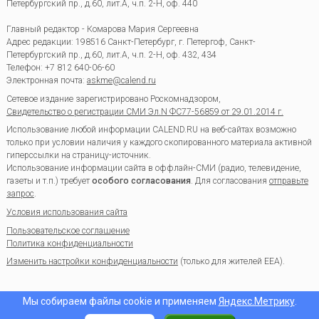
Петербургский пр., д.60, лит.А, ч.п. 2-Н, оф. 440
Главный редактор - Комарова Мария Сергеевна
Адрес редакции:
198516
Санкт-Петербург, г. Петергоф
,
Санкт-
Петербургский пр., д.60, лит.А, ч.п. 2-Н, оф. 432, 434
Телефон:
+7 812 640-06-60
Электронная почта:
askme@calend.ru
Сетевое издание зарегистрировано Роскомнадзором,
Свидетельство о регистрации СМИ Эл.N ФС77-56859 от 29.01.2014 г.
Использование любой информации CALEND.RU на веб-сайтах возможно
только при условии наличия у каждого скопированного материала активной
гиперссылки на страницу-источник.
Использование информации сайта в оффлайн-СМИ (радио, телевидение,
газеты и т.п.) требует
особого согласования
. Для согласования
отправьте
запрос
.
Условия использования сайта
Пользовательское соглашение
Политика конфиденциальности
Изменить настройки конфиденциальности
(только для жителей EEA).
Мы собираем файлы cookie и применяем
Яндекс.Метрику
.