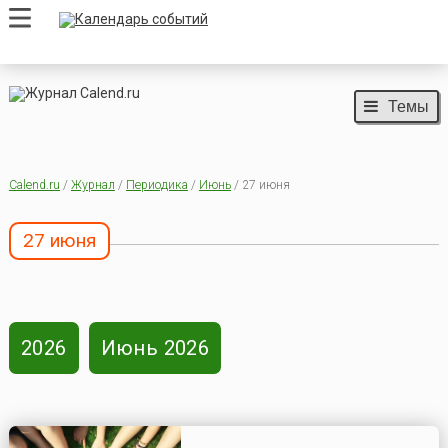
Темы
Calend.ru
/
Журнал
/
Периодика
/
Июнь
/ 27 июня
27 июня
2026
Июнь 2026