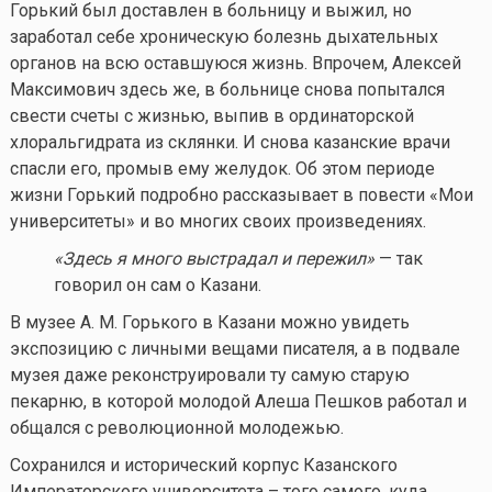
Горький был доставлен в больницу и выжил, но
заработал себе хроническую болезнь дыхательных
органов на всю оставшуюся жизнь. Впрочем, Алексей
Максимович здесь же, в больнице снова попытался
свести счеты с жизнью, выпив в ординаторской
хлоральгидрата из склянки. И снова казанские врачи
спасли его, промыв ему желудок. Об этом периоде
жизни Горький подробно рассказывает в повести «Мои
университеты» и во многих своих произведениях.
«Здесь я много выстрадал и пережил»
— так
говорил он сам о Казани.
В музее А. М. Горького в Казани можно увидеть
экспозицию с личными вещами писателя, а в подвале
музея даже реконструировали ту самую старую
пекарню, в которой молодой Алеша Пешков работал и
общался с революционной молодежью.
Сохранился и исторический корпус Казанского
Императорского университета – того самого, куда