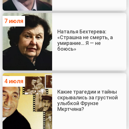
7 июля
Наталья Бехтерева:
«Страшна не смерть, а
умирание... Я — не
боюсь»
4 июля
Какие трагедии и тайны
скрывались за грустной
улыбкой Фрунзе
Мкртчяна?