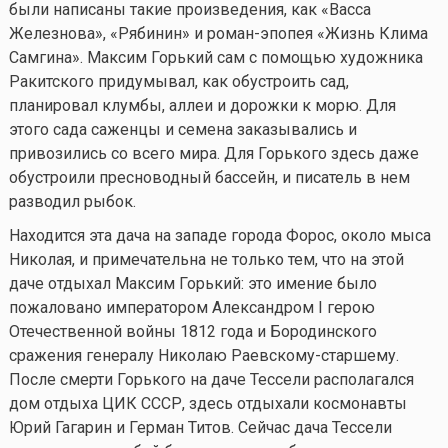
были написаны такие произведения, как «Васса
Железнова», «Рябинин» и роман-эпопея «Жизнь Клима
Самгина». Максим Горький сам с помощью художника
Ракитского придумывал, как обустроить сад,
планировал клумбы, аллеи и дорожки к морю. Для
этого сада саженцы и семена заказывались и
привозились со всего мира. Для Горького здесь даже
обустроили пресноводный бассейн, и писатель в нем
разводил рыбок.
Находится эта дача на западе города Форос, около мыса
Николая, и примечательна не только тем, что на этой
даче отдыхал Максим Горький: это имение было
пожаловано императором Александром I герою
Отечественной войны 1812 года и Бородинского
сражения генералу Николаю Раевскому-старшему.
После смерти Горького на даче Тессели располагался
дом отдыха ЦИК СССР, здесь отдыхали космонавты
Юрий Гагарин и Герман Титов. Сейчас дача Тессели