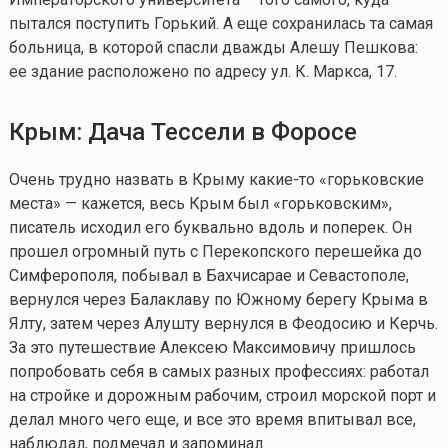
пытался поступить Горький. А еще сохранилась та самая
больница, в которой спасли дважды Алешу Пешкова:
ее здание расположено по адресу ул. К. Маркса, 17.
Крым:
Дача
Тессели
в Форосе
Очень трудно назвать в Крыму
какие-то
«горьковские
места» — кажется, весь Крым был «горьковским»,
писатель исходил его буквально вдоль и поперек. Он
прошел огромный путь с Перекопского перешейка до
Симферополя, побывал в Бахчисарае и Севастополе,
вернулся через Балаклаву по Южному берегу Крыма в
Ялту, затем через Алушту вернулся в Феодосию и Керчь.
За это путешествие Алексею Максимовичу пришлось
попробовать себя в самых разных профессиях: работал
на стройке и дорожным рабочим, строил морской порт и
делал много чего еще, и все это время впитывал все,
наблюдал, подмечал и запоминал.