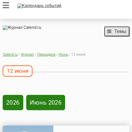
Темы
Calend.ru
/
Журнал
/
Периодика
/
Июнь
/ 12 июня
12 июня
2026
Июнь 2026