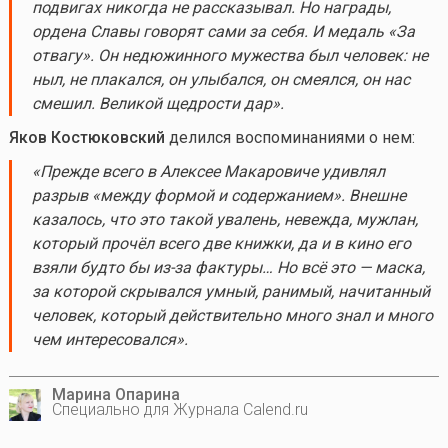
подвигах никогда не рассказывал. Но награды,
ордена Славы говорят сами за себя. И медаль «За
отвагу». Он недюжинного мужества был человек: не
ныл, не плакался, он улыбался, он смеялся, он нас
смешил. Великой щедрости дар
»
.
Яков
Костюковский
делился воспоминаниями о нем:
«
Прежде всего в Алексее
Макаровиче
удивлял
разрыв «между формой
и содержанием». Внешне
казалось, что это такой увалень, невежда, мужлан,
который прочёл всего две книжки, да и в кино его
взяли будто бы из-за фактуры… Но всё это — маска,
за которой скрывался умный, ранимый, начитанный
человек, который действительно много
знал и много
чем интересовался»
.
Марина Опарина
Специально для Журнала Calend.ru