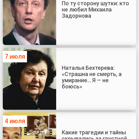
По ту сторону шутки: кто
не любил Михаила
Задорнова
7 июля
Наталья Бехтерева:
«Страшна не смерть, а
умирание... Я — не
боюсь»
4 июля
Какие трагедии и тайны
скрывались за грустной