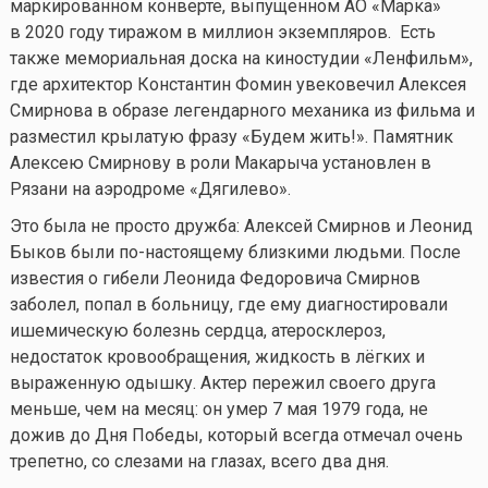
маркированном конверте, выпущенном АО «Марка»
в 2020 году тиражом в миллион экземпляров. Есть
также мемориальная доска на киностудии «Ленфильм»,
где архитектор Константин Фомин увековечил Алексея
Смирнова в образе легендарного механика из фильма и
разместил крылатую фразу «Будем жить!». Памятник
Алексею Смирнову в роли Макарыча установлен в
Рязани на аэродроме «Дягилево».
Это была не просто дружба: Алексей Смирнов и Леонид
Быков были по-настоящему близкими людьми. После
известия о гибели Леонида Федоровича Смирнов
заболел, попал в больницу, где ему диагностировали
ишемическую болезнь сердца, атеросклероз,
недостаток кровообращения, жидкость в лёгких и
выраженную одышку. Актер пережил своего друга
меньше, чем на месяц: он умер 7 мая 1979 года, не
дожив до Дня Победы, который всегда отмечал очень
трепетно, со слезами на глазах, всего два дня.