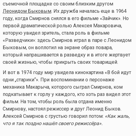
съемочной площадке со своим близким другом
Леонидом Быковым
. Их дружба началась еще в 1964
году, когда Смирнов снялся в его фильме «Зайчик». Но
первой драматической ролью Алексея Макаровича,
которую увидел зритель, стала роль в фильме
«Разведчики»: здесь Смирнов играл в паре с Леонидом
Быковым, он воплотил на экране образ повара,
который напрашивается в разведку и в итоге жертвует
своей жизнью, чтобы прикрыть своих товарищей.
И вот в 1974 году мир увидела кинокартина «В бой идут
одни „старики“». При воспоминании о персонаже
механика Макарыча, которого сыграл Смирнов, ком
подкатывает к горлу у каждого, кто хоть раз видел этот
фильм. На том, чтобы роль была отдана именно
Смирнову, настоял режиссер и друг Леонид Быков.
Алексей Смирнов с грустью говорил потом:
«
Как жаль,
что я так поздно нашёл своего режиссёра
»
.