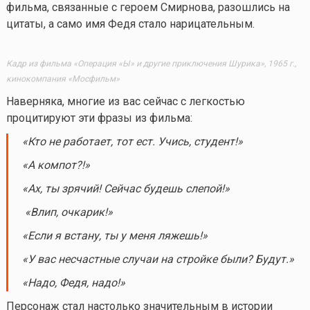
фильма, связанные с героем Смирнова, разошлись на
цитаты, а само имя Федя стало нарицательным.
Кадр из фильма «Операция «Ы» и другие приключения Шурика», 1965 г.,
кинокомпания «Мосфильм»
Наверняка, многие из вас сейчас с легкостью
процитируют эти фразы из фильма:
«Кто не работает, тот ест. Учись, студент!»
«А компот?!»
«Ах, ты зрячий! Сейчас будешь слепой!»
«Влип, очкарик!»
«Если я встану, ты у меня ляжешь!»
«У вас несчастные случаи на стройке были? Будут.»
«Надо, Федя, надо!»
Персонаж стал настолько значительным в истории