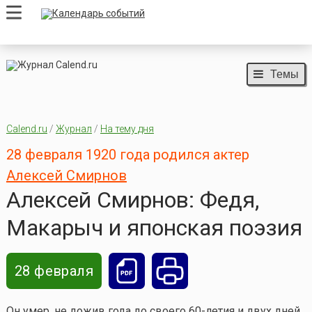
Темы
Calend.ru
/
Журнал
/
На тему дня
28 февраля 1920 года родился актер
Алексей Смирнов
Алексей Смирнов: Федя,
Макарыч и японская поэзия
28 февраля
Он умер, не дожив года до своего 60-летия и двух дней