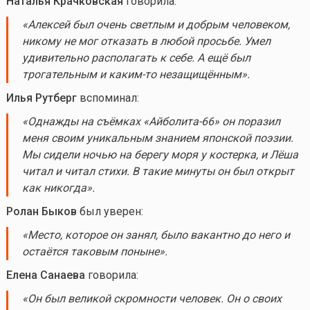
Наталья Крачковская
говорила:
«
Алексей был очень светлым и добрым человеком,
никому не мог отказать в любой просьбе. Умел
удивительно располагать к себе. А ещё был
трогательным и
каким-то
незащищённым
»
.
Илья
Рутберг
вспоминал:
«
Однажды на съёмках «Айболита-66» он поразил
меня своим уникальным знанием японской поэзии.
Мы сидели ночью на берегу моря у костерка, и Лёша
читал и читал стихи. В такие минуты он был открыт
как никогда
»
.
Ролан Быков
был уверен:
«
Место, которое он занял, было вакантно до него и
остаётся таковым поныне
»
.
Елена
Санаева
говорила:
«
Он был вел
икой скромности человек. Он о своих