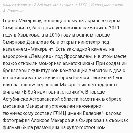
Кадр из фильма «В бой идут одни старики» 1973 г., Киностудия имени
А. Довженко
Герою Макарычу, воплощенному на экране актером
Смирновым, был даже установлен памятник в 2011
году в Харькове, а в 2016 году в родном городе
Смирнова Данилове был открыт кинотеатр под
названием «Макарыч». Есть закладной камень на
аэродроме «Левцово» под Ярославлем, и в этом месте
позже открыли мемориал авиатехникам. При создании
бронзовой скульптурной композиции высотой в два с
половиной метра скульптором Еленой Пасхиной был
взят за основу персонаж Макарыч из легендарного
фильма «В бой идут одни „старики“». В городе
Ахтубинске Астраханской области памятник в образе
механика Макарыча установлен инженерно-
техническому составу ГЛИЦ имени Валерия Чкалова.
Фотография Алексея Макаровича Смирнова на съемках
фильма была размещена на художественном