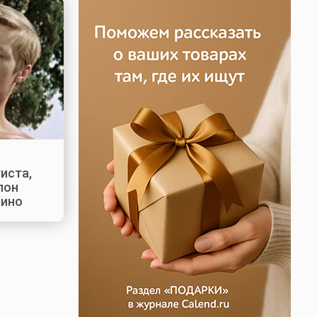
о
иста,
лон
кино