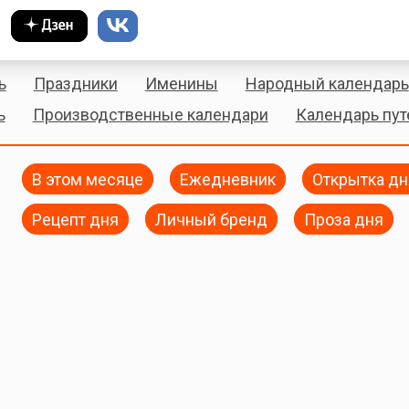
ь
Праздники
Именины
Народный календарь
ь
Производственные календари
Календарь пу
В этом месяце
Ежедневник
Открытка дн
Рецепт дня
Личный бренд
Проза дня