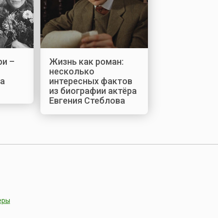
ри –
Жизнь как роман:
несколько
ка
интересных фактов
из биографии актёра
Евгения Стеблова
еры