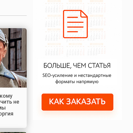
скому
чить не
 мы
оргия