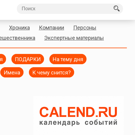
Хроника
Компании
Персоны
тешественника
Экспертные материалы
я
ПОДАРКИ
На тему дня
Имена
К чему снится?