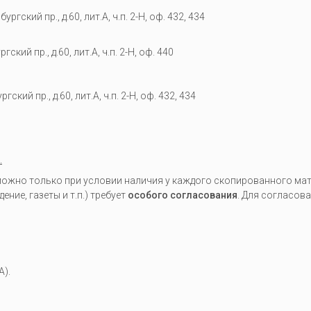
гский пр., д.60, лит.А, ч.п. 2-Н, оф. 432, 434
кий пр., д.60, лит.А, ч.п. 2-Н, оф. 440
гский пр., д.60, лит.А, ч.п. 2-Н, оф. 432, 434
.
жно только при условии наличия у каждого скопированного мате
ие, газеты и т.п.) требует
особого согласования
. Для согласов
A).