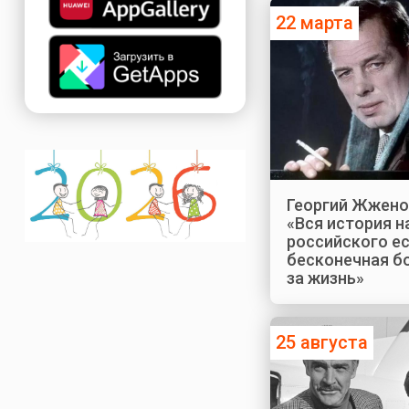
22 марта
Георгий Жжено
«Вся история н
российского е
бесконечная б
за жизнь»
25 августа