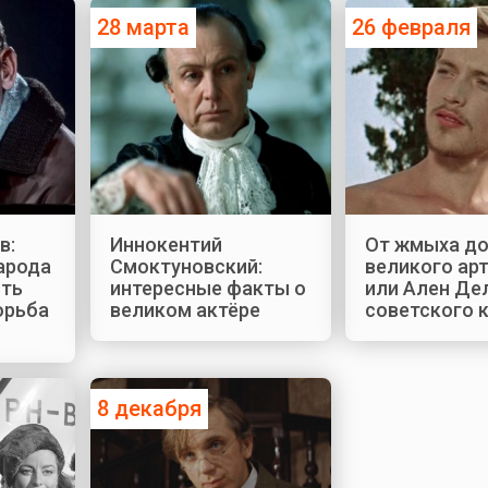
28 марта
26 февраля
в:
Иннокентий
От жмыха д
арода
Смоктуновский:
великого арт
сть
интересные факты о
или Ален Де
орьба
великом актёре
советского 
8 декабря