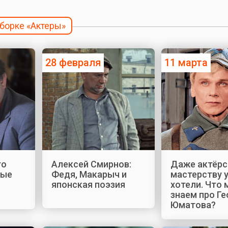
дборке «Актеры»
28 февраля
11 марта
то
Алексей Смирнов:
Даже актёр
ные
Федя, Макарыч и
мастерству у
я
японская поэзия
хотели. Что
знаем про Ге
Юматова?