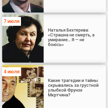
7 июля
Наталья Бехтерева:
«Страшна не смерть, а
умирание... Я — не
боюсь»
4 июля
Какие трагедии и тайны
скрывались за грустной
улыбкой Фрунзе
Мкртчяна?