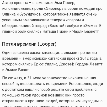
Автор проекта – знаменитая Эми Полер,
исполнительница роли «Элеонор» в серии комедий про
Элвина и бурундуков, которая также является очень
успешным американским телережиссером и
обладательницей наград «Золотой глобус» и «Эмми». В
главной роли снялись Наташа Лионн и Чарли Барнетт.
Петля времени (
Looper
)
Один из самых захватывающих фильмов про петлю
времени – американско-китайский проект 2012 года, в
котором снялись
Брюс Уиллис
, Джозеф Гордон-Левитт
и Эмили Блант.
По сюжету, в 21 веке человечество наконец нашло
способ путешествовать во времени. Естественно, люди
с достатком нашли способ решать свои проблемы с
помощью такой удобной новинки: они просто
отправляют в прошлое людей, которые им неугодны, а
там, в прошлом, специальные киллеры, которых