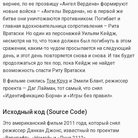
вернее, по ее прозвищу «Ангел Вердена» формируют
новые войска – «Ангелы Вердена», но в первой же
битве они уничтожаются противником. Погибает и
главная вдохновительница сопротивления – Рита
Вратаски. Но один из персонажей Уильям Кейдж,
несмотря на то, что тоже должен был погибнуть в этом
сражении,
каким-то
чудом просыпается на следующий
день, и этот день повторяется снова и снова. И так будет
продолжаться до тех пор, пока Кейдж не найдет
возможность спасти Риту Вратаски.
В фильме снялись
Том Круз
и Эмили Блант, режиссер
проекта — Даг Лайман, тот самый, что снял
«Идентификацию Борна» и «Игры без правил».
Исходный код (
Source
Code
)
Это американский фильм 2011 года, который снял
режиссер Данкан Джонс, известный по проектам
«Варкрафт», «Немой» и «Луна 2112».