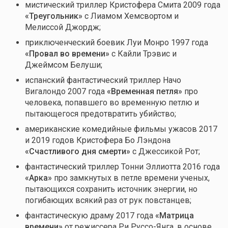
мистический триллер Кристофера Смита 2009 года
«Треугольник»
с Лиамом Хемсвортом и
Мелиссой Джордж;
приключенческий боевик Луи Монро 1997 года
«
Провал во времени
»
с Кайли Трэвис и
Джеймсом Белуши;
испанский фантастический триллер Начо
Вигалондо 2007 года
«
Временная петля
»
про
человека, попавшего во временную петлю и
пытающегося предотвратить убийство;
американские комедийные фильмы ужасов 2017
и 2019 годов Кристофера Бо Лэндона
«
Счастливого дня смерти
»
с Джессикой Рот;
фантастический триллер Тонни Эллиотта 2016 года
«
Арка
»
про замкнутых в петле времени ученых,
пытающихся сохранить источник энергии, но
погибающих всякий раз от рук повстанцев;
фантастическую драму 2017 года
«
Матрица
времени
»
от режиссера Ри Руссо-Янга, в основе