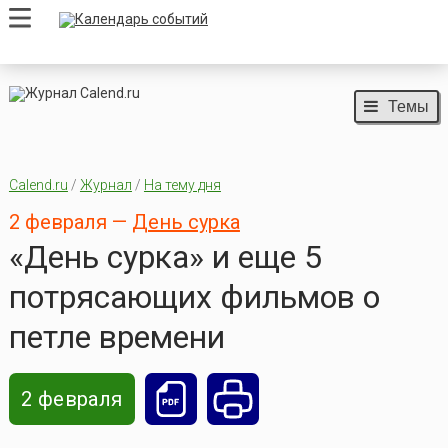
Темы
Calend.ru
/
Журнал
/
На тему дня
2 февраля —
День сурка
«День сурка» и еще 5
потрясающих фильмов о
петле времени
2 февраля