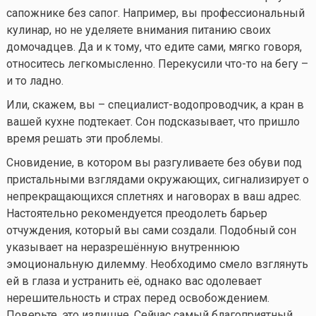
сапожнике без сапог. Например, вы профессиональный
кулинар, но не уделяете внимания питанию своих
домочадцев. Да и к тому, что едите сами, мягко говоря,
относитесь легкомысленно. Перекусили
что-то
на бегу –
и то ладно.
Или, скажем, вы – специалист-водопроводчик, а кран в
вашей кухне подтекает. Сон подсказывает, что пришло
время решать эти проблемы.
Сновидение, в котором вы разгуливаете без обуви под
пристальными взглядами окружающих, сигнализирует о
непрекращающихся сплетнях и наговорах в ваш адрес.
Настоятельно рекомендуется преодолеть барьер
отчуждения, который вы сами создали. Подобный сон
указывает на неразрешённую внутреннюю
эмоциональную дилемму. Необходимо смело взглянуть
ей в глаза и устранить её, однако вас одолевает
нерешительность и страх перед освобождением.
Поверьте, это излишне. Сейчас самый благоприятный