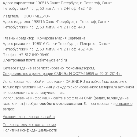
Адрес учредителя: 198516 Санкт-Петербург, г. Петергоф, Санкт-
Петербургский пр., д.60, лит.А, ч.п. 2-Н, оф. 432, 434
Издатель —
ООО «МЕДИО»
Адрес издателя: 198516 Санкт-Петербург, г. Петергоф, Санкт-
Петербургский пр., д.60, лит.А, ч.п. 2-Н, оф. 440
Главный редактор - Комарова Мария Сергеевна
Адрес редакции:
198516
Санкт-Петербург, г. Петергоф
,
Санкт-
Петербургский пр., д.60, лит.А, ч.п. 2-Н, оф. 432, 434
Телефон:
+7 812 640-06-60
Электронная почта:
askme@calend.ru
Сетевое издание зарегистрировано Роскомнадзором,
Свидетельство о регистрации СМИ Эл.N ФС77-56859 от 29.01.2014 г.
Использование любой информации CALEND.RU на веб-сайтах возможно
только при условии наличия у каждого скопированного материала активной
гиперссылки на страницу-источник.
Использование информации сайта в оффлайн-СМИ (радио, телевидение,
газеты и т.п.) требует
особого согласования
. Для согласования
отправьте
запрос
.
Условия использования сайта
Пользовательское соглашение
Политика конфиденциальности