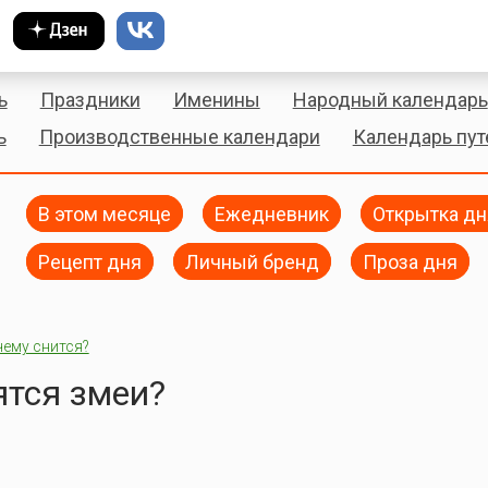
ь
Праздники
Именины
Народный календарь
ь
Производственные календари
Календарь пу
В этом месяце
Ежедневник
Открытка дн
Рецепт дня
Личный бренд
Проза дня
чему снится?
ятся змеи?