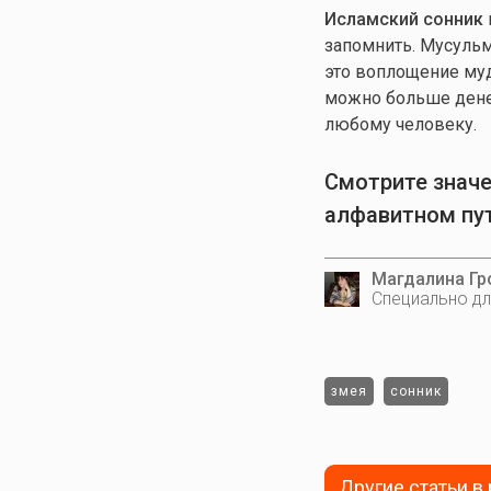
Исламский сонник
запомнить. Мусульм
это воплощение муд
можно больше денег
любому человеку.
Смотрите значе
алфавитном пу
Магдалина Гр
Специально дл
змея
сонник
Другие статьи в