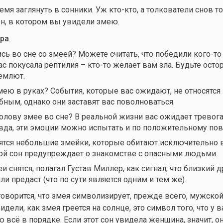
мя заглянуть в сонники. Уж кто-кто, а толкователи снов то
он, в котором вы увидели змею.
ра
.
сь во сне со змеей? Можете считать, что победили
кого-то
ас покусала рептилия –
кто-то
желает вам зла. Будьте ост
емлют.
ею в руках? События, которые вас ожидают, не относятся 
ным, однако они заставят вас поволноваться.
голову змее во сне? В реальной жизни вас ожидает тревога
вда, эти эмоции можно испытать и по положительному пов
нятся небольшие змейки, которые обитают исключительно в
акой сон предупреждает о знакомстве с опасными людьми.
снятся, полагал Густав Миллер, как сигнал, что близкий д
ли предаст (что по сути является одним и тем же).
оворится, что змея символизирует, прежде всего, мужской
дели, как змея греется на солнце, это символ того, что у в
 всё в порядке. Если этот сон увидела женщина, значит, о