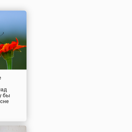
е
над
у бы
 сне