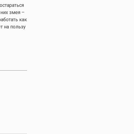
остараться
них змея –
аботать как
т на пользу