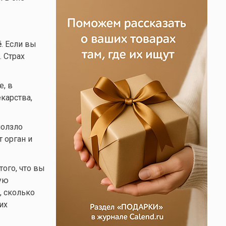
ё
. Если вы
. Страх
, в
карства,
ползло
 орган и
того, что вы
ую
, сколько
их