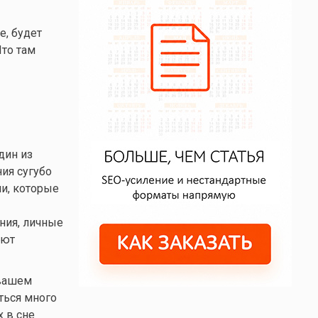
е, будет
Что там
дин из
ия сугубо
ии, которые
ния, личные
еют
 вашем
ться много
х в сне