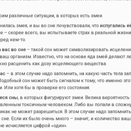
рим различные ситуации, в которых есть змеи.
нилась змея, и вы во сне почувствовали, что
испугались е
е – скорее всего, вы испытываете страх в реальной жизни
еред
кем-то.
 вас во сне
– такой сон может символизировать исцеление
ваш организм. Известно, что на основе яда змей делают ле
жно расценить как дозу исцеляющего вещества.
вас
– в этом случае надо запомнить, на какую часть тела за
добный сон может быть сигналом к тому, что именно этот
. Или хотя бы в проверке его состояния.
еся сны
, в которых фигурируют змеи. Велика вероятность 
авленным токсичным человеком. Либо вы попали в сложн
никак не может разрешиться. В этом случае надо запомнить
сне. Если их было очень много – значит, и количество ваш
е исчисляется цифрой «один».