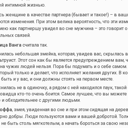
ей интимной жизнью.
сь женщине в качестве партнера (бывает и такое!) – в ваш
тся изменения. При этом велика вероятность, что эти изм
мею как партнершу увидел во сне мужчина – это говорит о 
льных связей.
ица Ванга
считала так.
нилась небольшая змейка, которая, увидев вас, скрылась в
льтруист. Этот сон как бы является предупреждением вам, 
 на чужих людей нельзя. Пора бы подумать и о себе самом.
торый только и делает, что исполняет желания других. В к
быть и у вас, и они должны стоять на первом месте.
нилась не в одиночку, а рядом с ней находился паук, такой
сновидца
кто-то
очень боится. Самое лучшее, что вы можете
е и обходительнее с другими людьми.
Лоффа
, змея, увиденная во сне и при этом сидящая на дерев
ерно добры. Люди пользуются вами и вашей добротой. Тол
 не быть столь мягкотелым, а начать бороться за свою нез