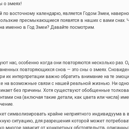
ы о змеях!
ый по восточному календарю, является Годом Змеи, наверно
скользкие пресмыкающиеся появятся в наших с вами снах. 
сна именно в Год Змеи? Давайте посмотрим.
уют нас, особенно когда они повторяются несколько раз. О
аненных повторяющихся снов — это сны о змеях. Сновиден
ри их интерпретации важно обратить внимание на те эмоц
же на возможные связи с нашей реальной жизнью. Ни одно
икает без причины. Хотя существуют обобщенные толкова
нтами сна (включая такие детали, как цвета или числа) им
чение.
жет символизировать крайне неприятного индивидуума в
жную ситуацию, для разрешения которой может потребова
ко многое зависит от конкретных обстоятельств, описанны