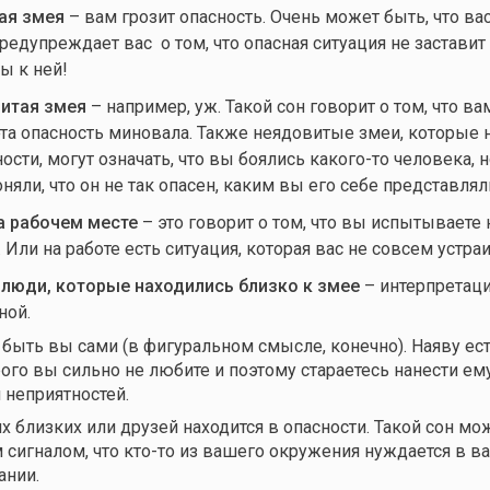
ая змея
– вам грозит опасность. Очень может быть, что ва
дупреждает вас о том, что опасная ситуация не заставит 
ы к ней!
итая змея
– например, уж. Такой сон говорит о том, что в
 эта опасность миновала. Также неядовитые змеи, которые 
ости, могут означать, что вы боялись
какого-то
человека, н
няли, что он не так опасен, каким вы его себе представлял
а рабочем месте
– это говорит о том, что вы испытываете
 Или на работе есть ситуация, которая вас не совсем устраи
 люди, которые находились близко к змее
– интерпретаци
ной.
быть вы сами (в фигуральном смысле, конечно). Наяву ес
рого вы сильно не любите и поэтому стараетесь нанести е
 неприятностей.
х близких или друзей находится в опасности. Такой сон мо
 сигналом, что
кто-то
из вашего окружения нуждается в в
ании.