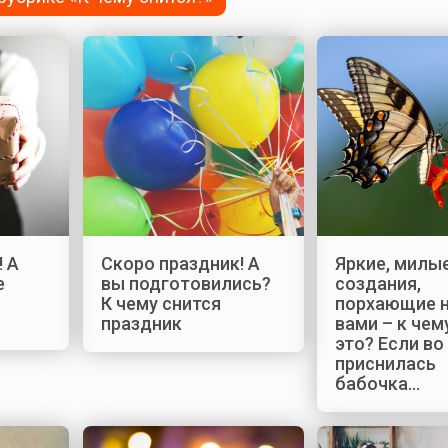
! А
Скоро праздник! А
Яркие, милы
е
вы подготовились?
создания,
К чему снится
порхающие 
праздник
вами – к чем
это? Если во
приснилась
бабочка…