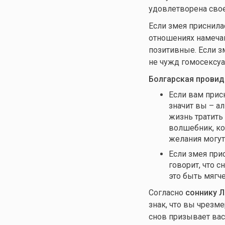
удовлетворена сво
Если змея приснила
отношениях намечаю
позитивные. Если з
не чужд гомосексуа
Болгарская провид
Если вам прис
значит вы – а
жизнь тратить
волшебник, ко
желания могут 
Если змея прис
говорит, что 
это быть мягч
Согласно
соннику 
знак, что вы чрезм
снов призывает вас