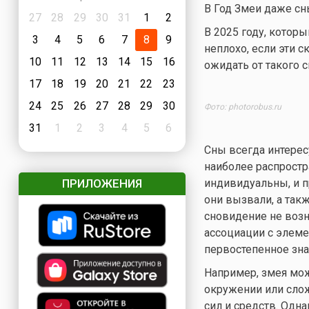
В Год Змеи даже сн
27
28
29
30
31
1
2
В 2025 году, котор
3
4
5
6
7
8
9
неплохо, если эти 
10
11
12
13
14
15
16
ожидать от такого 
17
18
19
20
21
22
23
24
25
26
27
28
29
30
Фото: photorobus.ru
31
1
2
3
4
5
6
Сны всегда интерес
наиболее распростр
индивидуальны, и п
ПРИЛОЖЕНИЯ
они вызвали, а так
сновидение не возн
ассоциации с элеме
первостепенное зна
Например, змея мо
окружении или сло
сил и средств. Одна