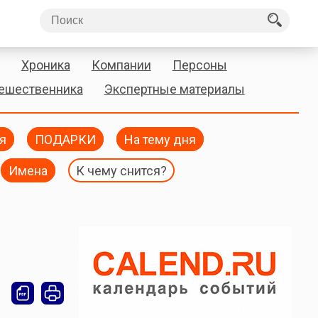
Хроника
Компании
Персоны
тешественника
Экспертные материалы
я
ПОДАРКИ
На тему дня
Имена
К чему снится?