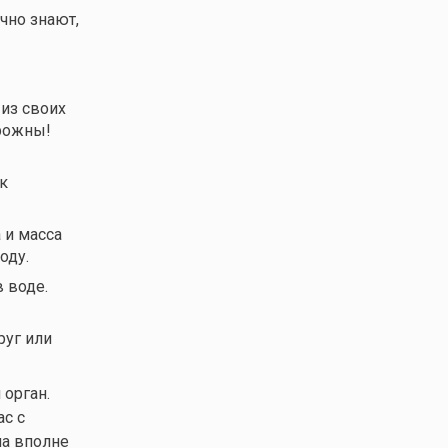
чно знают,
из своих
орожны!
к
 и масса
оду.
 воде.
руг или
 орган.
ас с
на вполне