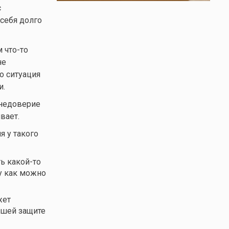
с
себя долго
ам
что-то
не
о ситуация
и.
 недоверие
вает.
я у такого
ть
какой-то
му как можно
жет
ашей защите