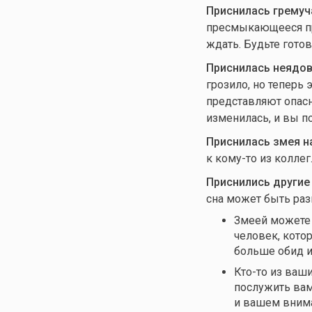
Приснилась гремуч
пресмыкающееся пре
ждать. Будьте готов
Приснилась неядов
грозило, но теперь
представляют опасн
изменилась, и вы по
Приснилась змея н
к
кому-то
из коллег.
Приснились другие
сна может быть раз
Змеей можете 
человек, кото
больше обид и
Кто-то
из ваши
послужить вам
и вашем вним