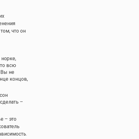
их
енения
том, что он
 норке,
что всю
 Вы не
онце концов,
 сон
 сделать –
е – это
кователь
ависимость.