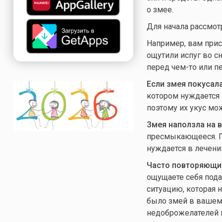
о змее.
Для начала рассмот
Например, вам прис
ощутили испуг во сн
перед чем-то или п
Если змея покусала
котором нуждается 
поэтому их укус мо
Змея наползла на 
пресмыкающееся. По
нуждается в лечении
Часто повторяющи
ощущаете себя под
ситуацию, которая 
было змей в вашем 
недоброжелателей н