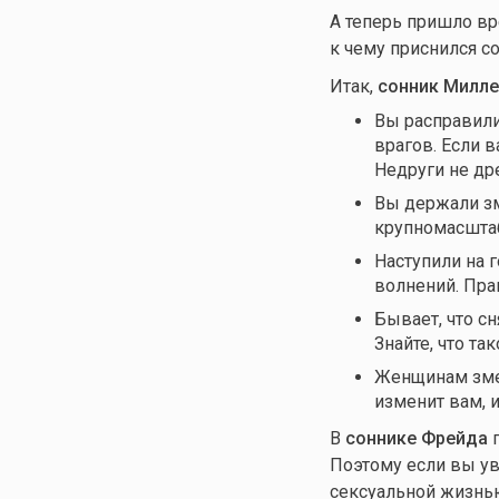
А теперь пришло вре
к чему приснился с
Итак,
сонник Милле
Вы расправили
врагов. Если в
Недруги не др
Вы держали зм
крупномасштаб
Наступили на 
волнений. Пра
Бывает, что с
Знайте, что т
Женщинам змеи 
изменит вам, и
В
соннике Фрейда
г
Поэтому если вы уви
сексуальной жизнью