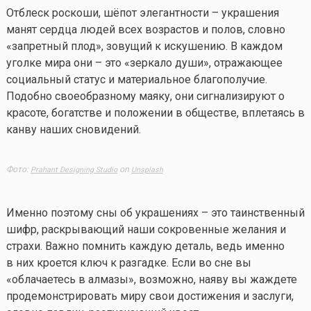
Отблеск роскоши, шёпот элегантности – украшения
манят сердца людей всех возрастов и полов, словно
«запретный плод», зовущий к искушению. В каждом
уголке мира они – это «зеркало души», отражающее
социальный статус и материальное благополучие.
Подобно своеобразному маяку, они сигнализируют о
красоте, богатстве и положении в обществе, вплетаясь в
канву наших сновидений.
Фото:
on
Prahant Designing Studio
Unsplash
Именно поэтому сны об украшениях – это таинственный
шифр, раскрывающий наши сокровенные желания и
страхи. Важно помнить каждую деталь, ведь именно
в них кроется ключ к разгадке. Если во сне вы
«облачаетесь в алмазы», возможно, наяву вы жаждете
продемонстрировать миру свои достижения и заслуги,