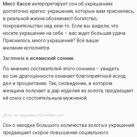
Мисс Хассе
интерпретирует сон об украшениях
достаточно кратко: украшения, которые вам приснились,
в реальной жизни обозначают богатство,
покровительство над
кем-то
. Если вы видели, что
носите украшение на себе – вас ждет большая удача.
Приснилось много украшений? Все ваши
желания исполнятся.
Заглянем в
исламский сонник
.
По мнению составителей этого сонника – увидеть
во сне драгоценности означает благоприятный исход
дел и процветание. Так, сновидение, в котором
женщина получает в дар изделия из золота, предвещает
ей союз с состоятельным мужчиной.
Фото: по лицензии CC0 Pxhere.com
Сон о находке большого количества золотых украшений
предвещает скорое повышение социального