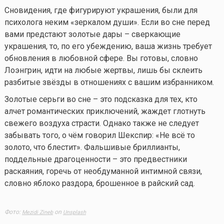
Сновидения, где фигурируют украшения, были для
психолога неким «зеркалом души». Если во сне перед
вами предстают золотые дары – сверкающие
украшения, то, по его убеждению, ваша жизнь требует
обновления в любовной сфере. Вы готовы, словно
Лоэнгрин, идти на любые жертвы, лишь бы склеить
разбитые звёзды в отношениях с вашим избранником.
Золотые серьги во сне – это подсказка для тех, кто
алчет романтических приключений, жаждет глотнуть
свежего воздуха страсти. Однако также не следует
забывать того, о чём говорил Шекспир: «Не всё то
золото, что блестит». Фальшивые бриллианты,
поддельные драгоценности – это предвестники
раскаяния, горечь от необдуманной интимной связи,
словно яблоко раздора, брошенное в райский сад.
Фото:
on
Mezidi Zineb
Unsplash