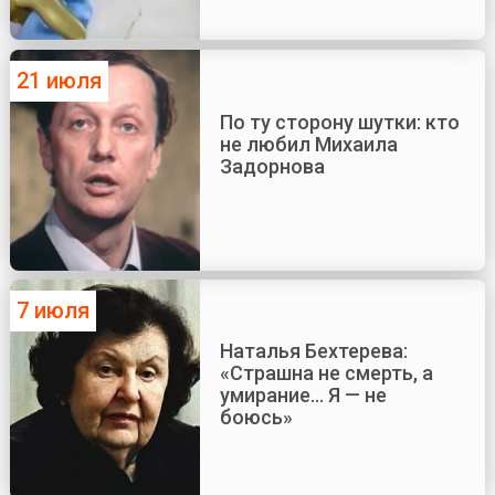
21 июля
По ту сторону шутки: кто
не любил Михаила
Задорнова
7 июля
Наталья Бехтерева:
«Страшна не смерть, а
умирание... Я — не
боюсь»