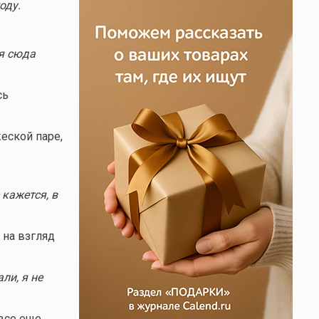
оду.
я сюда
сь
еской паре,
кажется, в
 на взгляд
ли, я не
 все еще