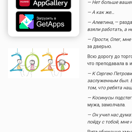
— Нет больше вашег
— А как же…
— Алевтина,
— разда
взяли работать, а н
— Прости, Олег, мне
за дверью.
Всю дорогу до торг
что преподавала в 
— К Сергею Петрови
заслуженным был. Е
том, что ребята наш
— Косинусы подстег
мужа, замолчала.
— Он учил нас думат
пойду с тобой, мне 
Рита обиженно хмык