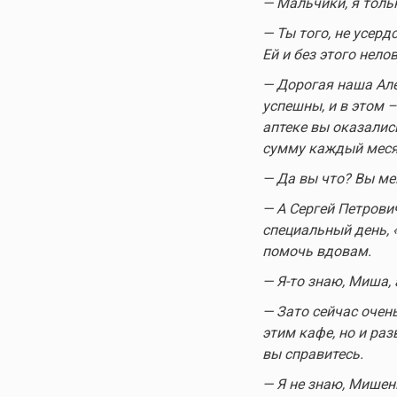
— Мальчики, я толь
— Ты того, не усердс
Ей и без этого нело
— Дорогая наша Але
успешны, и в этом 
аптеке вы оказалис
сумму каждый меся
— Да вы что? Вы ме
— А Сергей Петрович
специальный день, 
помочь вдовам.
—
Я-то
знаю, Миша, а
— Зато сейчас очен
этим кафе, но и ра
вы справитесь.
— Я не знаю, Мише