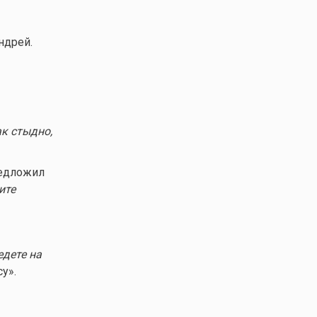
ндрей.
ак стыдно,
редложил
ите
едете на
у».