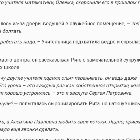
о учителя математики, Олежка, схоронили его в прошлом г
лось из-за двери, ведущей в служебное помещение, —
теб
е болтать.
 работать надо.
– Учительница подхватила ведро и скрыла
ового центра, он рассказывал Рите о замечательной супруж
их школе.
чу другие учителя ходили опыт перенимать, он ведь даже
го уроки – это каждый раз как собственное открытие, мне 
и хорошо устроились – это и заслуга Сергея Петровича.
нули?
— попыталась сыронизировать Рита, но наткнувшись
ь, а Алевтина Павловна любить свои истоки. Ладно, приеха
надо еще звонки сделать.
нула, но отправилась одна. Вернулась она через час, Олег