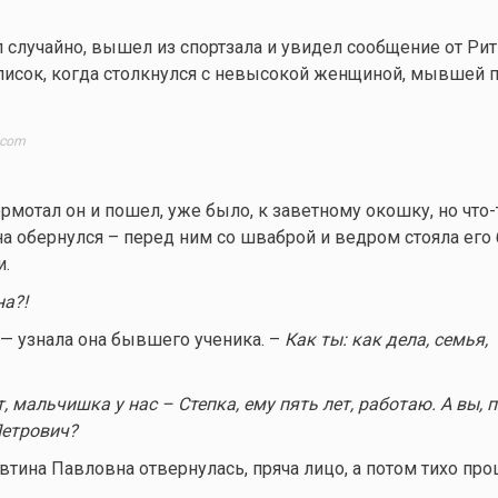
л случайно, вышел из спортзала и увидел сообщение от Рит
список, когда столкнулся с невысокой женщиной, мывшей 
.com
рмотал он и пошел, уже было, к заветному окошку, но
что-
а обернулся – перед ним со шваброй и ведром стояла ег
и.
а?!
— узнала она бывшего ученика. –
Как ты: как дела, семья,
, мальчишка у нас – Степка, ему пять лет, работаю. А вы, 
Петрович?
втина Павловна отвернулась, пряча лицо, а потом тихо про