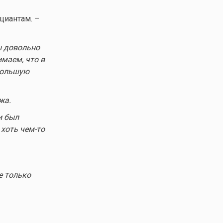
циантам. –
ы довольно
имаем, что в
ебольшую
жа.
и был
 хоть
чем-то
е только