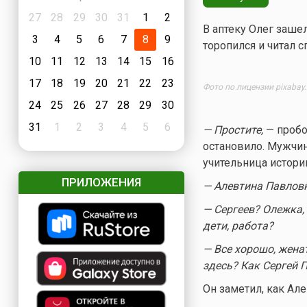
27
28
29
30
31
1
2
В аптеку Олег заше
3
4
5
6
7
8
9
торопился и читал 
10
11
12
13
14
15
16
17
18
19
20
21
22
23
Фото по лицензии pixabay
24
25
26
27
28
29
30
31
1
2
3
4
5
6
— Простите,
— пробо
остановило. Мужчин
учительница истори
ПРИЛОЖЕНИЯ
— Алевтина Павловн
— Сергеев? Олежка,
дети, работа?
— Все хорошо, женат
здесь? Как Сергей 
Он заметил, как Але