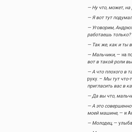
— Ну что, может, на
— Я вот тут подумал
— Уговорим, Андрюх
работаешь только?
— Так же, как и ты
— Мальчики,
— на п
вот в такой роли вы
— А что плохого в т
руку. –
Мы тут
что-т
пригласить вас в к
— Да вы что, мальчи
— А это совершенно
моей машине,
— и А
— Молодец,
— улыба