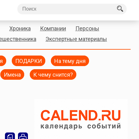
Хроника
Компании
Персоны
тешественника
Экспертные материалы
я
ПОДАРКИ
На тему дня
Имена
К чему снится?