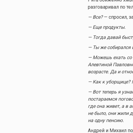
разговаривал по те
— Все?
— спросил, з
— Еще продукты.
— Тогда давай быст
— Ты же собирался 
— Можешь ехать со 
Алевтиной Павловной
возрасте. Да и отно
— Как к уборщице? 
— Вот теперь я узн
постараемся погово
где она живет, а в 
не было, они жили д
на одну пенсию.
Андрей и Михаил под