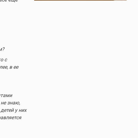
м?
о с
ее, в ее
ятами
не знаю,
детей у них
равляется