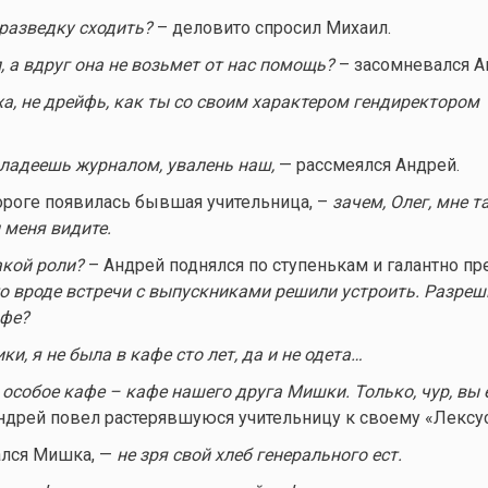
 разведку сходить?
– деловито спросил Михаил.
, а вдруг она не возьмет от нас помощь?
– засомневался А
а, не дрейфь, как ты со своим характером гендиректором
 владеешь журналом, увалень наш,
— рассмеялся Андрей.
ороге появилась бывшая учительница, –
зачем, Олег, мне т
 меня видите.
акой роли?
– Андрей поднялся по ступенькам и галантно п
о
вроде встречи с выпускниками решили устроить. Разреш
афе?
ки, я не была в кафе сто лет, да и не одета…
 особое кафе – кафе нашего друга Мишки. Только, чур, вы 
ндрей повел растерявшуюся учительницу к своему «Лексус
лся Мишка, —
не зря свой хлеб генерального ест.