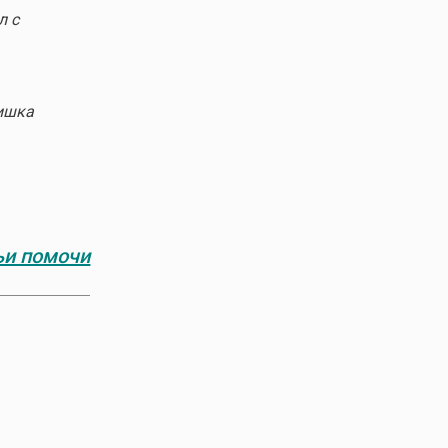
л с
Мишка
ьи помочи