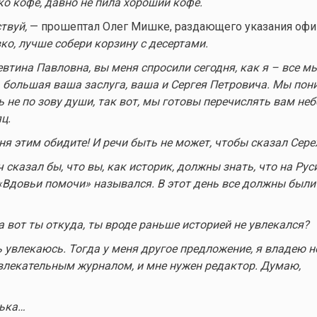
ко кофе, давно не пила хороший кофе.
твуй,
— прошептал Олег Мишке, раздающего указания офи
вко, лучше собери корзину с десертами.
втина Павловна, вы меня спросили сегодня, как я – все м
– большая ваша заслуга, ваша и Сергея Петровича. Мы пон
ь не по зову души, так вот, мы готовы перечислять вам н
ц.
ня этим обидите! И речи быть не может, чтобы сказал Сере
 сказал бы, что вы, как историк, должны знать, что на Рус
«Вдовьи помочи» назывался. В этот день все должны были
 вот ты откуда, ты вроде раньше историей не увлекался?
ь увлекаюсь. Тогда у меня другое предложение, я владею н
звлекательным журналом, и мне нужен редактор. Думаю,
нька…