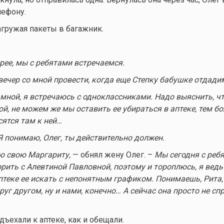
лефону.
агружая пакеты в багажник.
рее, мы с ребятами встречаемся.
вечер со мной провести, когда еще Степку бабушке отдади
мной, я встречаюсь с одноклассниками. Надо выяснить, чт
, не можем же мы оставить ее убираться в аптеке, тем бол
сятся там к ней…
Я понимаю, Олег, ты действительно должен.
аю свою Маргариту,
— обнял жену Олег. –
Мы сегодня с реб
рить с Алевтиной Павловной, поэтому и тороплюсь, я ведь 
аптеке ее искать с непонятным графиком. Понимаешь, Рита, 
руг другом, ну и нами, конечно… А сейчас она просто не сп
ъехали к аптеке, как и обещали.