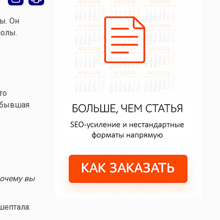
ы. Он
полы.
то
о бывшая
почему вы
шептала: