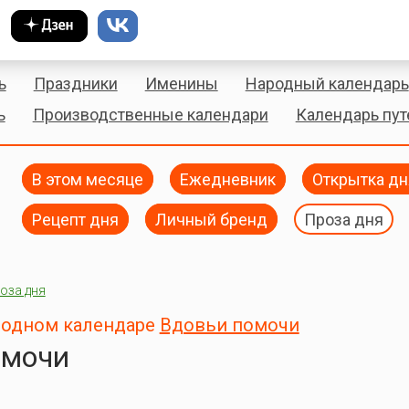
ь
Праздники
Именины
Народный календарь
ь
Производственные календари
Календарь пу
В этом месяце
Ежедневник
Открытка дн
Рецепт дня
Личный бренд
Проза дня
оза дня
ародном календаре
Вдовьи помочи
омочи