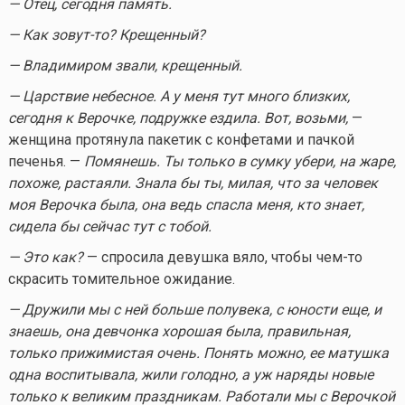
— Отец, сегодня память.
— Как
зовут-то
? Крещенный?
— Владимиром звали, крещенный.
— Царствие небесное. А у меня тут много близких,
сегодня к Верочке, подружке ездила. Вот, возьми,
—
женщина протянула пакетик с конфетами и пачкой
печенья. —
Помянешь. Ты только в сумку убери, на жаре,
похоже, растаяли. Знала бы ты, милая, что за человек
моя Верочка была, она ведь спасла меня, кто знает,
сидела бы сейчас тут с тобой.
— Это как?
— спросила девушка вяло, чтобы
чем-то
скрасить томительное ожидание.
— Дружили мы с ней больше полувека, с юности еще, и
знаешь, она девчонка хорошая была, правильная,
только прижимистая очень. Понять можно, ее матушка
одна воспитывала, жили голодно, а уж наряды новые
только к великим праздникам. Работали мы с Верочкой