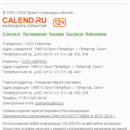
© 2005—2026 Проект «Календарь событий»
О проекте
Продвижение
Реклама
Контакты
Информеры
Учредитель — ООО «Квантор»
Адрес учредителя: 198516 Санкт-Петербург, г. Петергоф, Санкт-
Петербургский пр., д.60, лит.А, ч.п. 2-Н, оф. 432, 434
Издатель —
ООО «МЕДИО»
Адрес издателя: 198516 Санкт-Петербург, г. Петергоф, Санкт-
Петербургский пр., д.60, лит.А, ч.п. 2-Н, оф. 440
Главный редактор - Комарова Мария Сергеевна
Адрес редакции:
198516
Санкт-Петербург, г. Петергоф
,
Санкт-
Петербургский пр., д.60, лит.А, ч.п. 2-Н, оф. 432, 434
Телефон:
+7 812 640-06-60
Электронная почта:
askme@calend.ru
Сетевое издание зарегистрировано Роскомнадзором,
Свидетельство о регистрации СМИ Эл.N ФС77-56859 от 29.01.2014 г.
Использование любой информации CALEND.RU на веб-сайтах возможно
только при условии наличия у каждого скопированного материала активной