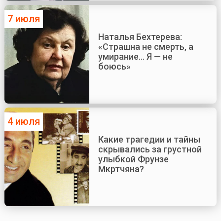
7 июля
Наталья Бехтерева:
«Страшна не смерть, а
умирание... Я — не
боюсь»
4 июля
Какие трагедии и тайны
скрывались за грустной
улыбкой Фрунзе
Мкртчяна?