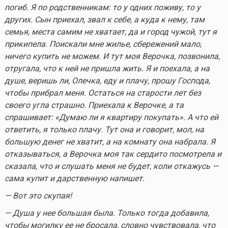
погиб. Я по родственникам: то у одних поживу, то у
других. Сын приехал, звал к себе, а куда к нему, там
семья, места самим не хватает, да и город чужой, тут я
прикипела. Поискали мне жилье, сбережений мало,
ничего купить не можем. И тут моя Верочка, позвонила,
отругала, что к ней не пришла жить. Я и поехала, а на
душе, веришь ли, Олечка, еду и плачу, прошу Господа,
чтобы прибрал меня. Остаться на старости лет без
своего угла страшно. Приехала к Верочке, а та
спрашивает: «Думаю ли я квартиру покупать». А что ей
ответить, я только плачу. Тут она и говорит, мол, на
большую денег не хватит, а на комнату она набрала. Я
отказываться, а Верочка моя так сердито посмотрела и
сказала, что и слушать меня не будет, коли откажусь —
сама купит и дарственную напишет.
— Вот это скупая!
— Душа у нее большая была. Только тогда добавила,
чтобы могилку ее не бросала, словно чувствовала, что