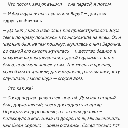
— Что потом, замуж вышли — она первой, я потом.
— И без модных платьев взяли Веру?
— девушка
вдруг улыбнулась.
— Да был у нас в цехе один, все присматривался. Вера
тем и по нраву пришлась, что экономила на всем. Эх и
жадный был, не тем помянут, мучилась с ним Верочка,
до самой его смерти мучилась — и детство бедное, и
замужем не разгуляешься, а детей поднимать надо
было, двое мальчишек у них. Так жизнь и прошла,
мужей мы схоронили, дети выросли, разъехались, и тут
случилась у меня беда — сгорел дом.
— Это как же?
— Сосед поджег, уснул с сигаретой. Дом наш старый
был, двухэтажный, всего двенадцать квартир.
Перекрытия деревянные, на стенках дранка –
полыхнуло в миг. Зима на дворе, ночь, мы выскочили,
как были, хорошо — живы остались. Сосед только тот