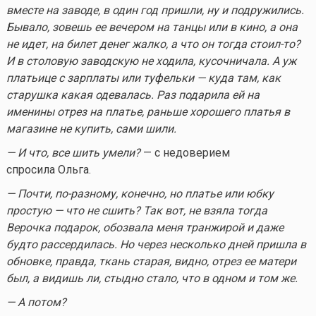
вместе на заводе, в один год пришли, ну и подружились.
Бывало, зовешь ее вечером на танцы или в кино, а она
не идет, на билет денег жалко, а что он тогда
стоил-то
?
И в столовую заводскую не ходила, кусочничала. А уж
платьице с зарплаты или туфельки — куда там, как
старушка какая одевалась. Раз подарила ей на
именины отрез на платье, раньше хорошего платья в
магазине не купить, сами шили.
— И что, все шить умели?
— с недоверием
спросила Ольга.
— Почти, по-разному, конечно, но платье или юбку
простую — что не сшить? Так вот, не взяла тогда
Верочка подарок, обозвала меня транжирой и даже
будто рассердилась.
Но через несколько дней пришла в
обновке, правда, ткань старая, видно, отрез ее матери
был, а видишь ли, стыдно стало, что в одном и том же.
— А потом?