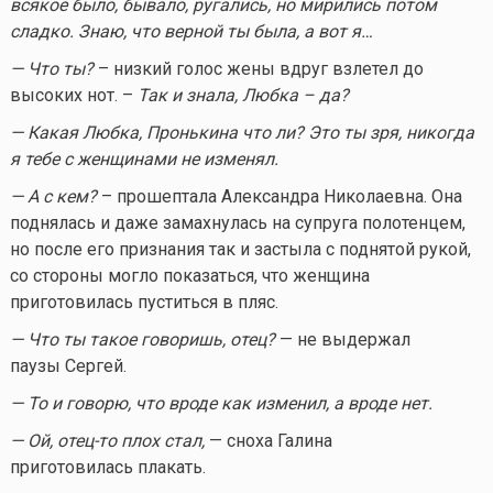
всякое было, бывало, ругались, но мирились потом
сладко. Знаю, что верной ты была, а вот я…
— Что ты?
– низкий голос жены вдруг взлетел до
высоких нот. –
Так и знала, Любка – да?
— Какая Любка, Пронькина что ли? Это ты зря, никогда
я тебе с женщинами не изменял.
— А с кем?
– прошептала Александра Николаевна. Она
поднялась и даже замахнулась на супруга полотенцем,
но после его признания так и застыла с поднятой рукой,
со стороны могло показаться, что женщина
приготовилась пуститься в пляс.
— Что ты такое говоришь, отец?
— не выдержал
паузы Сергей.
— То и говорю, что вроде как изменил, а вроде нет.
— Ой,
отец-то
плох стал,
— сноха Галина
приготовилась плакать.