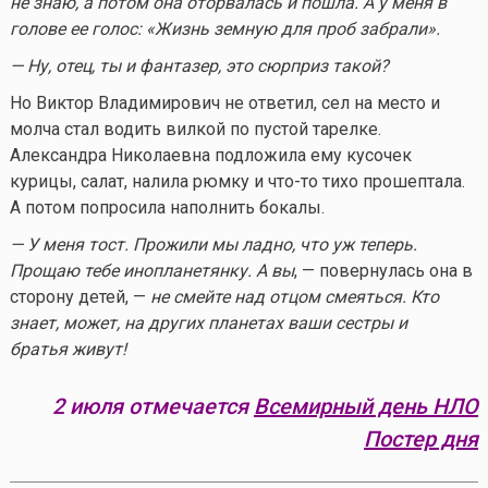
не знаю, а потом она оторвалась и пошла. А у меня в
голове ее голос: «Жизнь земную для проб забрали».
— Ну, отец, ты и фантазер, это сюрприз такой?
Но Виктор Владимирович не ответил, сел на место и
молча стал водить вилкой по пустой тарелке.
Александра Николаевна подложила ему кусочек
курицы, салат, налила рюмку и
что-то
тихо прошептала.
А потом попросила наполнить бокалы.
— У меня тост. Прожили мы ладно, что уж теперь.
Прощаю тебе инопланетянку. А вы
, — повернулась она в
сторону детей, —
не смейте над отцом смеяться. Кто
знает, может, на других планетах ваши сестры и
братья живут!
2 июля отмечается
Всемирный день НЛО
Постер дня