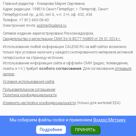
Главный редактор - Комарова Мария Сергеевна
Адрес редакции:
198516
Санкт-Петербург, г. Петергоф
,
Санкт-
Петербургский пр., д.60, лит.А, ч.п. 2-Н, оф. 432, 434
Телефон:
+7 812 640-06-60
Электронная почта:
askme@calend.ru
Сетевое издание зарегистрировано Роскомнадзором,
Свидетельство о регистрации СМИ Эл.N ФС77-56859 от 29.01.2014 г.
Использование любой информации CALEND.RU на веб-сайтах возможно
только при условии наличия у каждого скопированного материала активной
гиперссылки на страницу-источник.
Использование информации сайта в оффлайн-СМИ (радио, телевидение,
газеты и т.п.) требует
особого согласования
. Для согласования
отправьте
запрос
.
Условия использования сайта
Пользовательское соглашение
Политика конфиденциальности
Изменить настройки конфиденциальности
(только для жителей EEA).
Мы собираем файлы cookie и применяем
Яндекс.Метрику
.
Подробнее
ПРИНЯТЬ