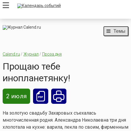
Темы
Calend.ru
/
Журнал
/
Проза дня
Прощаю тебе
инопланетянку!
2 июля
На золотую свадьбу Захаровых съехалась
многочисленная родня. Александра Николаевна три дня
хлопотала на кухне: варила, пекла по своим, фирменным