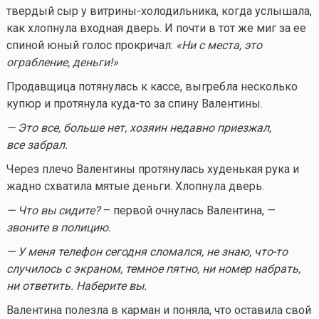
твердый сыр у витрины-холодильника, когда услышала,
как хлопнула входная дверь. И почти в тот же миг за ее
спиной юный голос прокричал:
«Ни с места, это
ограбление, деньги!»
Продавщица потянулась к кассе, выгребла несколько
купюр и протянула
куда-то
за спину Валентины.
— Это все, больше нет, хозяин недавно приезжал,
все забрал.
Через плечо Валентины протянулась худенькая рука и
жадно схватила мятые деньги. Хлопнула дверь.
— Что вы сидите?
– первой очнулась Валентина, —
звоните в полицию.
— У меня телефон сегодня сломался, не знаю,
что-то
случилось с экраном, темное пятно, ни номер набрать,
ни ответить. Наберите вы.
Валентина полезла в карман и поняла, что оставила свой