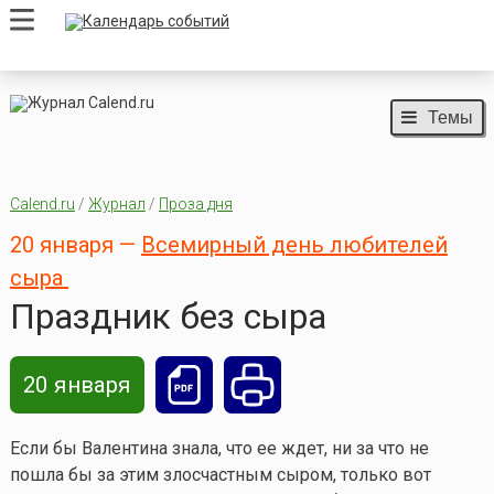
Темы
Calend.ru
/
Журнал
/
Проза дня
20 января —
Всемирный день любителей
сыра
Праздник без сыра
20 января
Если бы Валентина знала, что ее ждет, ни за что не
пошла бы за этим злосчастным сыром, только вот