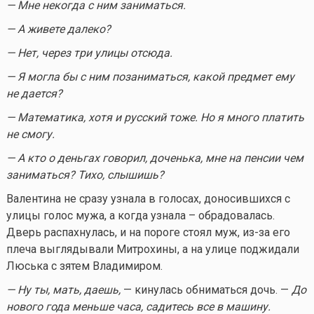
— Мне некогда с ним заниматься.
— А живете далеко?
— Нет, через три улицы отсюда.
— Я могла бы с ним позаниматься, какой предмет ему
не дается?
— Математика, хотя и русский тоже. Но я много платить
не смогу.
— А кто о деньгах говорил, доченька, мне на пенсии чем
заниматься? Тихо, слышишь?
Валентина не сразу узнала в голосах, доносившихся с
улицы голос мужа, а когда узнала – обрадовалась.
Дверь распахнулась, и на пороге стоял муж, из-за его
плеча выглядывали Митрохины, а на улице поджидали
Люська с зятем Владимиром.
— Ну ты, мать, даешь,
— кинулась обниматься дочь. —
До
нового года меньше часа, садитесь все в машину.