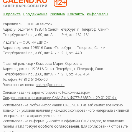
О проекте
Продвижение
Реклама
Контакты
Информеры
Учредитель — ООО «Квантор»
Адрес учредителя: 198516 Санкт-Петербург, г. Петергоф, Санкт-
Петербургский пр., д.60, лит.А, ч.п. 2-Н, оф. 432, 434
Издатель —
ООО «МЕДИО»
Адрес издателя: 198516 Санкт-Петербург, г. Петергоф, Санкт-
Петербургский пр., д.60, лит.А, ч.п. 2-Н, оф. 440
Главный редактор - Комарова Мария Сергеевна
Адрес редакции:
198516
Санкт-Петербург, г. Петергоф
,
Санкт-
Петербургский пр., д.60, лит.А, ч.п. 2-Н, оф. 432, 434
Телефон:
+7 812 640-06-60
Электронная почта:
askme@calend.ru
Сетевое издание зарегистрировано Роскомнадзором,
Свидетельство о регистрации СМИ Эл.N ФС77-56859 от 29.01.2014 г.
Использование любой информации CALEND.RU на веб-сайтах возможно
только при условии наличия у каждого скопированного материала активной
гиперссылки на страницу-источник.
Использование информации сайта в оффлайн-СМИ (радио, телевидение,
газеты и т.п.) требует
особого согласования
. Для согласования
отправьте
запрос
.