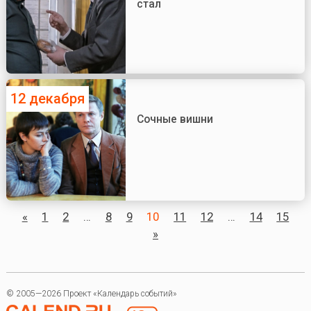
стал
12 декабря
Сочные вишни
«
1
2
…
8
9
10
11
12
…
14
15
»
© 2005—2026 Проект «Календарь событий»