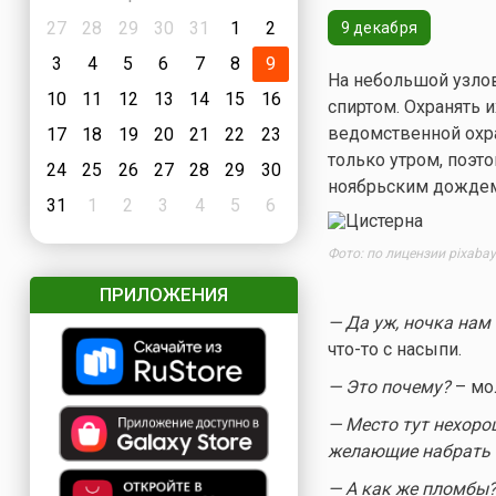
27
28
29
30
31
1
2
9 декабря
3
4
5
6
7
8
9
На небольшой узлов
10
11
12
13
14
15
16
спиртом. Охранять 
ведомственной охр
17
18
19
20
21
22
23
только утром, поэт
24
25
26
27
28
29
30
ноябрьским дождем
31
1
2
3
4
5
6
Фото: по лицензии pixaba
ПРИЛОЖЕНИЯ
— Да уж, ночка нам 
что-то
с насыпи.
— Это почему?
– мол
— Место тут нехорош
желающие набрать 
— А как же пломбы