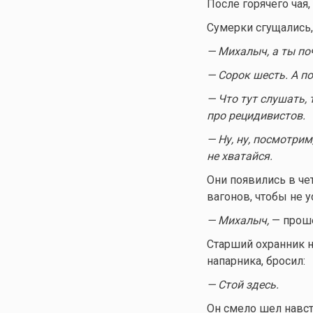
После горячего чая,
Сумерки сгущались,
— Михалыч, а ты поч
— Сорок шесть. А п
— Что тут слушать, 
про рецидивистов.
— Ну, ну, посмотрим
не хватайся.
Они появились в че
вагонов, чтобы не у
— Михалыч,
— проше
Старший охранник н
напарника, бросил:
— Стой здесь.
Он смело шел навст