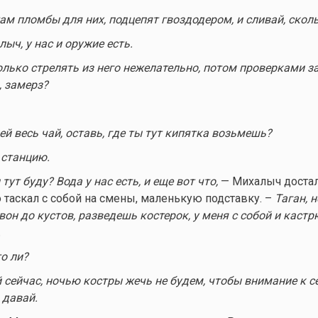
там пломбы для них, подцепят гвоздодером, и сливай, скол
ыч, у нас и оружие есть.
олько стрелять из него нежелательно, потом проверками з
 замерз?
пей весь чай, оставь, где ты тут кипятка возьмешь?
а станцию.
 тут буду? Вода у нас есть, и еще вот что,
— Михалыч достал
о таскал с собой на смены, маленькую подставку. –
Таган, 
он до кустов, разведешь костерок, у меня с собой и кастр
.
о ли?
 сейчас, ночью костры жечь не будем, чтобы внимание к с
 давай.