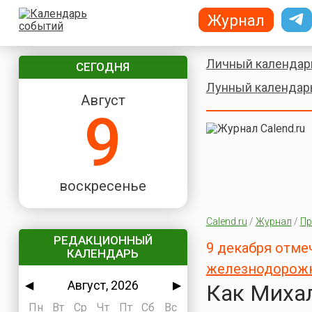
Журнал
Личный календар
СЕГОДНЯ
Лунный календар
Август
9
воскресенье
Calend.ru
/
Журнал
/
Пр
РЕДАКЦИОННЫЙ
9 декабря отме
КАЛЕНДАРЬ
железнодорожн
Август, 2026
◀
▶
Как Миха
Пн
Вт
Ср
Чт
Пт
Сб
Вс