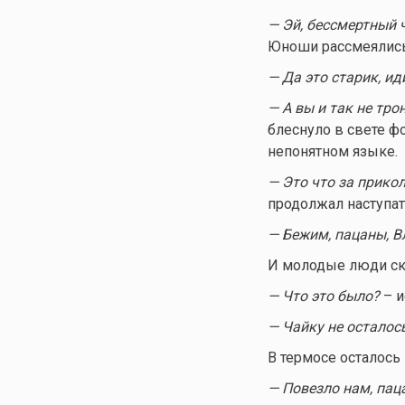
— Эй, бессмертный 
Юноши рассмеялись
— Да это старик, ид
— А вы и так не трон
блеснуло в свете ф
непонятном языке.
— Это что за прико
продолжал наступат
— Бежим, пацаны, В
И молодые люди скр
— Что это было?
– и
— Чайку не осталос
В термосе осталось 
— Повезло нам, паца