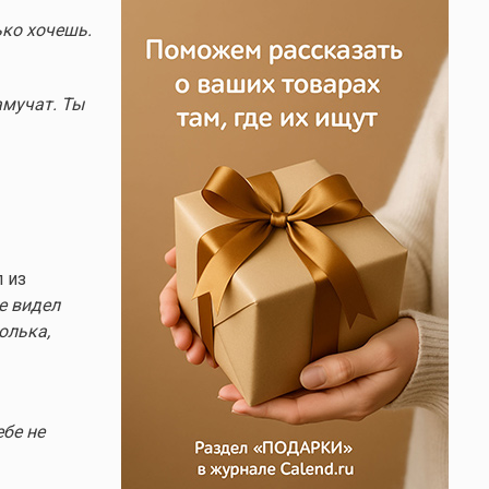
ько хочешь.
амучат. Ты
 из
не видел
юлька,
ебе не