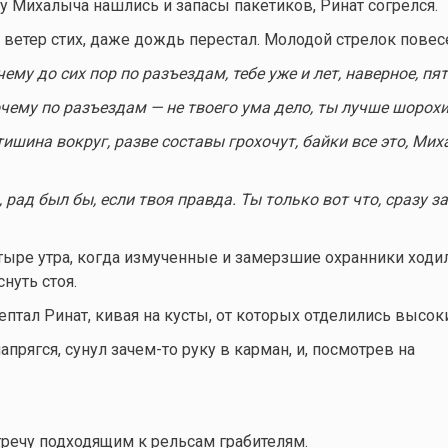
 у Михалыча нашлись и запасы пакетиков, Ринат согрелся.
 ветер стих, даже дождь перестал. Молодой стрелок повес
ему до сих пор по разъездам, тебе уже и лет, наверное, пя
очему по разъездам — не твоего ума дело, ты лучше шорохи
тишина вокруг, разве составы грохочут, байки все это, Мих
, рад был бы, если твоя правда. Ты только вот что, сразу з
тыре утра, когда измученные и замерзшие охранники ходи
снуть стоя.
птал Ринат, кивая на кусты, от которых отделились высоки
апрягся, сунул
зачем-то
руку в карман, и, посмотрев на
речу подходящим к рельсам грабителям.