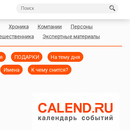
Хроника
Компании
Персоны
тешественника
Экспертные материалы
я
ПОДАРКИ
На тему дня
Имена
К чему снится?