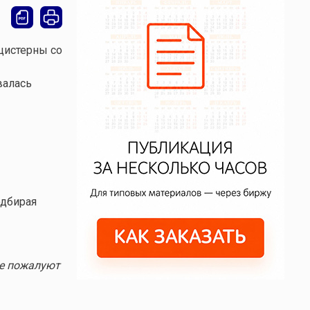
цистерны со
валась
одбирая
не пожалуют