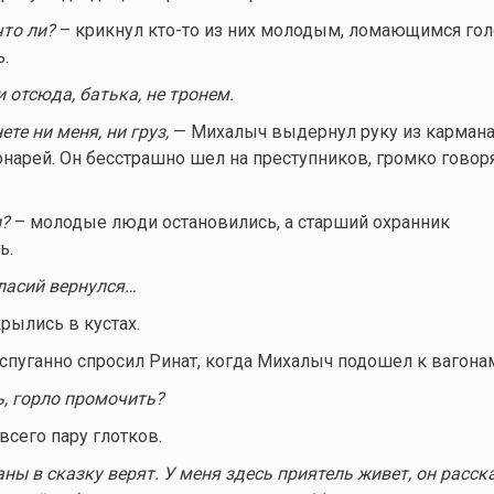
что ли?
– крикнул
кто-то
из них молодым, ломающимся гол
.
и отсюда, батька, не тронем.
ете ни меня, ни груз,
— Михалыч выдернул руку из кармана
онарей. Он бесстрашно шел на преступников, громко говор
л?
– молодые люди остановились, а старший охранник
ь.
ласий вернулся…
ылись в кустах.
спуганно спросил Ринат, когда Михалыч подошел к вагона
ь, горло промочить?
всего пару глотков.
ны в сказку верят. У меня здесь приятель живет, он расска