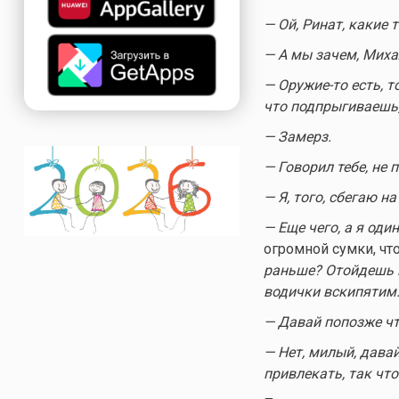
— Ой, Ринат, какие 
— А мы зачем, Михал
—
Оружие-то
есть, т
что подпрыгиваешь,
— Замерз.
— Говорил тебе, не 
— Я, того, сбегаю н
— Еще чего, а я один
огромной сумки, чт
раньше? Отойдешь в
водички вскипятим
— Давай попозже чт
— Нет, милый, давай
привлекать, так что