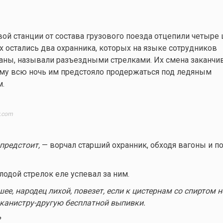
ой станции от состава грузового поезда отцепили четыре 
их остались два охранника, которых на языке сотрудников
аны, называли разъездными стрелками. Их смена заканчи
ому всю ночь им предстояло продержаться под ледяным
.
y.com
предстоит,
— ворчал старший охранник, обходя вагоны и п
одой стрелок еле успевал за ним.
ее, народец лихой, повезет, если к цистернам со спиртом 
канистру-другую бесплатной выпивки.
?