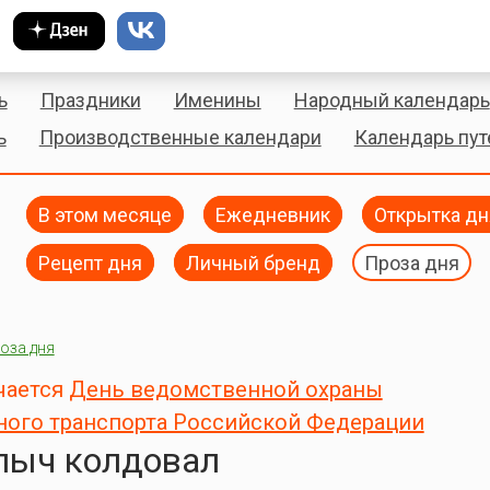
ь
Праздники
Именины
Народный календарь
ь
Производственные календари
Календарь пу
В этом месяце
Ежедневник
Открытка дн
Рецепт дня
Личный бренд
Проза дня
оза дня
чается
День ведомственной охраны
ого транспорта Российской Федерации
лыч колдовал