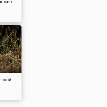
 можно
лесной