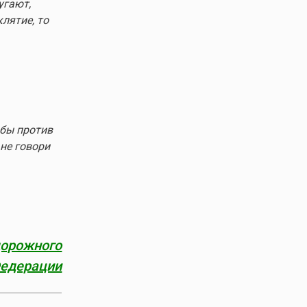
угают,
лятие, то
 бы против
не говори
дорожного
Федерации