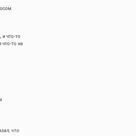
осом.
, и
что-то
я
что-то
на
м.
зал, что