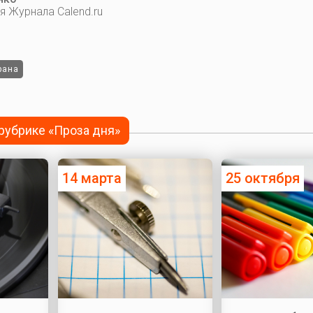
я Журнала Calend.ru
рана
 рубрике «Проза дня»
14 марта
25 октября