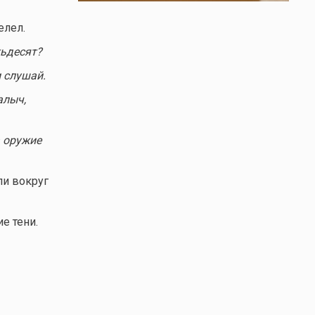
елел.
тьдесят?
 слушай.
алыч,
а оружие
ли вокруг
е тени.