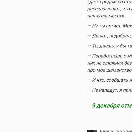
где-то
рядом со ста
рассказывают, что к
начнутся смерти.
— Ну ты артист, Ми
— Да вот, подобрал,
— Ты даешь, я бы та
— Поработаешь с мо
них не сдюжили без
про мое шаманство
— И что, сообщать н
— Не нападут, я при
9 декабря от
Елена Гвозде