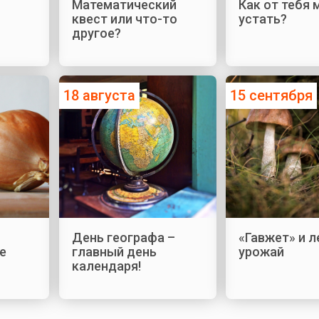
Математический
Как от тебя
квест или что-то
устать?
другое?
18 августа
15 сентября
День географа –
«Гавжет» и 
е
главный день
урожай
календаря!