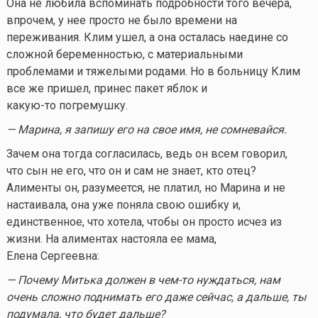
Она не любила вспоминать подробности того вечера,
впрочем, у нее просто не было времени на
переживания. Клим ушел, а она осталась наедине со
сложной беременностью, с материальными
проблемами и тяжелыми родами. Но в больницу Клим
все же пришел, принес пакет яблок и
какую-то
погремушку.
— Марина, я запишу его на свое имя, не сомневайся.
Зачем она тогда согласилась, ведь он всем говорил,
что сын не его, что он и сам не знает, кто отец?
Алименты он, разумеется, не платил, но Марина и не
настаивала, она уже поняла свою ошибку и,
единственное, что хотела, чтобы он просто исчез из
жизни. На алиментах настояла ее мама,
Елена Сергеевна:
— Почему Митька должен в
чем-то
нуждаться, нам
очень сложно поднимать его даже сейчас, а дальше, ты
подумала, что будет дальше?