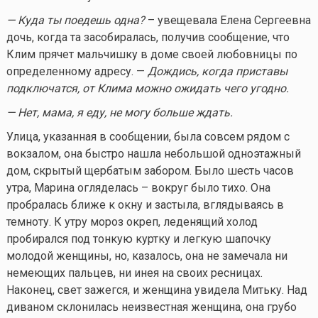
— Куда ты поедешь одна?
– увещевала Елена Сергеевна
дочь, когда та засобиралась, получив сообщение, что
Клим прячет мальчишку в доме своей любовницы по
определенному адресу. —
Дождись, когда приставы
подключатся, от Клима можно ожидать чего угодно.
— Нет, мама, я еду, не могу больше ждать.
Улица, указанная в сообщении, была совсем рядом с
вокзалом, она быстро нашла небольшой одноэтажный
дом, скрытый щербатым забором. Было шесть часов
утра, Марина огляделась – вокруг было тихо. Она
пробралась ближе к окну и застыла, вглядываясь в
темноту. К утру мороз окреп, леденящий холод
пробирался под тонкую куртку и легкую шапочку
молодой женщины, но, казалось, она не замечала ни
немеющих пальцев, ни инея на своих ресницах.
Наконец, свет зажегся, и женщина увидела Митьку. Над
диваном склонилась неизвестная женщина, она грубо