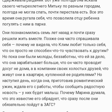
сдерживала рыдания. Вот уже полгода она искала
своего четырехлетнего Митьку по разным городам,
полгода не могла спать, почти перестала есть. Все это
время она ругала себя, что позволила отцу ребенка
погулять с ним в парке.
Они познакомились семь лет назад и почти сразу
решили жить вместе. Позже она часто спрашивала
себя — почему не видела, что Клим любит только себя,
что он просто не способен
что-то
чувствовать к другим?
Но пока они были молоды, беззаботны, что ей за дело,
что она зарабатывает больше, что он часто проводит
досуг не дома, а в компании своих холостых друзей, что
живут они в квартире, купленной ее родителями? Но
наступил день, когда она, приготовив романтический
ужин, ждала его с работы, чтобы сообщить радостную
новость – у них будет малыш. Почему Марина думала,
что это известие его обрадует, что сразу после они
обязательно пойдут в ЗАГС?