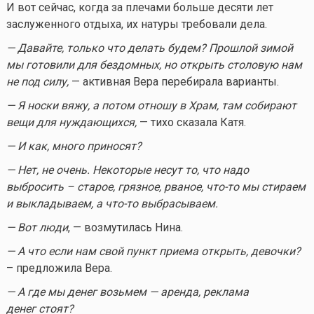
И вот сейчас, когда за плечами больше десяти лет
заслуженного отдыха, их натуры требовали дела.
— Давайте, только что делать будем? Прошлой зимой
мы готовили для бездомных, но открыть столовую нам
не под силу,
— активная Вера перебирала варианты.
— Я носки вяжу, а потом отношу в Храм, там собирают
вещи для нуждающихся,
— тихо сказала Катя.
— И как, много приносят?
— Нет, не очень. Некоторые несут то, что надо
выбросить – старое, грязное, рваное,
что-то
мы стираем
и выкладываем, а
что-то
выбрасываем.
— Вот люди
, — возмутилась Нина.
— А что если нам свой пункт приема открыть, девочки?
– предложила Вера.
— А где мы денег возьмем — аренда, реклама
денег стоят?