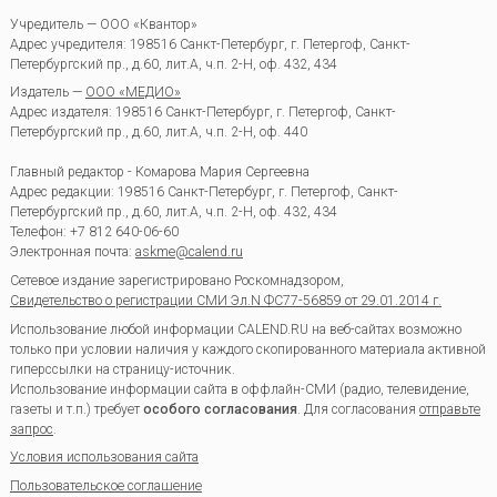
Учредитель — ООО «Квантор»
Адрес учредителя: 198516 Санкт-Петербург, г. Петергоф, Санкт-
Петербургский пр., д.60, лит.А, ч.п. 2-Н, оф. 432, 434
Издатель —
ООО «МЕДИО»
Адрес издателя: 198516 Санкт-Петербург, г. Петергоф, Санкт-
Петербургский пр., д.60, лит.А, ч.п. 2-Н, оф. 440
Главный редактор - Комарова Мария Сергеевна
Адрес редакции:
198516
Санкт-Петербург, г. Петергоф
,
Санкт-
Петербургский пр., д.60, лит.А, ч.п. 2-Н, оф. 432, 434
Телефон:
+7 812 640-06-60
Электронная почта:
askme@calend.ru
Сетевое издание зарегистрировано Роскомнадзором,
Свидетельство о регистрации СМИ Эл.N ФС77-56859 от 29.01.2014 г.
Использование любой информации CALEND.RU на веб-сайтах возможно
только при условии наличия у каждого скопированного материала активной
гиперссылки на страницу-источник.
Использование информации сайта в оффлайн-СМИ (радио, телевидение,
газеты и т.п.) требует
особого согласования
. Для согласования
отправьте
запрос
.
Условия использования сайта
Пользовательское соглашение