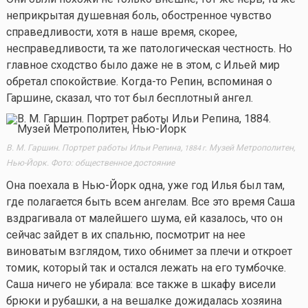
неприкрытая душевная боль, обостренное чувство
справедливости, хотя в наше время, скорее,
несправедливости, та же патологическая честность. Но
главное сходство было даже не в этом, с Ильей мир
обретал спокойствие.
Когда-то
Репин, вспоминая о
Гаршине, сказал, что тот был бесплотный ангел.
В. М. Гаршин. Портрет работы Ильи Репина,
Музей Метрополитен,
1884 г.
Нью-Йорк. Фото: общественное достояние
Она поехала в Нью-Йорк одна, уже год Илья был там,
где полагается быть всем ангелам. Все это время Саша
вздрагивала от малейшего шума, ей казалось, что он
сейчас зайдет в их спальню, посмотрит на нее
виноватым взглядом, тихо обнимет за плечи и откроет
томик, который так и остался лежать на его тумбочке.
Саша ничего не убирала: все также в шкафу висели
брюки и рубашки, а на вешалке дожидалась хозяина