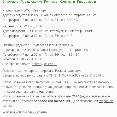
О проекте
Продвижение
Реклама
Контакты
Информеры
Учредитель — ООО «Квантор»
Адрес учредителя: 198516 Санкт-Петербург, г. Петергоф, Санкт-
Петербургский пр., д.60, лит.А, ч.п. 2-Н, оф. 432, 434
Издатель —
ООО «МЕДИО»
Адрес издателя: 198516 Санкт-Петербург, г. Петергоф, Санкт-
Петербургский пр., д.60, лит.А, ч.п. 2-Н, оф. 440
Главный редактор - Комарова Мария Сергеевна
Адрес редакции:
198516
Санкт-Петербург, г. Петергоф
,
Санкт-
Петербургский пр., д.60, лит.А, ч.п. 2-Н, оф. 432, 434
Телефон:
+7 812 640-06-60
Электронная почта:
askme@calend.ru
Сетевое издание зарегистрировано Роскомнадзором,
Свидетельство о регистрации СМИ Эл.N ФС77-56859 от 29.01.2014 г.
Использование любой информации CALEND.RU на веб-сайтах возможно
только при условии наличия у каждого скопированного материала активной
гиперссылки на страницу-источник.
Использование информации сайта в оффлайн-СМИ (радио, телевидение,
газеты и т.п.) требует
особого согласования
. Для согласования
отправьте
запрос
.
Условия использования сайта