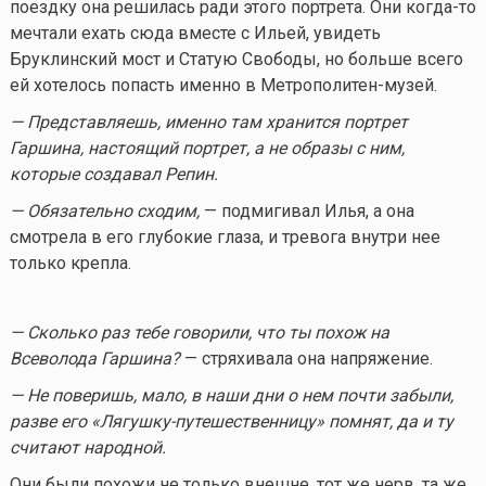
поездку она решилась ради этого портрета. Они
когда-то
мечтали ехать сюда вместе с Ильей, увидеть
Бруклинский мост и Статую Свободы, но больше всего
ей хотелось попасть именно в Метрополитен-музей.
— Представляешь, именно там хранится портрет
Гаршина, настоящий портрет, а не образы с ним,
которые создавал Репин.
— Обязательно сходим,
— подмигивал Илья, а она
смотрела в его глубокие глаза, и тревога внутри нее
только крепла.
— Сколько раз тебе говорили, что ты похож на
Всеволода Гаршина?
— стряхивала она напряжение.
— Не поверишь, мало, в наши дни о нем почти забыли,
разве его «Лягушку-путешественницу» помнят, да и ту
считают народной.
Они были похожи не только внешне, тот же нерв, та же