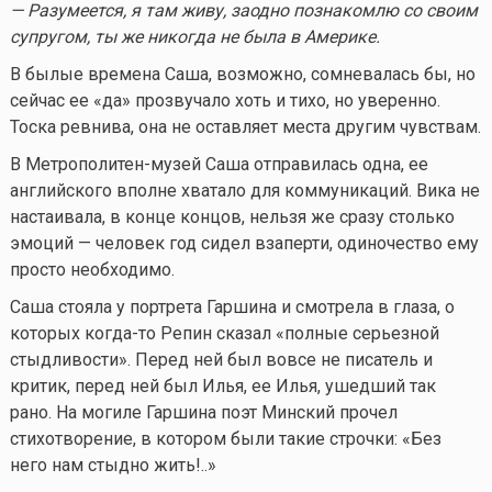
— Разумеется, я там живу, заодно познакомлю со своим
супругом, ты же никогда не была в Америке.
В былые времена Саша, возможно, сомневалась бы, но
сейчас ее «да» прозвучало хоть и тихо, но уверенно.
Тоска ревнива, она не оставляет места другим чувствам.
В Метрополитен-музей Саша отправилась одна, ее
английского вполне хватало для коммуникаций. Вика не
настаивала, в конце концов, нельзя же сразу столько
эмоций — человек год сидел взаперти, одиночество ему
просто необходимо.
Саша стояла у портрета Гаршина и смотрела в глаза, о
которых
когда-то
Репин сказал «полные серьезной
стыдливости». Перед ней был вовсе не писатель и
критик, перед ней был Илья, ее Илья, ушедший так
рано. На могиле Гаршина поэт Минский прочел
стихотворение, в котором были такие строчки: «Без
него нам стыдно жить!..»