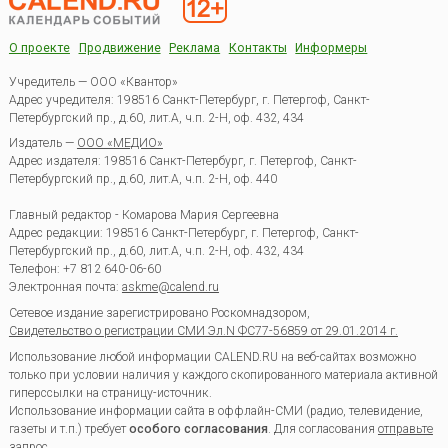
О проекте
Продвижение
Реклама
Контакты
Информеры
Учредитель — ООО «Квантор»
Адрес учредителя: 198516 Санкт-Петербург, г. Петергоф, Санкт-
Петербургский пр., д.60, лит.А, ч.п. 2-Н, оф. 432, 434
Издатель —
ООО «МЕДИО»
Адрес издателя: 198516 Санкт-Петербург, г. Петергоф, Санкт-
Петербургский пр., д.60, лит.А, ч.п. 2-Н, оф. 440
Главный редактор - Комарова Мария Сергеевна
Адрес редакции:
198516
Санкт-Петербург, г. Петергоф
,
Санкт-
Петербургский пр., д.60, лит.А, ч.п. 2-Н, оф. 432, 434
Телефон:
+7 812 640-06-60
Электронная почта:
askme@calend.ru
Сетевое издание зарегистрировано Роскомнадзором,
Свидетельство о регистрации СМИ Эл.N ФС77-56859 от 29.01.2014 г.
Использование любой информации CALEND.RU на веб-сайтах возможно
только при условии наличия у каждого скопированного материала активной
гиперссылки на страницу-источник.
Использование информации сайта в оффлайн-СМИ (радио, телевидение,
газеты и т.п.) требует
особого согласования
. Для согласования
отправьте
запрос
.