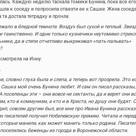
лась. Каждую неделю таскала томики Бунина, пока все ег
шла к соседу и попросила отвезти ее к Сашке. Жена соседа
 та достала тетрадку и прочла:
ежало в бледной темноте. Воздух был сухой и теплый. Звез
и таинственно. И одни только кузнечики неутомимо стреко
нике, да в степи отчетливо выкрикивал «пать-пальвать»
?
смотрела на Инну:
.
е, словно глуха была и слепа, а теперь вот прозрела. Это и
, Сашка мой очень Бунина любит. И сам он писал рассказы,
 А поселенцы эти – они вовсе не сектанты, да и верят они вс
зм, кто в коммунизм, а кто и в Христа, но душу они будят. 
дил, совсем другим был, все мне про Ивана Бунина рассказ
их писателей получил Нобелевскую премию. Читала и пере
которые манили, как может манить только родина. Писате
и поселились беженцы из города в Воронежской области.