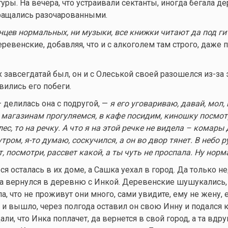
уры. На вечера, что устраивали сектанты, иногда бегала д
ращались разочарованными.
анцев нормальных, ни музыки, все книжки читают да под ги
ревенские, добавляя, что и с алкоголем там строго, даже 
 завсегдатай был, он и с Олеськой своей разошелся из-за 
вились его побеги.
 делилась она с подругой, —
я его уговариваю, давай, мол,
о магазинам прогуляемся, в кафе посидим, киношку посмотр
лес, то на речку. А что я на этой речке не видела – комары 
утром,
я-то
думаю, соскучился, а он во двор тянет. В небо р
, посмотри, рассвет какой, а ты чуть не проспала. Ну норм
ся осталась в их доме, а Сашка уехал в город. Да только н
да вернулся в деревню с Инкой. Деревенские шушукались,
ла, что не проживут они много, сами увидите, ему не жену,
 и вышло, через полгода оставил он свою Инну и подался 
ли, что Инка поплачет, да вернется в свой город, а та вдру