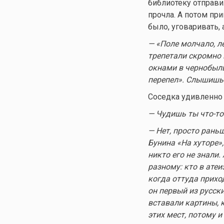
библиотеку отправи
прочла. А потом при
было, уговаривать, а
— «Поле молчало, л
трепетали скромно 
окнами в чернобыль
перепел». Слышишь
Соседка удивленно 
— Чудишь ты
что-то
— Нет, просто раньш
Бунина «На хуторе»
никто его не знали.
разному: кто в атеи
когда оттуда прихо
он первый из русск
вставали картины, 
этих мест, потому 