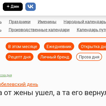
ь
Праздники
Именины
Народный календарь
ь
Производственные календари
Календарь пу
В этом месяце
Ежедневник
Открытка дн
Рецепт дня
Личный бренд
Проза дня
оза дня
обелевский день
 от жены ушел, а та его верну