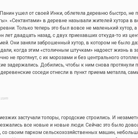
 Панин ушел от своей Инки, облетела деревню быстро, не п
нты». «Сектантами» в деревне называли жителей хутора в 
еревни. Только теперь это был вовсе не маленький хутор, 
он лет двадцать назад, с двух приехавших
откуда-то
из цен
ей. Они заняли заброшенный хутор, в котором не было да
дали, когда этим «столичным штучкам» надоест жизнь в за
очно не протянут, с их морозами и без центрального отоплен
ие задержались. Добились, чтобы к ним снова протянули п
деревенские соседи отнесли в пункт приема металла, сам
y.com
иезжих застучали топоры, городские строились. И незамет
съезжались все новые и новые люди. Сейчас это было дово
, со своим парком сельскохозяйственных машин, неболь