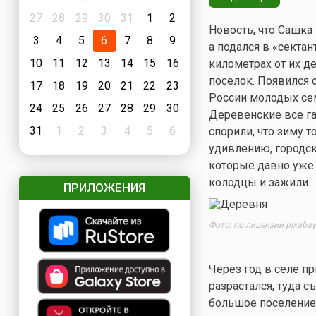
27
28
29
30
31
1
2
Новость, что Сашка
3
4
5
6
7
8
9
а подался в «секта
10
11
12
13
14
15
16
километрах от их д
поселок. Появился 
17
18
19
20
21
22
23
России молодых сем
24
25
26
27
28
29
30
Деревенские все га
31
1
2
3
4
5
6
спорили, что зиму т
удивлению, городск
которые давно уже 
колодцы и зажили.
ПРИЛОЖЕНИЯ
Фото: по лицензии pixaba
Через год в селе пр
разрастался, туда 
большое поселение