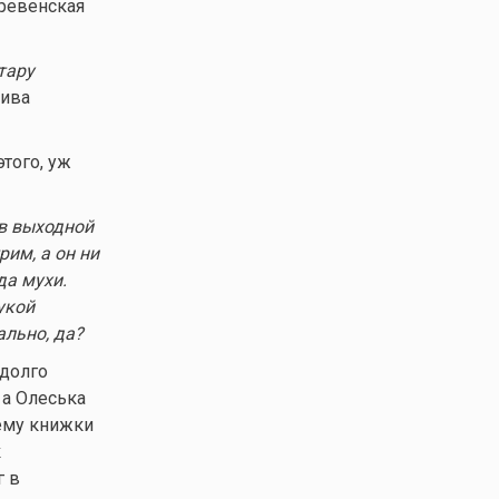
еревенская
тару
пива
этого, уж
 в выходной
им, а он ни
да мухи.
укой
ально, да?
едолго
 а Олеська
 ему книжки
к
г в