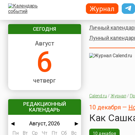
Журнал
Личный календар
СЕГОДНЯ
Лунный календар
Август
6
четверг
Calend.ru
/
Журнал
/
Пр
РЕДАКЦИОННЫЙ
10 декабря —
Н
КАЛЕНДАРЬ
Как Сашка
Август, 2026
◀
▶
Пн
Вт
Ср
Чт
Пт
Сб
Вс
10 декабря