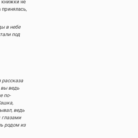
о книжки не
 принялась,
ды в небе
тали под
з рассказа
 вы ведь
е по-
Сашка,
ывал, ведь
д глазами
ль родом из