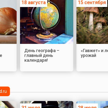
18 августа
15 сентября
День географа –
«Гавжет» и 
е
главный день
урожай
календаря!
d.ru
31 июля
28 июля