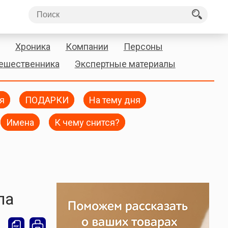
Хроника
Компании
Персоны
тешественника
Экспертные материалы
я
ПОДАРКИ
На тему дня
Имена
К чему снится?
ла