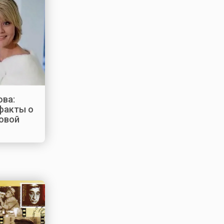
ва:
факты о
овой