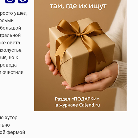
росто ушел,
восьми
а большой
тральной
же света.
холустье,
ия, но к
ровода,
и очистили
но хутор
льно
шой фермой