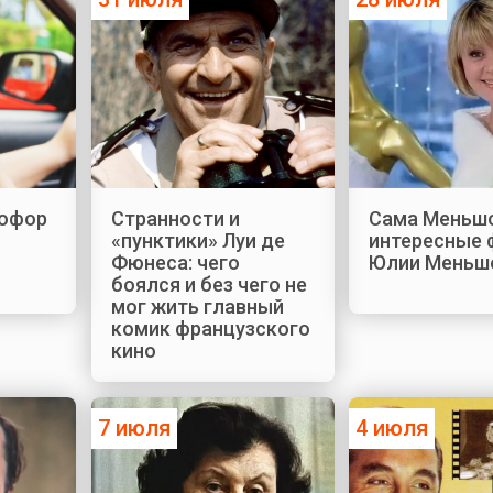
офор
Странности и
Сама Меньшо
«пунктики» Луи де
интересные 
Фюнеса: чего
Юлии Меньш
боялся и без чего не
мог жить главный
комик французского
кино
7 июля
4 июля