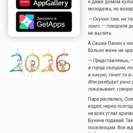
и даже домом культ
молодежь, но возв
— Скучно там, ни т
поют,
— говорили де
не выпить.
А Сашка Панин у них
больно жене не нра
— Представляешь,
—
в город съездим, п
в какую, тянет то в 
Или разбудит рано 
показывает, говорит
Пара распалась, Оле
ездил, через полго
на всех углах крича
Бунина подавай. Так
поселенцам. Все жда