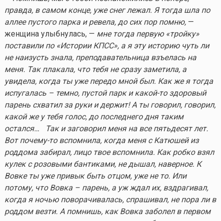
правда, в самом конце, уже снег лежал. Я тогда шла по
аллее пустого парка и ревела, до сих пор помню,
—
женщина улыбнулась, —
мне тогда первую «тройку»
поставили по «Истории КПСС», а я эту историю чуть ли
не наизусть знала, преподавательница взъелась на
меня. Так плакала, что тебя не сразу заметила, а
увидела, когда ты уже передо мной был. Как же я тогда
испугалась – темно, пустой парк и
какой-то
здоровый
парень схватил за руки и держит! А ты говорил, говорил,
какой же у тебя голос, до последнего дня таким
остался… Так и заговорил меня на все пятьдесят лет.
Вот
почему-то
вспомнила, когда меня с Катюшей из
роддома забирал, лицо твое вспомнила. Как робко взял
кулек с розовыми бантиками, не дышал, наверное. К
Вовке ты уже привык быть отцом, уже не то. Или
потому, что Вовка – парень, а уж ждал их, вздрагивал,
когда я ночью поворачивалась, спрашивал, не пора ли в
роддом везти. А помнишь, как Вовка заболел в первом