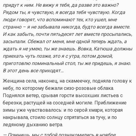
придут к ним. Не вижу я тебя, да разве это важно?
Рядом ты, я чувствую, я всегда тебя чувствую. Когда
люди говорят, что вспоминают тех, кто ушел, мне
странно – я не забывала никогда, будто всегда вместе.
И как забыть, почти пятьдесят лет вместе просыпались,
засыпали. Сбежал от меня, мне одной теперь ждать, а
ждать я не умею, ты же знаешь. Вовка, Катюша должны
приехать чуть позже, это я с утра, потом домой,
приготовлю поминальный стол, ты же придешь, я знаю.
В этот день все приходят…
Женщина села, наконец, на скамеечку, подняла голову к
небу, по которому бежали сизо-розовые облака.
Поднялся ветер, срывая горсти высохших листьев с
березки, растущей на соседней могиле. Приближение
зимы уже чувствовалось: и по серой хмари, которая
накрывала, стоило солнцу спрятаться за тучу, и по
ледяному дыханию ветра.
— Помнишь, мы с тобой познакомились в ноябре,