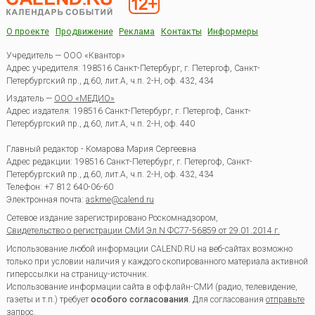
О проекте
Продвижение
Реклама
Контакты
Информеры
Учредитель — ООО «Квантор»
Адрес учредителя: 198516 Санкт-Петербург, г. Петергоф, Санкт-
Петербургский пр., д.60, лит.А, ч.п. 2-Н, оф. 432, 434
Издатель —
ООО «МЕДИО»
Адрес издателя: 198516 Санкт-Петербург, г. Петергоф, Санкт-
Петербургский пр., д.60, лит.А, ч.п. 2-Н, оф. 440
Главный редактор - Комарова Мария Сергеевна
Адрес редакции:
198516
Санкт-Петербург, г. Петергоф
,
Санкт-
Петербургский пр., д.60, лит.А, ч.п. 2-Н, оф. 432, 434
Телефон:
+7 812 640-06-60
Электронная почта:
askme@calend.ru
Сетевое издание зарегистрировано Роскомнадзором,
Свидетельство о регистрации СМИ Эл.N ФС77-56859 от 29.01.2014 г.
Использование любой информации CALEND.RU на веб-сайтах возможно
только при условии наличия у каждого скопированного материала активной
гиперссылки на страницу-источник.
Использование информации сайта в оффлайн-СМИ (радио, телевидение,
газеты и т.п.) требует
особого согласования
. Для согласования
отправьте
запрос
.