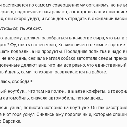
 растекается по самому совершенному организму, но не 
первых, подопечные завтракают, а контроль над их питание
х, они скоро уйдут, и весь день страдать в ожидании ласки
утишься, ты же сыт.
, по-вашему, должен разобраться в качестве сыра, что вы в 
рот? Фу, опять с плесенью, Хозяин ничего не имеет против 
шать подвалы, а не продукты. Последняя попытка и надо 
 не его день, сначала наглая собака затоптала следы прек
допечные делают вид, что им все равно, что единственный
елый день,
сами-то
уходят, развлекаются на работе.
лась, свобода!!!
 ноутбук… что там на полке… а в вазе конфеты, а говорил
им автомобиль, сначала автомобиль, потом дача…
ин узнал, полистав историю на ноутбуке. Он так расстроил
е и от горя уснул. Снились ему подопечные, которые спеши
о Барсика.