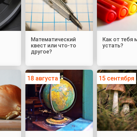
Математический
Как от тебя
квест или что-то
устать?
другое?
18 августа
15 сентября