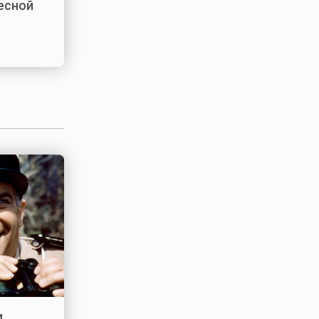
лесной
и