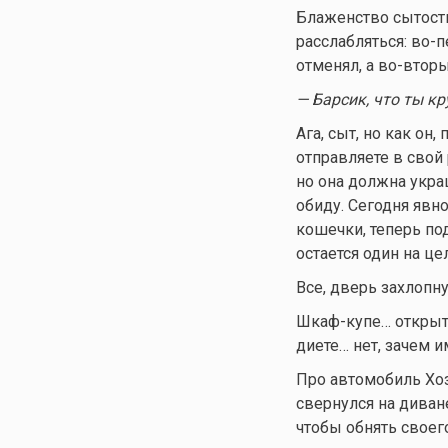
Блаженство сытости
расслабляться: во-
отменял, а во-вторы
— Барсик, что ты кр
Ага, сыт, но как он
отправляете в свой 
но она должна укра
обиду. Сегодня явно
кошечки, теперь по
остается один на ц
Все, дверь захлопну
Шкаф-купе… открытый
диете… нет, зачем 
Про автомобиль Хозя
свернулся на диван
чтобы обнять своег