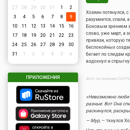
27
28
29
30
31
1
2
Хозяин потянулся, с
3
4
5
6
7
8
9
разумеется, спали, 
10
11
12
13
14
15
16
Боковым зрением за
слово, уже март, а 
17
18
19
20
21
22
23
привязи, которую т
24
25
26
27
28
29
30
беспокойных создани
31
1
2
3
4
5
6
бегает по следам кр
вздохнул и спрыгну
ПРИЛОЖЕНИЯ
Фото: по лицензии CC0 Px
«Невозможно любит
разные. Вот Она спи
раскинулся, раскрыл
— Мур,
— ткнулся Хоз