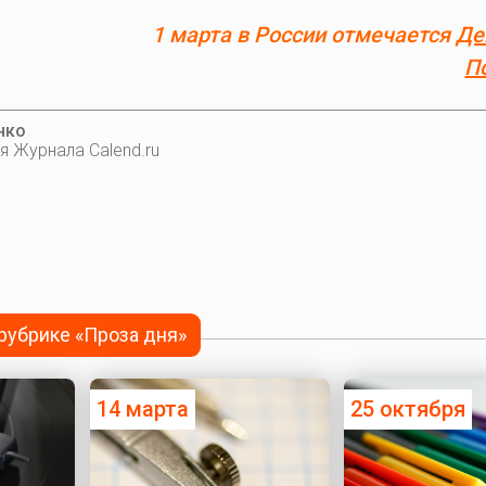
1 марта в России отмечается
Де
П
нко
я Журнала Calend.ru
 рубрике «Проза дня»
14 марта
25 октября