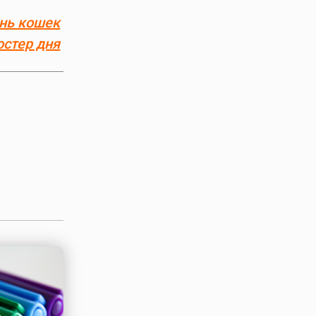
нь кош
ек
остер дня