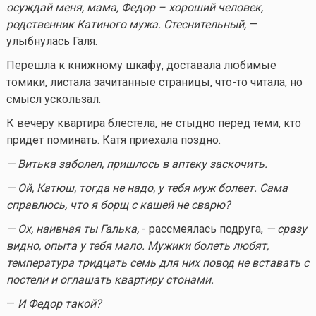
осуждай меня, мама, Федор – хороший человек,
родственник Катиного мужа. Стеснительный,
—
улыбнулась Галя.
Перешла к книжному шкафу, доставала любимые
томики, листала зачитанные страницы,
что-то
читала, но
смысл ускользал.
К вечеру квартира блестела, не стыдно перед теми, кто
придет поминать. Катя приехала поздно.
— Витька заболел, пришлось в аптеку заскочить.
— Ой, Катюш, тогда не надо, у тебя муж болеет. Сама
справлюсь, что я борщ с кашей не сварю?
— Ох, наивная ты Галька,
- рассмеялась подруга,
— сразу
видно, опыта у тебя мало. Мужики болеть любят,
температура тридцать семь для них повод не вставать с
постели и оглашать квартиру стонами.
—
И Федор такой?