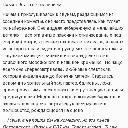
Память была ее спасением.
Ночами, прислушиваясь к звукам, раздающимся из
соседней комнаты, она часто представляла, как гуляет
по набережной. Она видела набережную в мельчайших
деталях – все эти витые лавочки и стилизованные под
старину фонари, красные головки летних кафе, в одном
из которых она и сидит в струящемся шелковом платье.
Ощущала манящие ванильно-шоколадные нотки
сливочного мороженого в изящной креманке. Но чаще
всего она «пересматривала» любимые спектакли,
которые видела еще до болезни матери. Старалась
вспомнить зрительный зал: партер, балконы, ложи,
оркестровую яму, роскошную люстру, тающую от силы
предвкушения. Медленно открывающийся бархатный
занавес, под первые звуки чарующей музыки и
волшебство, рождающееся на сцене.
—
Мама, я не пошла бы на комедию, но эта пьеса
Островского «Гроза» в БДТ им. Товстоногова. Ты же