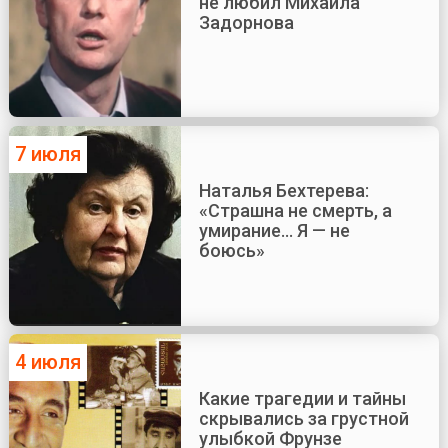
не любил Михаила
Задорнова
7 июля
Наталья Бехтерева:
«Страшна не смерть, а
умирание... Я — не
боюсь»
4 июля
Какие трагедии и тайны
скрывались за грустной
улыбкой Фрунзе