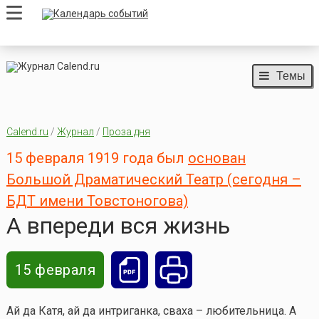
Темы
Calend.ru
/
Журнал
/
Проза дня
15 февраля 1919 года был
основан
Большой Драматический Театр (сегодня –
БДТ имени Товстоногова)
А впереди вся жизнь
15 февраля
Ай да Катя, ай да интриганка, сваха – любительница. А