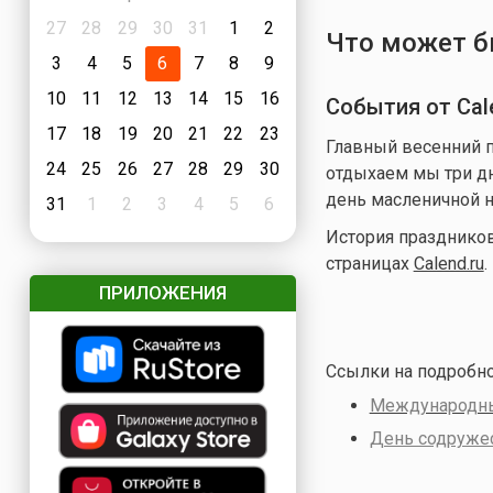
27
28
29
30
31
1
2
Что может б
3
4
5
6
7
8
9
10
11
12
13
14
15
16
События от Cale
17
18
19
20
21
22
23
Главный весенний п
24
25
26
27
28
29
30
отдыхаем мы три дня
день масленичной н
31
1
2
3
4
5
6
История празднико
страницах
Calend.ru
.
ПРИЛОЖЕНИЯ
Ссылки на подробн
Международны
День содруже