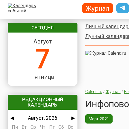
Журнал
Личный календар
СЕГОДНЯ
Лунный календар
Август
7
пятница
Calend.ru
/
Журнал
/
В 
РЕДАКЦИОННЫЙ
Инфоповод
КАЛЕНДАРЬ
Август, 2026
◀
▶
Март 2021
Пн
Вт
Ср
Чт
Пт
Сб
Вс