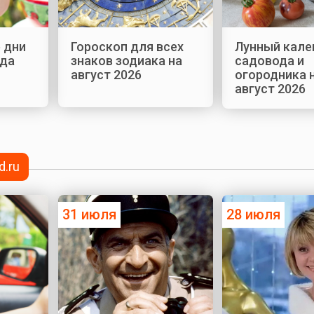
 дни
Гороскоп для всех
Лунный кале
ода
знаков зодиака на
садовода и
август 2026
огородника 
август 2026
d.ru
31 июля
28 июля