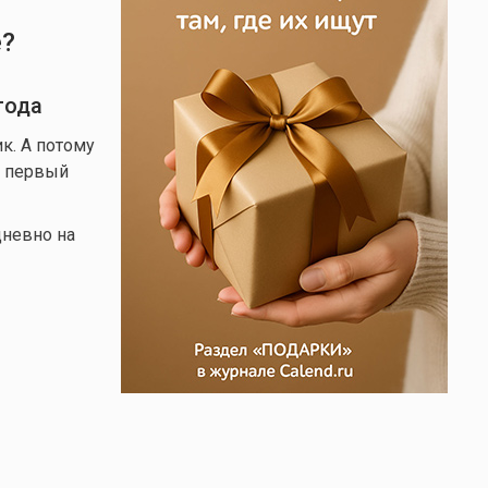
е?
года
к. А потому
, первый
дневно на