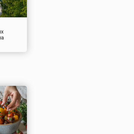
ых
на