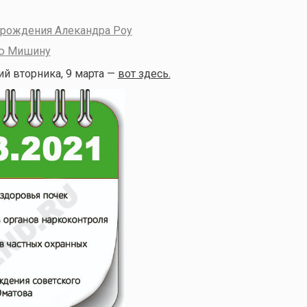
я рождения Алекандра Роу
ею Мишину
й вторника, 9 марта —
вот здесь.