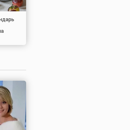
ндарь
на