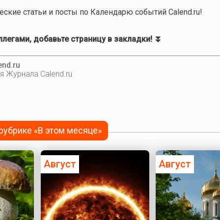
еские статьи и посты по Календарю событий Calend.ru!
легами, добавьте страницу в закладки! ⏬
nd.ru
я Журнала Calend.ru
 рубрике «В этом месяце»
Август
Август