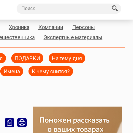
Хроника
Компании
Персоны
тешественника
Экспертные материалы
я
ПОДАРКИ
На тему дня
Имена
К чему снится?