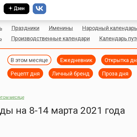
ь
Праздники
Именины
Народный календарь
ь
Производственные календари
Календарь пу
В этом месяце
Ежедневник
Открытка дн
Рецепт дня
Личный бренд
Проза дня
этом месяце
ы на 8-14 марта 2021 года