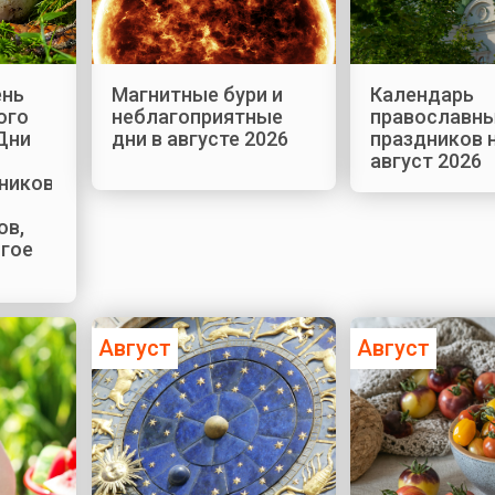
ень
Магнитные бури и
Календарь
ого
неблагоприятные
православн
Дни
дни в августе 2026
праздников 
август 2026
ников,
ов,
огое
Август
Август