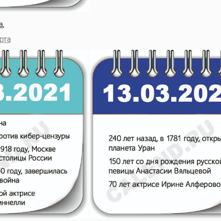
а
,
рта