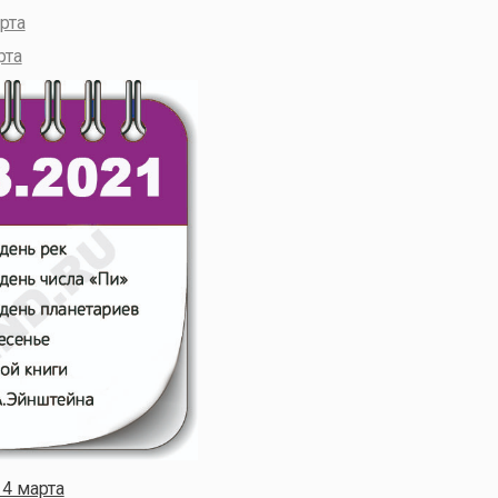
рта
рта
14 марта