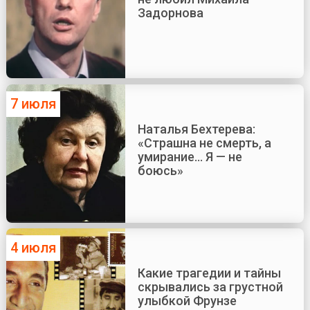
Задорнова
7 июля
Наталья Бехтерева:
«Страшна не смерть, а
умирание... Я — не
боюсь»
4 июля
Какие трагедии и тайны
скрывались за грустной
улыбкой Фрунзе