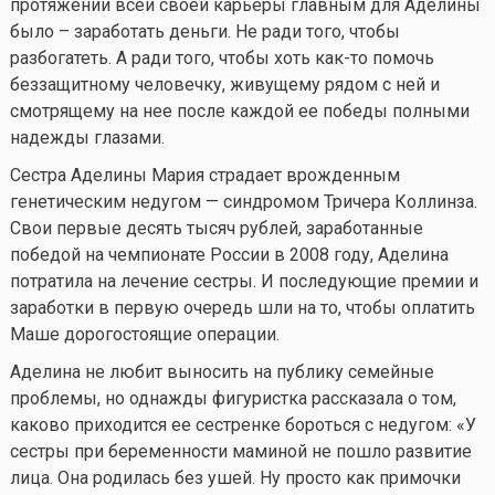
протяжении всей своей карьеры главным для Аделины
было – заработать деньги. Не ради того, чтобы
разбогатеть. А ради того, чтобы хоть
как-то
помочь
беззащитному человечку, живущему рядом с ней и
смотрящему на нее после каждой ее победы полными
надежды глазами.
Сестра Аделины Мария страдает врожденным
генетическим недугом — синдромом Тричера Коллинза.
Свои первые десять тысяч рублей, заработанные
победой на чемпионате России в 2008 году, Аделина
потратила на лечение сестры. И последующие премии и
заработки в первую очередь шли на то, чтобы оплатить
Маше дорогостоящие операции.
Аделина не любит выносить на публику семейные
проблемы, но однажды фигуристка рассказала о том,
каково приходится ее сестренке бороться с недугом: «У
сестры при беременности маминой не пошло развитие
лица. Она родилась без ушей. Ну просто как примочки