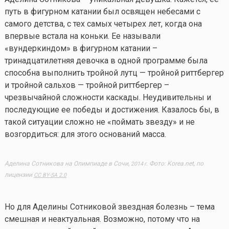
путь в фигурном катании был освящен небесами с
самого детства, с тех самых четырех лет, когда она
впервые встала на коньки. Ее называли
«вундеркиндом» в фигурном катании –
тринадцатилетняя девочка в одной программе была
способна выполнить тройной лутц — тройной риттбергер
и тройной сальхов — тройной риттбергер –
чрезвычайной сложности каскады. Неудивительны и
последующие ее победы и достижения. Казалось бы, в
такой ситуации сложно не «поймать звезду» и не
возгордиться: для этого оснований масса.
Аделина Сотникова на Олимпиаде в Сочи,
Фото: Korea.net, по
2014 г.
лицензии
CC BY-SA 2.0
Но для Аделины Сотниковой звездная болезнь – тема
смешная и неактуальная. Возможно, потому что на