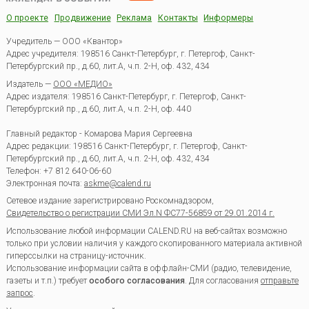
О проекте
Продвижение
Реклама
Контакты
Информеры
Учредитель — ООО «Квантор»
Адрес учредителя: 198516 Санкт-Петербург, г. Петергоф, Санкт-
Петербургский пр., д.60, лит.А, ч.п. 2-Н, оф. 432, 434
Издатель —
ООО «МЕДИО»
Адрес издателя: 198516 Санкт-Петербург, г. Петергоф, Санкт-
Петербургский пр., д.60, лит.А, ч.п. 2-Н, оф. 440
Главный редактор - Комарова Мария Сергеевна
Адрес редакции:
198516
Санкт-Петербург, г. Петергоф
,
Санкт-
Петербургский пр., д.60, лит.А, ч.п. 2-Н, оф. 432, 434
Телефон:
+7 812 640-06-60
Электронная почта:
askme@calend.ru
Сетевое издание зарегистрировано Роскомнадзором,
Свидетельство о регистрации СМИ Эл.N ФС77-56859 от 29.01.2014 г.
Использование любой информации CALEND.RU на веб-сайтах возможно
только при условии наличия у каждого скопированного материала активной
гиперссылки на страницу-источник.
Использование информации сайта в оффлайн-СМИ (радио, телевидение,
газеты и т.п.) требует
особого согласования
. Для согласования
отправьте
запрос
.