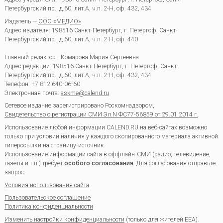
Петербургский пр., д.60, лит.А, ч.п. 2-Н, оф. 432, 434
Издатель —
ООО «МЕДИО»
Адрес издателя: 198516 Санкт-Петербург, г. Петергоф, Санкт-
Петербургский пр., д.60, лит.А, ч.п. 2-Н, оф. 440
Главный редактор - Комарова Мария Сергеевна
Адрес редакции:
198516
Санкт-Петербург, г. Петергоф
,
Санкт-
Петербургский пр., д.60, лит.А, ч.п. 2-Н, оф. 432, 434
Телефон:
+7 812 640-06-60
Электронная почта:
askme@calend.ru
Сетевое издание зарегистрировано Роскомнадзором,
Свидетельство о регистрации СМИ Эл.N ФС77-56859 от 29.01.2014 г.
Использование любой информации CALEND.RU на веб-сайтах возможно
только при условии наличия у каждого скопированного материала активной
гиперссылки на страницу-источник.
Использование информации сайта в оффлайн-СМИ (радио, телевидение,
газеты и т.п.) требует
особого согласования
. Для согласования
отправьте
запрос
.
Условия использования сайта
Пользовательское соглашение
Политика конфиденциальности
Изменить настройки конфиденциальности
(только для жителей EEA).