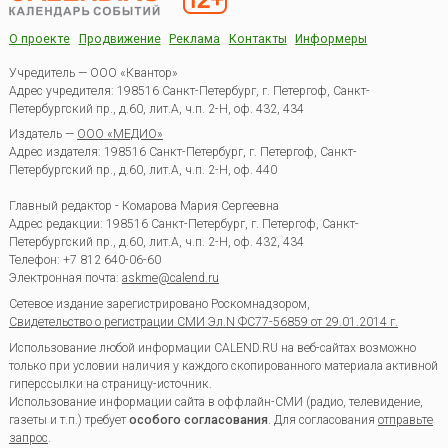
О проекте
Продвижение
Реклама
Контакты
Информеры
Учредитель — ООО «Квантор»
Адрес учредителя: 198516 Санкт-Петербург, г. Петергоф, Санкт-
Петербургский пр., д.60, лит.А, ч.п. 2-Н, оф. 432, 434
Издатель —
ООО «МЕДИО»
Адрес издателя: 198516 Санкт-Петербург, г. Петергоф, Санкт-
Петербургский пр., д.60, лит.А, ч.п. 2-Н, оф. 440
Главный редактор - Комарова Мария Сергеевна
Адрес редакции:
198516
Санкт-Петербург, г. Петергоф
,
Санкт-
Петербургский пр., д.60, лит.А, ч.п. 2-Н, оф. 432, 434
Телефон:
+7 812 640-06-60
Электронная почта:
askme@calend.ru
Сетевое издание зарегистрировано Роскомнадзором,
Свидетельство о регистрации СМИ Эл.N ФС77-56859 от 29.01.2014 г.
Использование любой информации CALEND.RU на веб-сайтах возможно
только при условии наличия у каждого скопированного материала активной
гиперссылки на страницу-источник.
Использование информации сайта в оффлайн-СМИ (радио, телевидение,
газеты и т.п.) требует
особого согласования
. Для согласования
отправьте
запрос
.