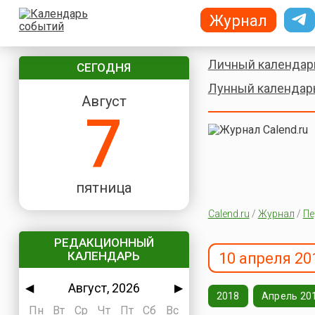
Журнал
Личный календар
СЕГОДНЯ
Лунный календар
Август
7
пятница
Calend.ru
/
Журнал
/
Пе
РЕДАКЦИОННЫЙ
КАЛЕНДАРЬ
10 апреля 20
Август, 2026
◀
▶
2018
Апрель 20
Пн
Вт
Ср
Чт
Пт
Сб
Вс