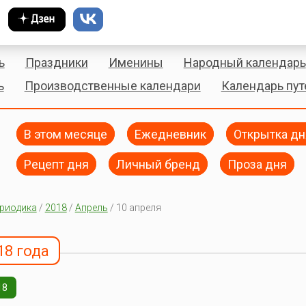
ь
Праздники
Именины
Народный календарь
ь
Производственные календари
Календарь пу
В этом месяце
Ежедневник
Открытка дн
Рецепт дня
Личный бренд
Проза дня
риодика
/
2018
/
Апрель
/ 10 апреля
18 года
18