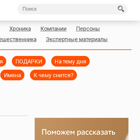
Хроника
Компании
Персоны
тешественника
Экспертные материалы
я
ПОДАРКИ
На тему дня
Имена
К чему снится?