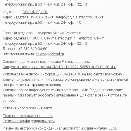
Петербургский пр., д.60, лит.А, ч.п. 2-Н, оф. 432, 434
Издатель —
ООО «МЕДИО»
Адрес издателя: 198516 Санкт-Петербург, г. Петергоф, Санкт-
Петербургский пр., д.60, лит.А, ч.п. 2-Н, оф. 440
Главный редактор - Комарова Мария Сергеевна
Адрес редакции:
198516
Санкт-Петербург, г. Петергоф
,
Санкт-
Петербургский пр., д.60, лит.А, ч.п. 2-Н, оф. 432, 434
Телефон:
+7 812 640-06-60
Электронная почта:
askme@calend.ru
Сетевое издание зарегистрировано Роскомнадзором,
Свидетельство о регистрации СМИ Эл.N ФС77-56859 от 29.01.2014 г.
Использование любой информации CALEND.RU на веб-сайтах возможно
только при условии наличия у каждого скопированного материала активной
гиперссылки на страницу-источник.
Использование информации сайта в оффлайн-СМИ (радио, телевидение,
газеты и т.п.) требует
особого согласования
. Для согласования
отправьте
запрос
.
Условия использования сайта
Пользовательское соглашение
Политика конфиденциальности
Изменить настройки конфиденциальности
(только для жителей EEA).