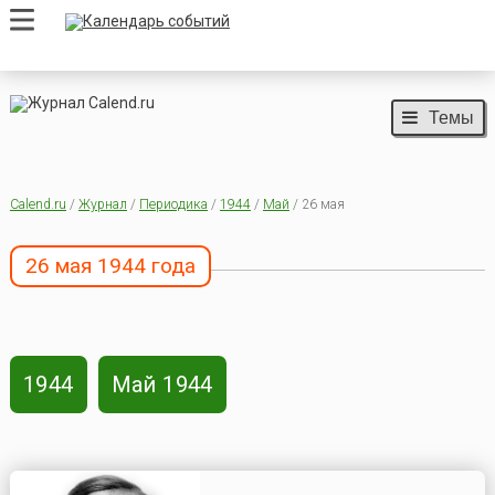
Темы
Calend.ru
/
Журнал
/
Периодика
/
1944
/
Май
/ 26 мая
26 мая 1944 года
1944
Май 1944