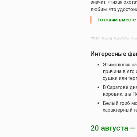
значит, «тихая охот
любим, что удостои
Готовим вместе
Фото:
Transly Translation Ag
Интересные фа
Этимология наз
причина в его
сушки или тер
В Саратове ди
коровик, а в П
Белый гриб мож
характерный т
20 августа —