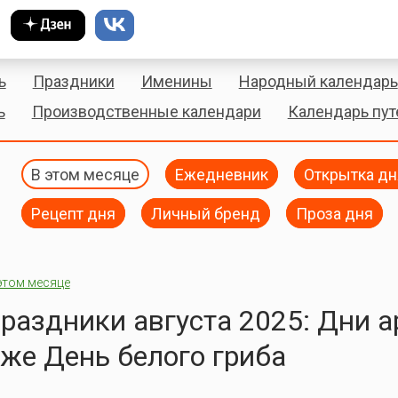
ь
Праздники
Именины
Народный календарь
ь
Производственные календари
Календарь пу
В этом месяце
Ежедневник
Открытка дн
Рецепт дня
Личный бренд
Проза дня
этом месяце
раздники августа 2025: Дни а
же День белого гриба