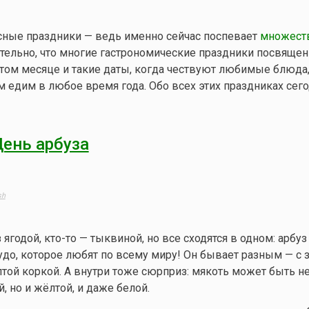
сные праздники — ведь именно сейчас поспевает
множест
тельно, что многие гастрономические праздники посвящ
этом месяце и такие даты, когда чествуют любимые блюда
 едим в любое время года. Обо всех этих праздниках сег
ень арбуза
sh
з ягодой,
кто-то
— тыквиной, но все сходятся в одном: арбуз
удо, которое любят по всему миру! Он бывает разным — с 
той коркой. А внутри тоже сюрприз: мякоть может быть н
, но и жёлтой, и даже белой.