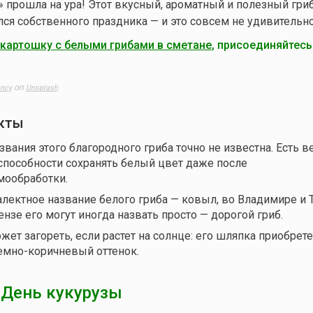
а» прошла на ура! Этот вкусный, ароматный и полезный гри
лся собственного праздника — и это совсем не удивительно
картошку с белыми грибами в сметане
, присоединяйтесь
on
ency
Unsplash
кты
вания этого благородного гриба точно не известна. Есть ве
 способности сохранять белый цвет даже после
мообработки.
алектное название белого гриба — ковыл, во Владимире и 
ензе его могут иногда назвать просто — дорогой гриб.
ет загореть, если растет на солнце: его шляпка приобрете
емно-коричневый оттенок.
 День кукурузы