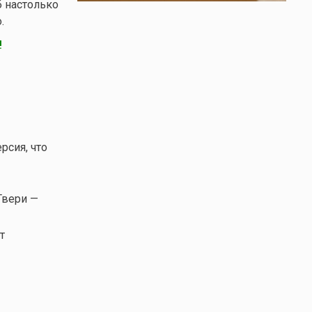
б настолько
.
!
рсия, что
Твери —
т