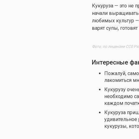
Кукуруза — это не п
начали выращивать е
любимых культур — 
варят супы, готовя
Фото: по лицензии CC0 Px
Интересные фа
Пожалуй, само
лакомиться мно
Кукурузу очен
необходимо са
каждом початк
Кукуруза приш
удивительное 
кукурузы, кот