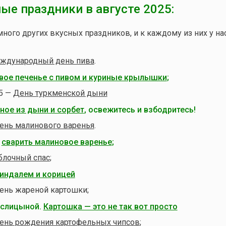
ые праздники в августе 2025:
много других вкусных праздников, и к каждому из них у на
ждународный день пива
.
ое печенье с пивом и куриные крылышки
;
25 —
День туркменской дыни
ое из дыни и сорбет
, освежитесь и взбодритесь!
ень малинового варенья
.
к
сварить малиновое варенье
;
блочный спас
;
миндалем и корицей
День жареной картошки;
ислицыной.
Картошка — это не так вот просто
ень рождения картофельных чипсов
;