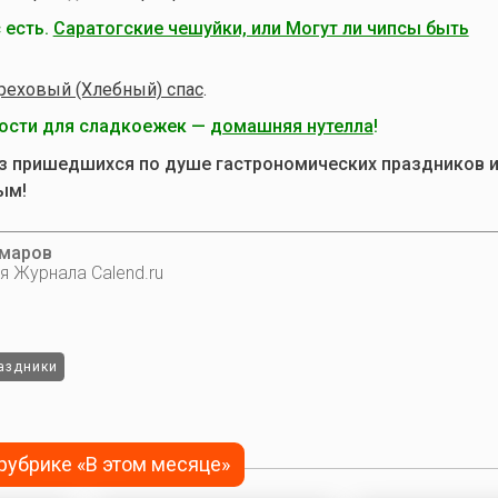
 есть.
Саратогские чешуйки, или Могут ли чипсы быть
реховый (Хлебный) спас
.
дости для сладкоежек —
домашняя нутелла
!
з пришедшихся по душе гастрономических праздников и
ым!
омаров
я Журнала Calend.ru
аздники
 рубрике «В этом месяце»