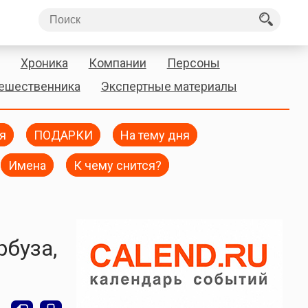
Хроника
Компании
Персоны
тешественника
Экспертные материалы
я
ПОДАРКИ
На тему дня
Имена
К чему снится?
рбуза,