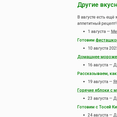
Другие вкусн
В августе есть ещё 
аппетитный рецепт!
1 августа —
Ме
Готовим
фисташков
10 августа 20
Домашнее морожен
16 августа —
Д
Рассказываем, ка
19 августа —
Я
Горячие яблоки с 
23 августа — 
Готовим с Тосей К
24 августа —
Д