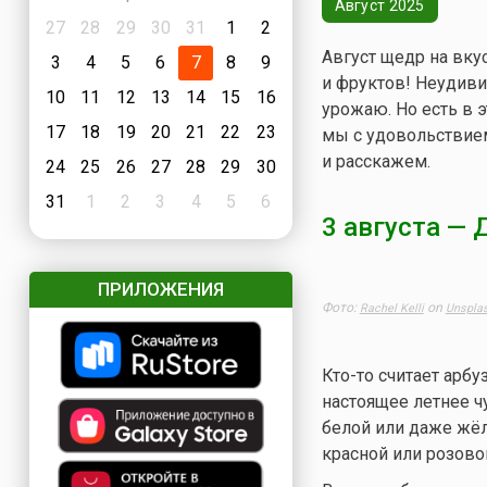
Август 2025
27
28
29
30
31
1
2
Август щедр на вку
3
4
5
6
7
8
9
и фруктов! Неудиви
10
11
12
13
14
15
16
урожаю. Но есть в 
17
18
19
20
21
22
23
мы с удовольствием
и расскажем.
24
25
26
27
28
29
30
31
1
2
3
4
5
6
3 августа —
Д
ПРИЛОЖЕНИЯ
Фото:
on
Rachel Kelli
Unspla
Кто-то считает арбу
настоящее летнее ч
белой или даже жёл
красной или розовой