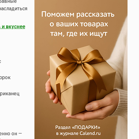
абавные
насладиться
 и вкуснее
с
корок
ериканец
енно он —