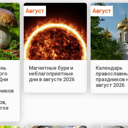
Август
Август
ень
Магнитные бури и
Календарь
ого
неблагоприятные
православн
Дни
дни в августе 2026
праздников 
август 2026
ников,
ов,
огое