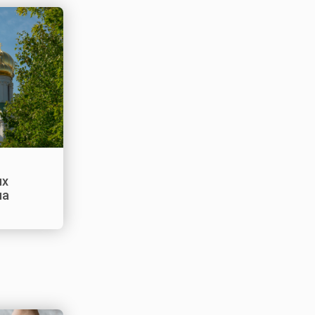
ых
на