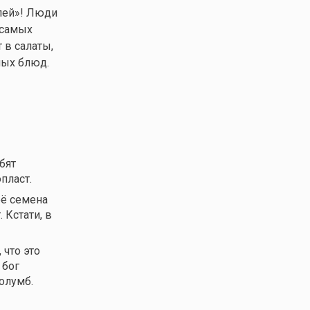
лей»! Люди
 самых
 в салаты,
ных блюд.
бят
пласт.
её семена
 Кстати, в
что это
 бог
олумб.