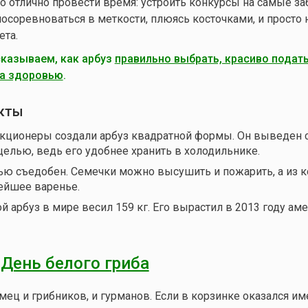
о отлично провести время: устроить конкурсы на самые з
посоревноваться в меткости, плюясь косточками, и просто 
ета.
сказываем, как арбуз
правильно выбрать, красиво подать
да здоровью
.
кты
кционеры создали арбуз квадратной формы. Он выведен 
целью, ведь его удобнее хранить в холодильнике.
ью съедобен. Семечки можно высушить и пожарить, а из 
ейшее варенье.
 арбуз в мире весил 159 кг. Его вырастил в 2013 году ам
—
День белого гриба
ец и грибников, и гурманов. Если в корзинке оказался им