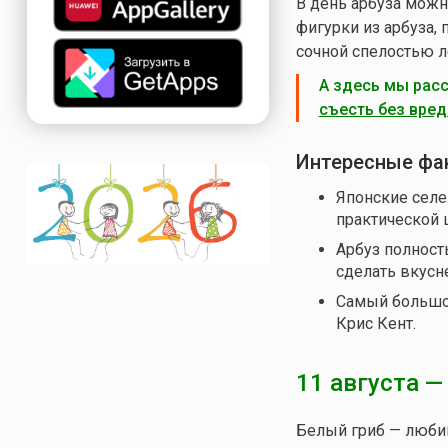
В день арбуза можн
фигурки из арбуза, 
сочной спелостью л
А здесь мы рас
съесть без вре
Интересные фа
Японские селе
практической 
Арбуз полност
сделать вкусн
Самый большой
Крис Кент.
11 августа 
Белый гриб — любим