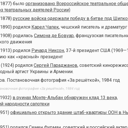
 (1877) было
организовано Всероссийское театральное общ
юз театральных деятелей России)
(1878)
русские войска одержали победу в битве под Шипко
(1890) родился
Карел Чапек
, чешский писатель и драматург
(1908) родилась
Симона де Бовуар
, французская писательн
кого движения
(1913) родился
Ричард Никсон
, 37-й президент США (1969—1
ию как «красный» президент
 (1924) родился
Сергей Параджанов
, советский кинорежис
родный артист Украины и Армении.
ановочная фотография «За решёткой», 1984 год
(1932)
в руинах Монте-Альбан обнаружен клад 13 века,
 народности сапотеки
1951)
официально открыто здание штаб-квартиры ООН в Н
1951) родился
Семен Фурман
, советский и российский актер