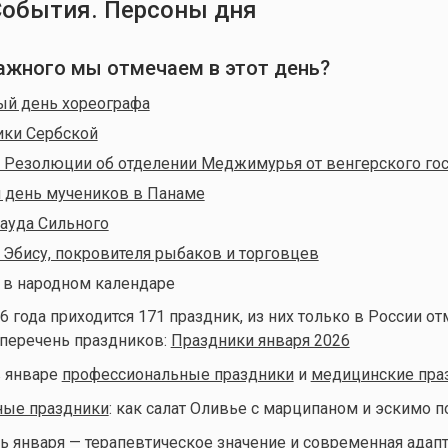
События. Персоны дня
важного мы отмечаем в этот день?
й день хореографа
ики Сербской
 Резолюции об отделении Меджимурья от венгерского го
 день мучеников в Панаме
ауда Сильного
 Эбису, покровителя рыбаков и торговцев
в народном календаре
6 года приходится 171 праздник, из них только в России от
 перечень праздников:
Праздники января 2026
 январе
профессиональные праздники
и
медицинские пра
ные праздники
: как салат Оливье с марципаном и эскимо 
ь января
— терапевтическое значение и современная адап