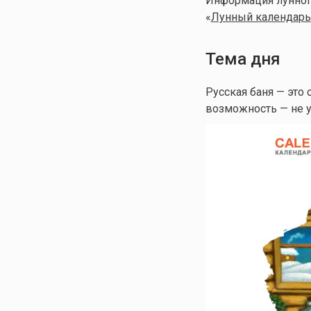
Информация лунного
«
Лунный календа
рь
Тема дня
Русская баня — это 
возможность — не у