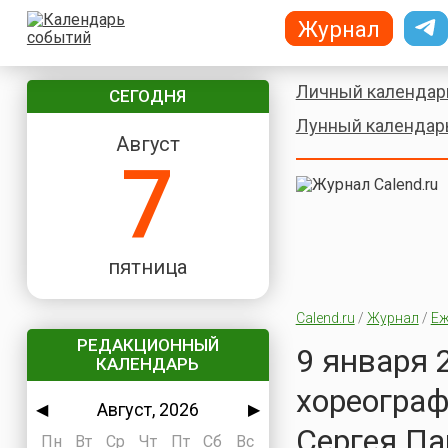
Журнал
Личный календар
СЕГОДНЯ
Лунный календар
Август
7
пятница
Calend.ru
/
Журнал
/
Еж
РЕДАКЦИОННЫЙ
9 января 
КАЛЕНДАРЬ
хореограф
Август, 2026
◀
▶
Сергея П
Пн
Вт
Ср
Чт
Пт
Сб
Вс