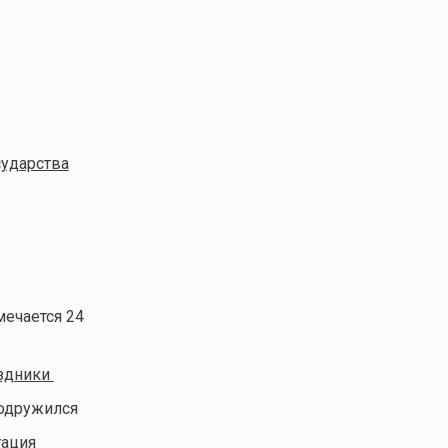
сударства
мечается 24
здники
подружился
тация