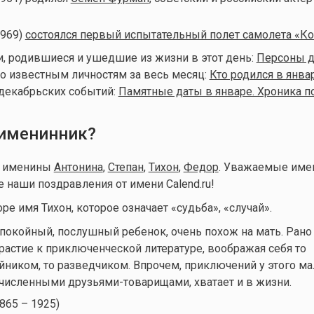
1969)
состоялся первый испытательный полет самолета «К
, родившиеся и ушедшие из жизни в этот день:
Персоны дн
о известным личностям за весь месяц:
Кто родился в янва
декабрьских событий:
Памятные даты в январе. Хроника п
 именинник?
т именины
Антонина
,
Степан
,
Тихон
,
Федор
. Уважаемые име
е наши поздравления от имени Calend.ru!
е имя Тихон, которое означает «судьба», «случай».
покойный, послушный ребенок, очень похож на мать. Рано
трастие к приключенческой литературе, воображая себя то
ником, то разведчиком. Впрочем, приключений у этого ма
численными друзьями-товарищами, хватает и в жизни.