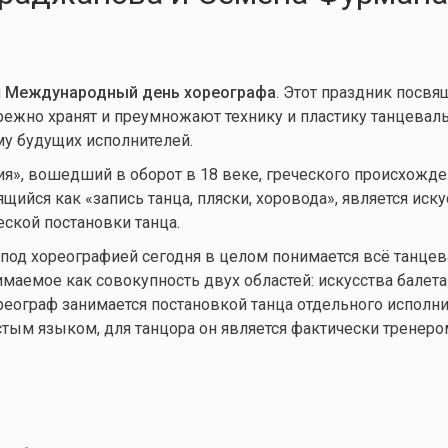
я
Международный день хореографа
. Этот праздник посвя
ежно хранят и преумножают технику и пластику танцевал
ему будущих исполнителей.
я», вошедший в оборот в 18 веке, греческого происхожде
щийся как «запись танца, пляски, хоровода», является иск
еской постановки танца.
под хореографией сегодня в целом понимается всё танце
имаемое как совокупность двух областей: искусства балета
ореограф занимается постановкой танца отдельного исполни
стым языком, для танцора он является фактически тренеро