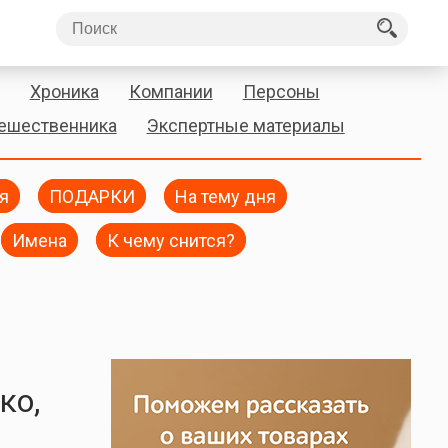
Хроника
Компании
Персоны
тешественника
Экспертные материалы
я
ПОДАРКИ
На тему дня
Имена
К чему снится?
ко,