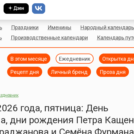
ь
Праздники
Именины
Народный календарь
ь
Производственные календари
Календарь пу
В этом месяце
Ежедневник
Открытка дн
Рецепт дня
Личный бренд
Проза дня
едневник
2026 года, пятница: День
а, дни рождения Петра Кащен
араджанова и Семёна Фурмана