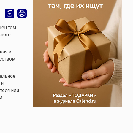
щён тем
ьного
ния и
усством
вальное
 и
теля или
м.