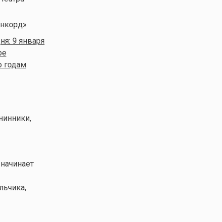
онкорд»
я: 9 января
ре
о годам
нинники,
 начинает
льчика,