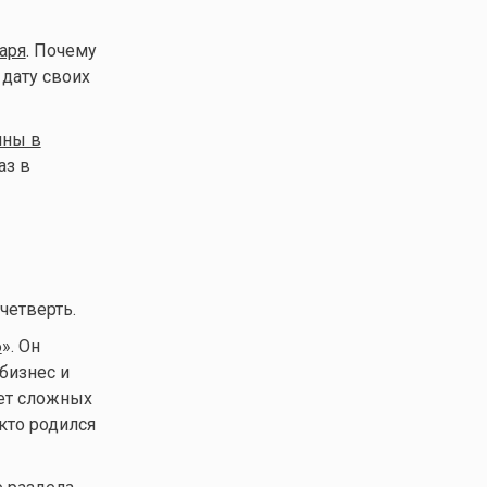
аря
. Почему
 дату своих
ны в
аз в
четверть.
6
». Он
бизнес и
чет сложных
кто родился