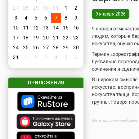
27
28
29
30
31
1
2
9 января 2026
3
4
5
6
7
8
9
10
11
12
13
14
15
16
9 января
отмечаетс
людям, которые бер
17
18
19
20
21
22
23
искусства, обучая 
24
25
26
27
28
29
30
Термин «хореографи
31
1
2
3
4
5
6
буквально переводя
сочинения и сценич
В широком смысле 
ПРИЛОЖЕНИЯ
искусство, восприн
искусства танца. Х
группы. Говоря про
Фото: по лицензии PxHere