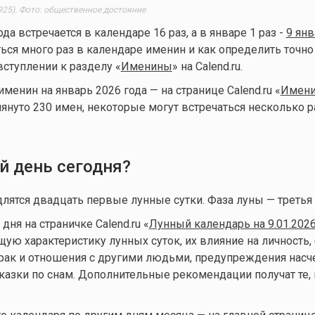
925). Фото: общественное достояние
ода встречается в календаре 16 раз, а в январе 1 раз -
9 янв
ься много раз в календаре именин и как определить точно
вступлении к разделу «
Именины
» на Calend.ru.
енин на январь 2026 года — на странице Calend.ru «
Имени
мянуто 230 имен, некоторые могут встречаться несколько р
й день сегодня?
длятся двадцать первые лунные сутки. Фаза луны — третья 
ня на страничке Calend.ru «
Лунный календарь на 9.01.202
ую характеристику лунных суток, их влияние на личность, 
брак и отношения с другими людьми, предупреждения нас
казки по снам. Дополнительные рекомендации получат те, 