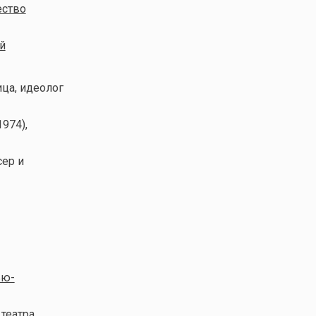
ество
й
ица, идеолог
974),
сер и
ью-
 театра