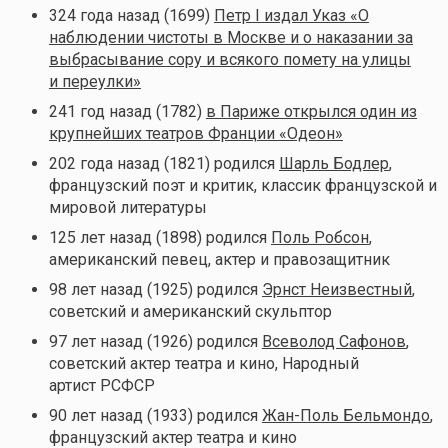
324 года назад (1699)
Петр I издал Указ «О
наблюдении чистоты в Москве и о наказании за
выбрасывание сору и всякого помету на улицы
и переулки»
241 год назад (1782)
в Париже открылся один из
крупнейших театров Франции «Одеон»
202 года назад (1821) родился
Шарль Бодлер
,
французский поэт и критик, классик французской и
мировой литературы
125 лет назад (1898) родился
Поль Робсон
,
американский певец, актер и правозащитник
98 лет назад (1925) родился
Эрнст Неизвестный
,
советский и американский скульптор
97 лет назад (1926) родился
Всеволод Сафонов
,
советский актер театра и кино, Народный
артист РСФСР
90 лет назад (1933) родился
Жан-Поль Бельмондо
,
французский актер театра и кино