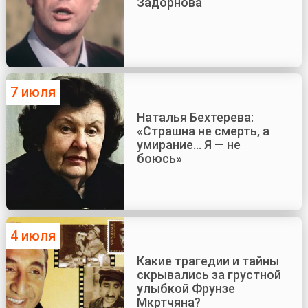
Задорнова
7 июля
Наталья Бехтерева:
«Страшна не смерть, а
умирание... Я — не
боюсь»
4 июля
Какие трагедии и тайны
скрывались за грустной
улыбкой Фрунзе
Мкртчяна?