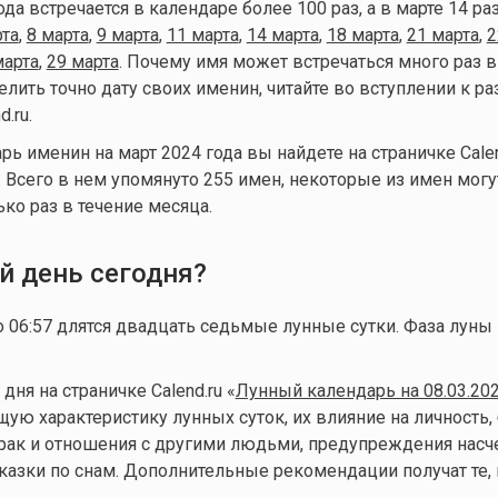
ода встречается в календаре более 100 раз, а в марте 14 ра
рта
,
8 марта
,
9 марта
,
11 марта
,
14 марта
,
18 марта
,
21 марта
,
2
марта
,
29 марта
. Почему имя может встречаться много раз 
лить точно дату своих именин, читайте во вступлении к ра
d.ru.
ь именин на март 2024 года вы найдете на страничке Calen
. Всего в нем упомянуто 255 имен, некоторые из имен могу
ко раз в течение месяца.
й день сегодня?
до 06:57 длятся двадцать седьмые лунные сутки. Фаза луны
ня на страничке Calend.ru «
Лунный календарь на 08.03.20
ую характеристику лунных суток, их влияние на личность, 
брак и отношения с другими людьми, предупреждения нас
казки по снам. Дополнительные рекомендации получат те, 