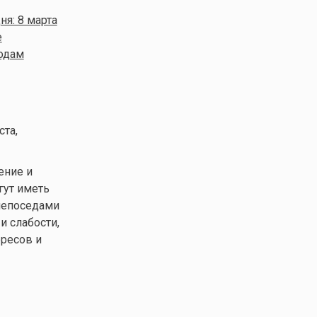
я: 8 марта
е
годам
та,
ение и
гут иметь
 непоседами
и слабости,
ересов и