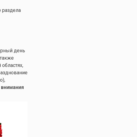
е раздела
рный день
 также
 областях,
разднование
о),
 внимания