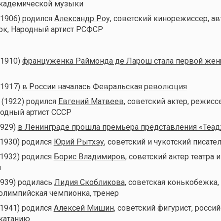
академической музыки
(1906) родился
Александр Роу
, советский кинорежиссер, ав
ок, Народный артист РСФСР
(1910)
француженка Раймонда де Ларош стала первой же
(1917)
в России началась Февральская революция
 (1922) родился
Евгений Матвеев
, советский актер, режисс
родный артист СССР
1929)
в Ленинграде прошла премьера представления «Теа
(1930) родился
Юрий Рытхэу
, советский и чукотский писате
(1932) родился
Борис Владимиров
, советский актер театра и
ы
1939) родилась
Лидия Скобликова
, советская конькобежка,
олимпийская чемпионка, тренер
(1941) родился
Алексей Мишин
, советский фигурист, росси
 катанию