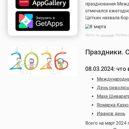
празднования Межд
отмечался ежегодно
Цеткин назвала бор
Фото: по
PxHere.
лицензии,
Праздники. 
08.03.2024: чт
Международны
День революци
Маха Шиварат
Ярмарка Казю
Иванов день
Всего на март
2024 г