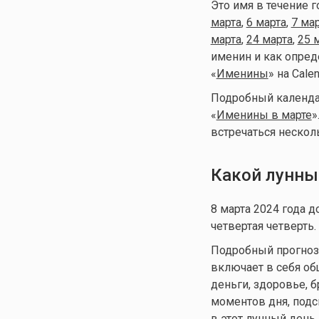
Это имя в течение г
марта
,
6 марта
,
7 ма
марта
,
24 марта
,
25 
именин и как опреде
«
Именины
» на Calen
Подробный календар
«
Именины в марте
»
встречаться несколь
Какой лунны
8 марта 2024 года 
четвертая четверть.
Подробный прогноз д
включает в себя общ
деньги, здоровье, 
моментов дня, подс
в этот лунный день.