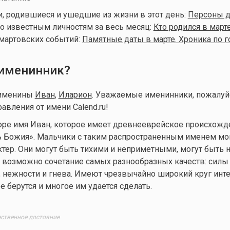
, родившиеся и ушедшие из жизни в этот день:
Персоны дн
о известным личностям за весь месяц:
Кто родился в март
мартовских событий:
Памятные даты в марте. Хроника по 
 именинник?
 именины
Иван
,
Иларион
. Уважаемые именинники, пожалуйс
авления от имени Calend.ru!
оре имя Иван, которое имеет древнееврейское происхожд
ь Божия». Мальчики с таким распространенным именем мо
тер. Они могут быть тихими и неприметными, могут быть
х возможно сочетание самых разнообразных качеств: силы 
, нежности и гнева. Имеют чрезвычайно широкий круг инт
е берутся и многое им удается сделать.
ественное достояние