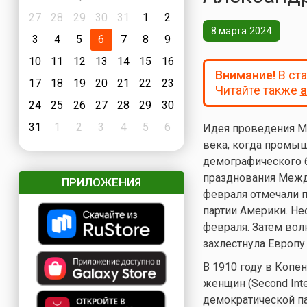
27
28
29
30
31
1
2
8 марта 2024
3
4
5
6
7
8
9
10
11
12
13
14
15
16
Внимание!
В ст
17
18
19
20
21
22
23
Читайте также
а
24
25
26
27
28
29
30
31
1
2
3
4
5
6
Идея проведения М
века, когда промыш
демографического б
празднования Между
ПРИЛОЖЕНИЯ
февраля отмечали 
партии Америки. Не
февраля. Затем вол
захлестнула Европу.
В 1910 году в Копе
женщин (Second Inte
демократической па