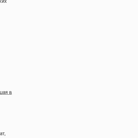
ких
шая в
ат,