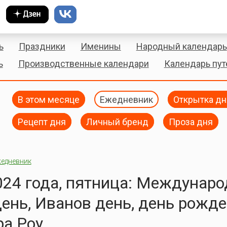
ь
Праздники
Именины
Народный календарь
ь
Производственные календари
Календарь пу
В этом месяце
Ежедневник
Открытка дн
Рецепт дня
Личный бренд
Проза дня
едневник
024 года, пятница: Междунар
ень, Иванов день, день рожд
ра Роу