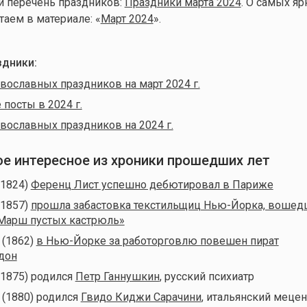
й перечень праздников:
Праздники марта 2024
. О самых яр
таем в материале: «
Март 2024
».
дники:
вославных праздников на март 2024 г.
посты в 2024 г.
вославных праздников на 2024 г.
мое интересное из хроники прошедших лет
(1824)
Ференц Лист успешно дебютировал в Париже
(1857)
прошла забастовка текстильщиц Нью-Йорка, вошед
«Марш пустых кастрюль»
 (1862)
в Нью-Йорке за работорговлю повешен пират
дон
(1875) родился
Петр Ганнушкин
, русский психиатр
 (1880) родился
Гвидо Киджи Сарачини
, итальянский мецен