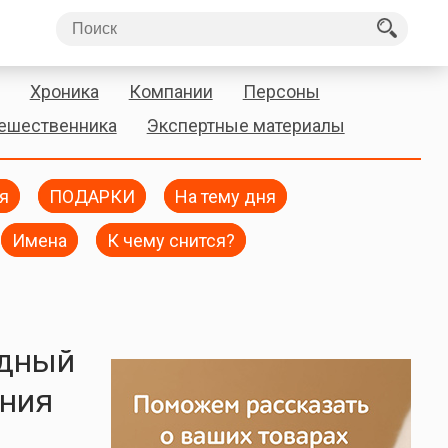
Хроника
Компании
Персоны
тешественника
Экспертные материалы
я
ПОДАРКИ
На тему дня
Имена
К чему снится?
одный
ения