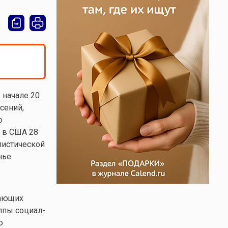
 начале 20
сений,
о
а в США 28
листической
нье
тающих
уппы социал-
ю