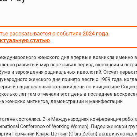
атье рассказывается о событиях
2024 года
.
ктуальную статью
.
еждународного женского дня впервые возникла именно в
ленно развитый мир переживал период экспансии и потря
ума и зарождения радикальных идеологий. Отсчёт первог
народного женского дня принято вести с 1909 года, когд
первый национальный женский день по инициативе Социа
сколько лет там отмечали этот день в последнее воскресе
на женских митингов, демонстраций и манифестаций
нгагене состоялась 2-я Международная конференция рабо
rnational Conference of Working Women). Лидер женской гр
ртии Германии Клара Цеткин (Clara Zetkin) выдвинула иде