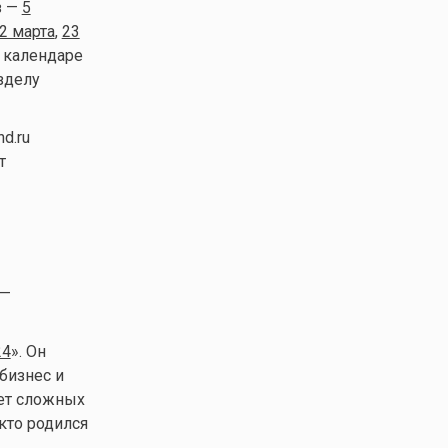
з —
5
2 марта
,
23
в календаре
зделу
d.ru
т
 —
24
». Он
бизнес и
чет сложных
кто родился