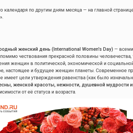
 календаря по другим дням месяца — на главной страниц
».
дный женский день (International Women's Day)
— всеми
 помимо чествования прекрасной половины человечества,
ния женщин в политической, экономической и социальной
ое, настоящее и будущее женщин планеты. Современное п
е имеет цели утверждения равенства (как было изначальн
есны, женской красоты, нежности, душевной мудрости и
висимости от её статуса и возраста.