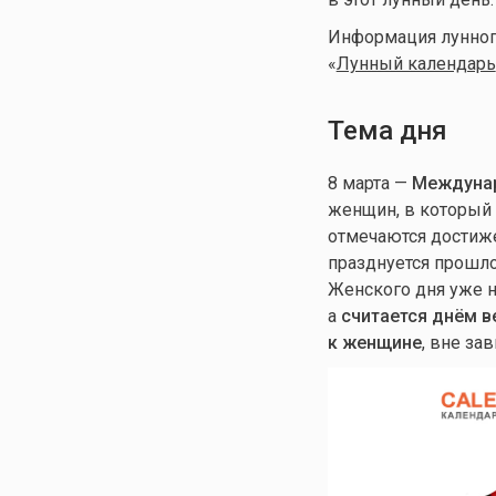
Информация лунного
«
Лунный календарь
Тема дня
8 марта —
Междунаро
женщин, в который
отмечаются достиже
празднуется прошл
Женского дня уже н
а
считается днём в
к женщине
, вне за