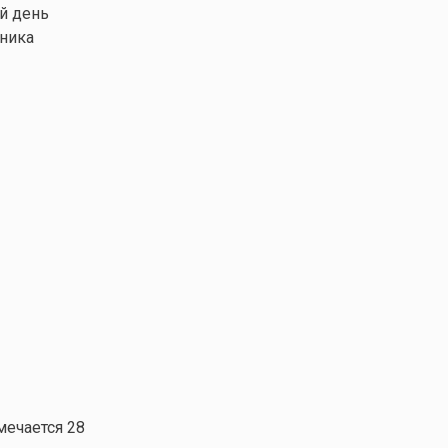
й день
дника
мечается 28