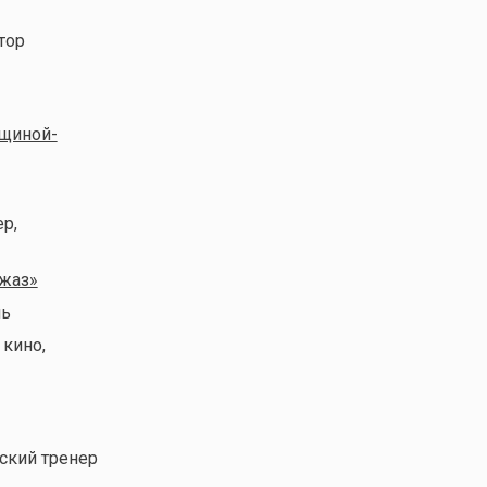
тор
нщиной-
ер,
джаз»
ль
 кино,
йский тренер