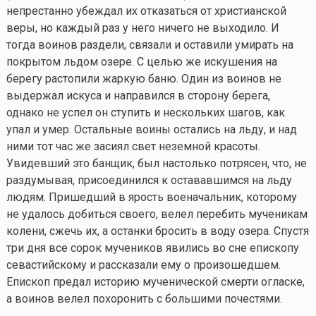
непрестанно убеждал их отказаться от христианской
веры, но каждый раз у него ничего не выходило. И
тогда воинов раздели, связали и оставили умирать на
покрытом льдом озере. С целью же искушения на
берегу растопили жаркую баню. Один из воинов не
выдержал искуса и направился в сторону берега,
однако не успел он ступить и нескольких шагов, как
упал и умер. Остальные воины остались на льду, и над
ними тот час же засиял свет неземной красоты.
Увидевший это банщик, был настолько потрясен, что, не
раздумывая, присоединился к остававшимся на льду
людям. Пришедший в ярость военачальник, которому
не удалось добиться своего, велел перебить мученикам
колени, сжечь их, а останки бросить в воду озера. Спустя
три дня все сорок мучеников явились во сне епископу
севастийскому и рассказали ему о произошедшем.
Епископ предал историю мученической смерти огласке,
а воинов велел похоронить с большими почестями.