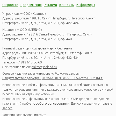
О проекте
Продвижение
Реклама
Контакты
Информеры
Учредитель — ООО «Квантор»
Адрес учредителя: 198516 Санкт-Петербург, г. Петергоф, Санкт-
Петербургский пр., д.60, лит.А, ч.п. 2-Н, оф. 432, 434
Издатель —
ООО «МЕДИО»
Адрес издателя: 198516 Санкт-Петербург, г. Петергоф, Санкт-
Петербургский пр., д.60, лит.А, ч.п. 2-Н, оф. 440
Главный редактор - Комарова Мария Сергеевна
Адрес редакции:
198516
Санкт-Петербург, г. Петергоф
,
Санкт-
Петербургский пр., д.60, лит.А, ч.п. 2-Н, оф. 432, 434
Телефон:
+7 812 640-06-60
Электронная почта:
askme@calend.ru
Сетевое издание зарегистрировано Роскомнадзором,
Свидетельство о регистрации СМИ Эл.N ФС77-56859 от 29.01.2014 г.
Использование любой информации CALEND.RU на веб-сайтах возможно
только при условии наличия у каждого скопированного материала активной
гиперссылки на страницу-источник.
Использование информации сайта в оффлайн-СМИ (радио, телевидение,
газеты и т.п.) требует
особого согласования
. Для согласования
отправьте
запрос
.
Условия использования сайта