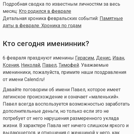
Подробная сводка по известным личностям за весь
месяц:
Кто родился в феврале
Детальная хроника февральских событий:
Памятные
даты в феврале. Хроника по годам
Кто сегодня именинник?
6 февраля празднуют именины
Герасим
,
Денис
,
Иван
,
Ксения
,
Николай
,
Павел
,
Тимофей
. Уважаемые
именинники, пожалуйста, примите наши поздравления
от имени Calend.ru!
Давайте поговорим об имени Павел, которое имеет
латинское происхождение и означает «маленький».
Павел всегда воспользуется возможностью заработать
дополнительные деньги, но только если это не
потребует от него нарушения размеренного уклада
жизни. В характере Павла нет ничего слишком яркого и
выдающегося, и отношения с женщиной у него, как