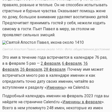
правило, ровные и теплые. Он не способен испытывать
страстные и бурные чувства. Оказывает помощь жене
по дому, большое внимание уделяет воспитанию детей.
Предпочитает принимать гостей у себя, нежели ходить
самому в гости. Пьет Павел в меру, за столом не
проявляет сильных эмоций.
Святой Апостол Павел, икона около
Фото: общественное достояние
1410 г.
Это имя в течение года встречается в календаре 76 раз,
а в феврале 5 раз —
2 февраля
,
6 февраля
,
16
февраля
,
26 февраля
,
28 февраля
. Почему имя может
встречаться много раз в календаре именин и как
определить точно дату своих именин, читайте во
вступлении к разделу «
Именины
» на Calend.ru.
Подробный календарь именин на февраль 2023 года вы
найдете на страничке Calend.ru «
Именины в феврале
».
Всего в нем упомянуто 248 имен, некоторые из имен