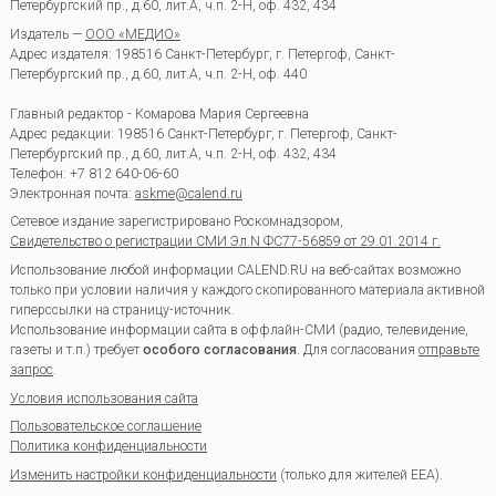
Петербургский пр., д.60, лит.А, ч.п. 2-Н, оф. 432, 434
Издатель —
ООО «МЕДИО»
Адрес издателя: 198516 Санкт-Петербург, г. Петергоф, Санкт-
Петербургский пр., д.60, лит.А, ч.п. 2-Н, оф. 440
Главный редактор - Комарова Мария Сергеевна
Адрес редакции:
198516
Санкт-Петербург, г. Петергоф
,
Санкт-
Петербургский пр., д.60, лит.А, ч.п. 2-Н, оф. 432, 434
Телефон:
+7 812 640-06-60
Электронная почта:
askme@calend.ru
Сетевое издание зарегистрировано Роскомнадзором,
Свидетельство о регистрации СМИ Эл.N ФС77-56859 от 29.01.2014 г.
Использование любой информации CALEND.RU на веб-сайтах возможно
только при условии наличия у каждого скопированного материала активной
гиперссылки на страницу-источник.
Использование информации сайта в оффлайн-СМИ (радио, телевидение,
газеты и т.п.) требует
особого согласования
. Для согласования
отправьте
запрос
.
Условия использования сайта
Пользовательское соглашение
Политика конфиденциальности
Изменить настройки конфиденциальности
(только для жителей EEA).