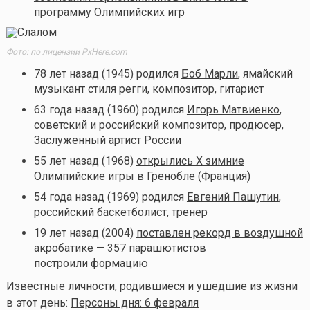
программу Олимпийских игр
Фото: по лицензии PxHere.com
78 лет назад (1945) родился
Боб Марли
, ямайский
музыкант стиля регги, композитор, гитарист
63 года назад (1960) родился
Игорь Матвиенко
,
советский и российский композитор, продюсер,
Заслуженный артист России
55 лет назад (1968)
открылись X зимние
Олимпийские игры в Гренобле (Франция)
54 года назад (1969) родился
Евгений Пашутин
,
российский баскетболист, тренер
19 лет назад (2004)
поставлен рекорд в воздушной
акробатике — 357 парашютистов
построили формацию
Известные личности, родившиеся и ушедшие из жизни
в этот день:
Персоны дня: 6 февраля