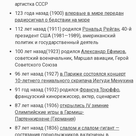
артистка СССР
123 года назад (1900)
впервые в мире передан
радиосигнал о бедствии на море
112 лет назад (1911) родился
Рональд Рейган
, 40-й
президент США (1981—1989), американский
политик и государственный деятель
100 лет назад(1923) родился
Александр Ефимов
,
советский военачальник, Маршал авиации, Герой
Советского Союза
96 лет назад (1927)
в Париже состоялся концерт
10-летнего гениального скрипача Иегуди Менухина
91 год назад (1932) родился
Франсуа Трюффо
,
французский кинорежиссер, актер, сценарист
87 лет назад (1936)
открылись IV зимние
Олимпийские игры в Гармиш-
Партенкирхене (Германия)
87 лет назад (1836)
слалом и слалом-гигант —
состязания горнолыжников включены в