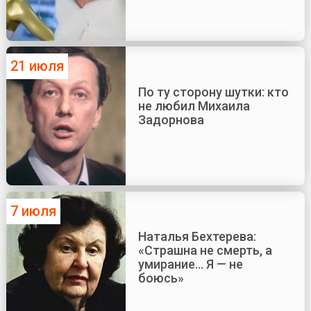
21 июля
По ту сторону шутки: кто
не любил Михаила
Задорнова
7 июля
Наталья Бехтерева:
«Страшна не смерть, а
умирание... Я — не
боюсь»