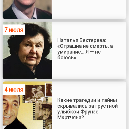
7 июля
Наталья Бехтерева:
«Страшна не смерть, а
умирание... Я — не
боюсь»
4 июля
Какие трагедии и тайны
скрывались за грустной
улыбкой Фрунзе
Мкртчяна?