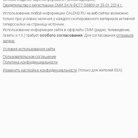
Свидетельство о регистрации СМИ Эл.N ФС77-56859 от 29.01.2014 г.
Использование любой информации CALEND.RU на веб-сайтах возможно
только при условии наличия у каждого скопированного материала активной
гиперссылки на страницу-источник.
Использование информации сайта в оффлайн-СМИ (радио, телевидение,
газеты и т.п.) требует
особого согласования
. Для согласования
отправьте
запрос
.
Условия использования сайта
Пользовательское соглашение
Политика конфиденциальности
Изменить настройки конфиденциальности
(только для жителей EEA).