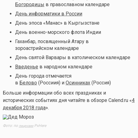
Богородицы
в православном календаре
День информатики в России
День эпоса «Манас» в Кыргызстане
День военно-морского флота Индии
Гаханбар, посвященный Атару в
зороастрийском календаре
День святой Варвары в католическом календаре
Введенье
в народном календаре
День города отмечается
в
Белово
(Россиия) и
Осинниках
(Россия)
Больше информации обо всех праздниках и
исторических событиях дня читайте в обзоре Calend.ru «
4
декабря 2018 года
».
Фото: по
PxHere
лицензии