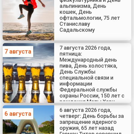
альпинизма, День
кошек, День
офтальмологии, 75 лет
Станиславу
Садальскому
7 августа 2026 года,
7 августа
пятница:
Международный день
пива, День холостяка,
День Службы
специальной связи и
информации
Федеральной службы
охраны России, 150 лет с
рождения Маты Хари
6 августа 2026 года,
6 августа
четверг: День борьбы за
запрещение ядерного
оружия, 65 лет назад
Герман Титов совершил