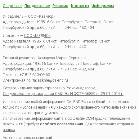
О проекте
Продвижение
Реклама
Контакты
Информеры
Учредитель — ООО «Квантор»
Адрес учредителя: 198516 Санкт-Петербург, г. Петергоф, Санкт-
Петербургский пр., д.60, лит.А, ч.п. 2-Н, оф. 432, 434
Издатель —
ООО «МЕДИО»
Адрес издателя: 198516 Санкт-Петербург, г. Петергоф, Санкт-
Петербургский пр., д.60, лит.А, ч.п. 2-Н, оф. 440
Главный редактор - Комарова Мария Сергеевна
Адрес редакции:
198516
Санкт-Петербург, г. Петергоф
,
Санкт-
Петербургский пр., д.60, лит.А, ч.п. 2-Н, оф. 432, 434
Телефон:
+7 812 640-06-60
Электронная почта:
askme@calend.ru
Сетевое издание зарегистрировано Роскомнадзором,
Свидетельство о регистрации СМИ Эл.N ФС77-56859 от 29.01.2014 г.
Использование любой информации CALEND.RU на веб-сайтах возможно
только при условии наличия у каждого скопированного материала активной
гиперссылки на страницу-источник.
Использование информации сайта в оффлайн-СМИ (радио, телевидение,
газеты и т.п.) требует
особого согласования
. Для согласования
отправьте
запрос
.
Условия использования сайта