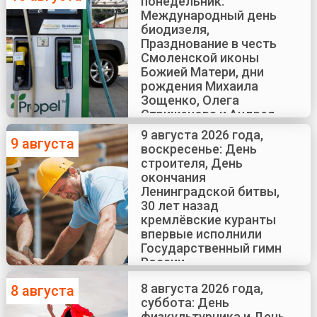
понедельник:
Международный день
биодизеля,
Празднование в честь
Смоленской иконы
Божией Матери, дни
рождения Михаила
Зощенко, Олега
Стриженова и Андрея
Краско
9 августа 2026 года,
9 августа
воскресенье: День
строителя, День
окончания
Ленинградской битвы,
30 лет назад
кремлёвские куранты
впервые исполнили
Государственный гимн
России
8 августа 2026 года,
8 августа
суббота: День
физкультурника и День