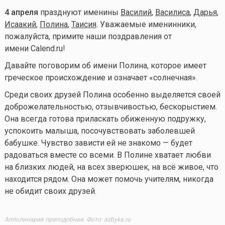
4 апреля
празднуют именины
Василий
,
Василиса
,
Дарья
,
Исаакий
,
Полина
,
Таисия
. Уважаемые именинники,
пожалуйста, примите наши поздравления от
имени Calend.ru!
Давайте поговорим об имени Полина, которое имеет
греческое происхождение и означает «солнечная».
Среди своих друзей Полина особенно выделяется своей
доброжелательностью, отзывчивостью, бескорыстием.
Она всегда готова приласкать обиженную подружку,
успокоить малыша, посочувствовать заболевшей
бабушке. Чувство зависти ей не знакомо — будет
радоваться вместе со всеми. В Полине хватает любви
на близких людей, на всех зверюшек, на всё живое, что
находится рядом. Она может помочь учителям, никогда
не обидит своих друзей.
Апполинария преподобная. Фото: azbyka.ru