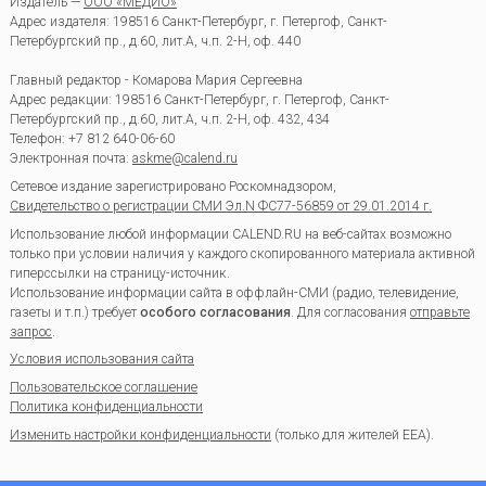
Издатель —
ООО «МЕДИО»
Адрес издателя: 198516 Санкт-Петербург, г. Петергоф, Санкт-
Петербургский пр., д.60, лит.А, ч.п. 2-Н, оф. 440
Главный редактор - Комарова Мария Сергеевна
Адрес редакции:
198516
Санкт-Петербург, г. Петергоф
,
Санкт-
Петербургский пр., д.60, лит.А, ч.п. 2-Н, оф. 432, 434
Телефон:
+7 812 640-06-60
Электронная почта:
askme@calend.ru
Сетевое издание зарегистрировано Роскомнадзором,
Свидетельство о регистрации СМИ Эл.N ФС77-56859 от 29.01.2014 г.
Использование любой информации CALEND.RU на веб-сайтах возможно
только при условии наличия у каждого скопированного материала активной
гиперссылки на страницу-источник.
Использование информации сайта в оффлайн-СМИ (радио, телевидение,
газеты и т.п.) требует
особого согласования
. Для согласования
отправьте
запрос
.
Условия использования сайта
Пользовательское соглашение
Политика конфиденциальности
Изменить настройки конфиденциальности
(только для жителей EEA).