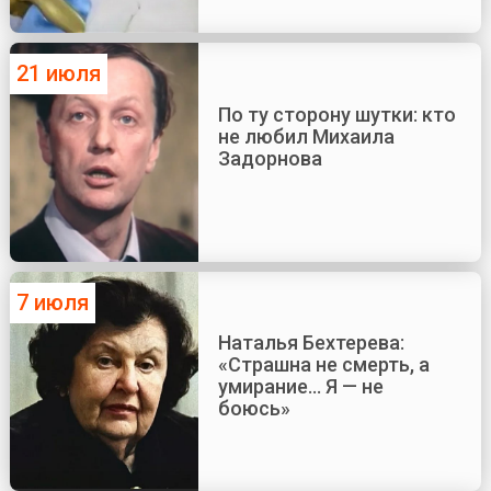
21 июля
По ту сторону шутки: кто
не любил Михаила
Задорнова
7 июля
Наталья Бехтерева:
«Страшна не смерть, а
умирание... Я — не
боюсь»