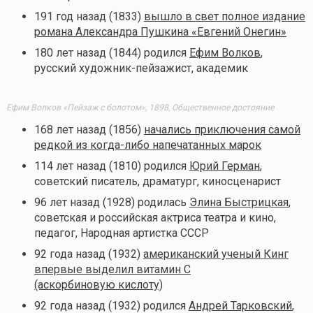
191 год назад (1833)
вышло в свет полное издание
романа Александра Пушкина «Евгений Онегин»
180 лет назад (1844) родился
Ефим Волков
,
русский художник-пейзажист, академик
Ефим Волков «Пейзаж с болотом», 1898, Общественное достояние
168 лет назад (1856)
начались приключения самой
редкой из
когда-либо
напечатанных марок
114 лет назад (1810) родился
Юрий Герман
,
советский писатель, драматург, киносценарист
96 лет назад (1928) родилась
Элина Быстрицкая
,
советская и российская актриса театра и кино,
педагог, Народная артистка СССР
92 года назад (1932)
американский ученый Кинг
впервые выделил витамин C
(аскорбиновую кислоту)
92 года назад (1932) родился
Андрей Тарковский
,