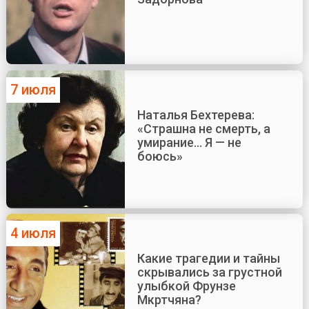
7 июля
Наталья Бехтерева:
«Страшна не смерть, а
умирание... Я — не
боюсь»
4 июля
Какие трагедии и тайны
скрывались за грустной
улыбкой Фрунзе
Мкртчяна?