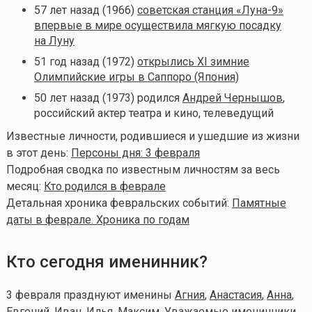
57 лет назад (1966)
советская станция «Луна-9»
впервые в мире осуществила мягкую посадку
на Луну
51 год назад (1972)
открылись XI зимние
Олимпийские игры в Саппоро (Япония)
50 лет назад (1973) родился
Андрей Чернышов
,
российский актер театра и кино, телеведущий
Известные личности, родившиеся и ушедшие из жизни
в этот день:
Персоны дня: 3 февраля
Подробная сводка по известным личностям за весь
месяц:
Кто родился в феврале
Детальная хроника февральских событий:
Памятные
даты в феврале. Хроника по годам
Кто сегодня именинник?
3 февраля празднуют именины
Агния
,
Анастасия
,
Анна
,
Евгений
,
Иван
,
Илья
,
Максим
. Уважаемые именинники,