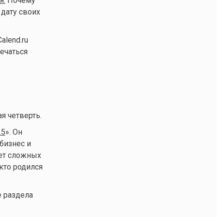
я
.
Почему
 дату своих
alend.ru
речаться
я четверть.
25
». Он
бизнес и
чет сложных
кто родился
е раздела