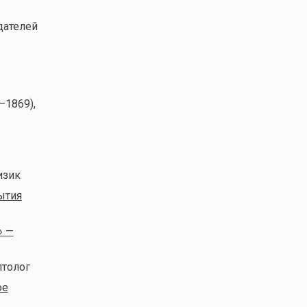
здателей
—1869),
изик
ытия
» —
птолог
ое