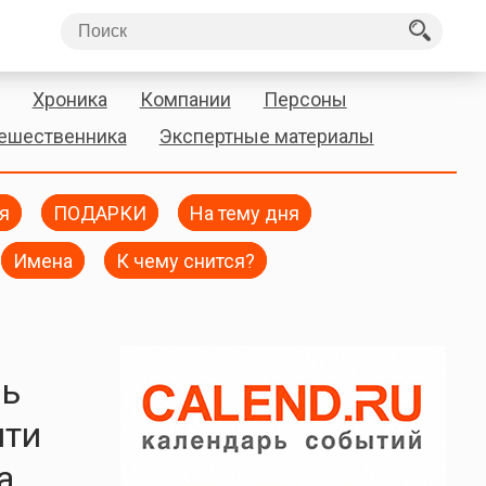
Хроника
Компании
Персоны
тешественника
Экспертные материалы
я
ПОДАРКИ
На тему дня
Имена
К чему снится?
нь
яти
а