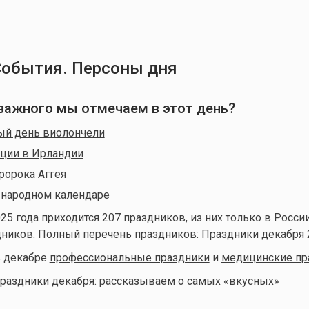
События. Персоны дня
 важного мы отмечаем в этот день?
й день виолончели
ции в Ирландии
ророка Аггея
 народном календаре
25 года приходится 207 праздников, из них только в Росси
дников. Полный перечень праздников:
Праздники декабря 
 декабре
профессиональные праздники
и
медицинские пр
праздники декабря
: рассказываем о самых «вкусных»