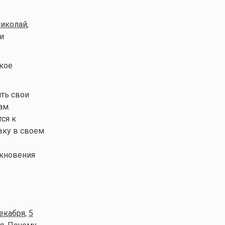
иколай
,
и
кое
ить свои
ам.
ся к
вку в своем
лкновения
екабря
,
5