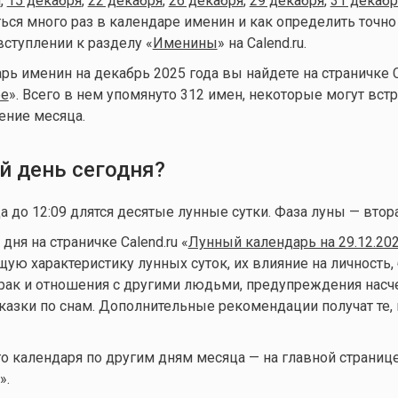
я
,
15 декабря
,
22 декабря
,
26 декабря
,
29 декабря
,
31 декабр
ься много раз в календаре именин и как определить точно
вступлении к разделу «
Именины
» на Calend.ru.
ь именин на декабрь 2025 года вы найдете на страничке C
ре
». Всего в нем упомянуто 312 имен, некоторые могут вст
ение месяца.
й день сегодня?
а до 12:09 длятся десятые лунные сутки. Фаза луны — втора
ня на страничке Calend.ru «
Лунный календарь на 29.12.20
ую характеристику лунных суток, их влияние на личность, 
брак и отношения с другими людьми, предупреждения нас
казки по снам. Дополнительные рекомендации получат те, 
 календаря по другим дням месяца — на главной страниц
».