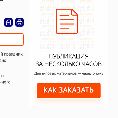
й праздник
дно
ся
нного