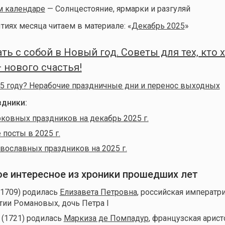
м календаре
— Солнцестояние, ярмарки и разгуляй
тиях месяца читаем в материале: «
Декабрь 2025
»
ть с собой в Новый год. Советы для тех, кто х
нового счастья!
5 году? Нерабочие праздничные дни и перенос выходных
дники:
ковных праздников на декабрь 2025 г.
посты в 2025 г.
вославных праздников на 2025 г.
мое интересное из хроники прошедших лет
(1709) родилась
Елизавета Петровна
, российская императр
тии Романовых, дочь Петра I
 (1721) родилась
Маркиза де Помпадур
, французская арист