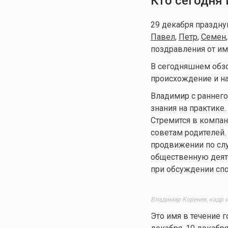
Кто сегодня
29 декабря праздн
Павел
,
Петр
,
Семен
поздравления от име
В сегодняшнем обзо
происхождение и н
Владимир с раннего
знания на практике.
Стремится в компан
советам родителей. 
продвижении по сл
общественную деяте
при обсуждении сп
Владимир Коренев, кадр 
Это имя в течение г