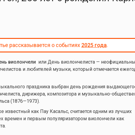
атье рассказывается о событиях
2025 года
.
нь виолончели
или День виолончелиста — неофициальны
челистов и любителей музыки, который отмечается ежего
узыкального праздника выбран день рождения выдающего
нчелиста, дирижера, композитора и музыкально-обществе
льса (1876—1973).
же известный как Пау Касальс, считается одним из лучших
ех времен и первым популяризатором виолончели как
та.