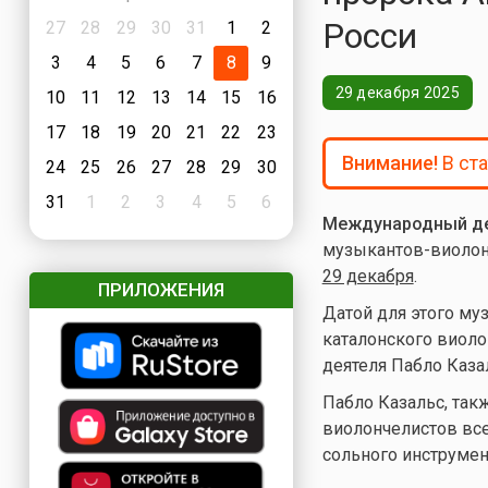
Росси
27
28
29
30
31
1
2
3
4
5
6
7
8
9
29 декабря 2025
10
11
12
13
14
15
16
17
18
19
20
21
22
23
Внимание!
В ст
24
25
26
27
28
29
30
31
1
2
3
4
5
6
Международный де
музыкантов-виолон
29 декабря
.
ПРИЛОЖЕНИЯ
Датой для этого м
каталонского виоло
деятеля Пабло Каза
Пабло Казальс, так
виолончелистов вс
сольного инструмен