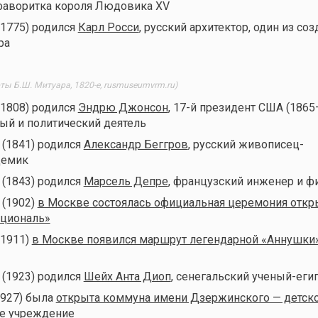
фаворитка короля Людовика XV
(1775) родился
Карл Росси
, русский архитектор, один из со
ра
ты Б.Ш. Митуара, 1820-е, rusmuseumvrm.ru)
(1808) родился
Эндрю Джонсон
, 17-й президент США (1865
ый и политический деятель
 (1841) родился
Александр Беггров
, русский живописец-
демик
 (1843) родился
Марсель Депре
, французский инженер и ф
 (1902)
в Москве состоялась официальная церемония откр
ациональ»
(1911)
в Москве появился маршрут легендарной «Аннушки
 (1923) родился
Шейх Анта Диоп
, сенегальский ученый-еги
1927) была
открыта коммуна имени Дзержинского — детск
ое учреждение