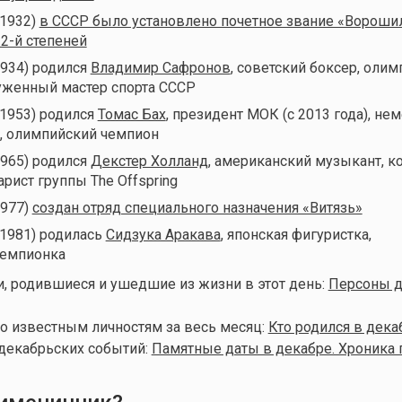
(1932)
в СССР было установлено почетное звание «Вороши
 2-й степеней
1934) родился
Владимир Сафронов
, советский боксер, оли
уженный мастер спорта СССР
(1953) родился
Томас Бах
, президент МОК (с 2013 года), не
, олимпийский чемпион
1965) родился
Декстер Холланд
, американский музыкант, к
арист группы The Offspring
1977)
создан отряд специального назначения «Витязь»
(1981) родилась
Сидзука Аракава
, японская фигуристка,
чемпионка
, родившиеся и ушедшие из жизни в этот день:
Персоны д
о известным личностям за весь месяц:
Кто родился в дека
декабрьских событий:
Памятные даты в декабре. Хроника 