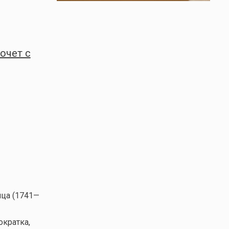
очет с
ица (1741—
ократка,