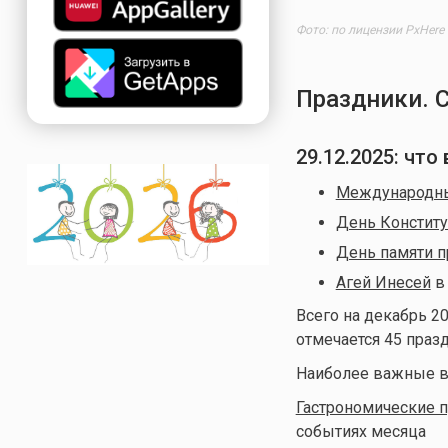
Фото: по лицензии PxHere
Праздники. 
29.12.2025
: что
Международны
День Конститу
День памяти п
Агей Инесей
в
Всего на декабрь 20
отмечается 45 праз
Наиболее важные в
Гастрономические 
событиях месяца