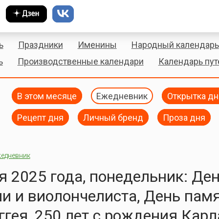
ь
Праздники
Именины
Народный календарь
ь
Производственные календари
Календарь пу
В этом месяце
Ежедневник
Открытка дн
Рецепт дня
Личный бренд
Проза дня
едневник
я 2025 года, понедельник: Де
и и виолончелиста, День пам
ггея, 250 лет с рождения Карл