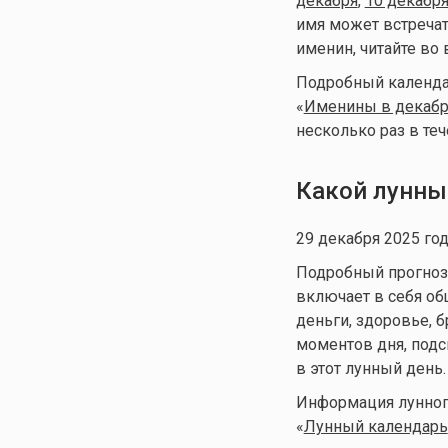
декабря
,
10 декабр
имя может встречат
именин, читайте во 
Подробный календар
«
Именины в декаб
несколько раз в теч
Какой лунны
29 декабря 2025 год
Подробный прогноз д
включает в себя общ
деньги, здоровье, 
моментов дня, подс
в этот лунный день.
Информация лунного
«
Лунный календа
рь