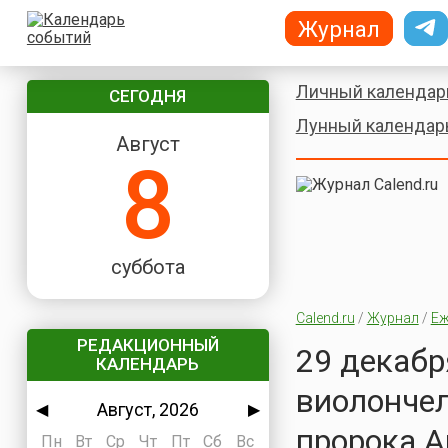
Журнал
Личный календар
СЕГОДНЯ
Лунный календар
Август
8
суббота
Calend.ru
/
Журнал
/
Еж
РЕДАКЦИОННЫЙ
29 декабр
КАЛЕНДАРЬ
виолончел
Август, 2026
◀
▶
пророка А
Пн
Вт
Ср
Чт
Пт
Сб
Вс