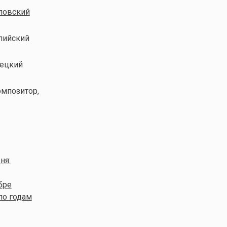
ловский
мпийский
мецкий
омпозитор,
ня:
бре
по годам