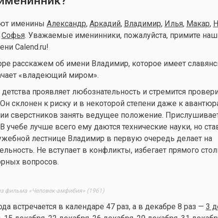
 именинник?
уют именины
Александр
,
Аркадий
,
Владимир
,
Илья
,
Макар
,
Н
,
Софья
. Уважаемые именинники, пожалуйста, примите наш
ни Calend.ru!
ре расскажем об имени Владимир, которое имеет славянс
ачает «владеющий миром».
 детства проявляет любознательность и стремится провер
 Он склонен к риску и в некоторой степени даже к авантюр
ии сверстников занять ведущее положение. Прислушивает
В учебе лучше всего ему даются технические науки, но ста
ужебной лестнице Владимир в первую очередь делает на
льность. Не вступает в конфликты, избегает прямого сто
орных вопросов.
из фильма «Человек-амфибия» (1961)
ода встречается в календаре 47 раз, а в декабре 8 раз —
3 д